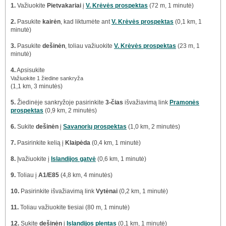
1.
Važiuokite
Pietvakariai
į
V. Krėvės prospektas
(72 m, 1 minutė)
2.
Pasukite
kairėn
, kad liktumėte ant
V. Krėvės prospektas
(0,1 km, 1
minutė)
3.
Pasukite
dešinėn
, toliau važiuokite
V. Krėvės prospektas
(23 m, 1
minutė)
4.
Apsisukite
Važiuokite 1 žiedine sankryža
(1,1 km, 3 minutės)
5.
Žiedinėje sankryžoje pasirinkite
3-čias
išvažiavimą link
Pramonės
prospektas
(0,9 km, 2 minutės)
6.
Sukite
dešinėn
į
Savanorių prospektas
(1,0 km, 2 minutės)
7.
Pasirinkite kelią į
Klaipėda
(0,4 km, 1 minutė)
8.
Įvažiuokite į
Islandijos gatvė
(0,6 km, 1 minutė)
9.
Toliau į
A1/E85
(4,8 km, 4 minutės)
10.
Pasirinkite išvažiavimą link
Vytėnai
(0,2 km, 1 minutė)
11.
Toliau važiuokite tiesiai (80 m, 1 minutė)
12.
Sukite
dešinėn
į
Islandijos plentas
(0,1 km, 1 minutė)