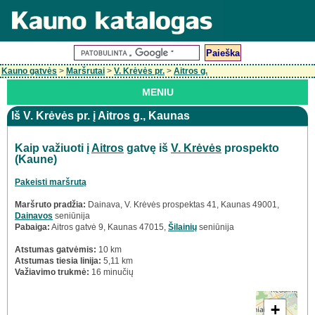
Kauno gatvės
>
Maršrutai
>
V. Krėvės pr.
>
Aitros g.
MENIU
Iš V. Krėvės pr. į Aitros g., Kaunas
Kaip važiuoti į
Aitros
gatvę iš
V. Krėvės
prospekto
(Kaune)
Pakeisti maršrutą
Maršruto pradžia:
Dainava, V. Krėvės prospektas 41, Kaunas 49001,
Dainavos
seniūnija
Pabaiga:
Aitros gatvė 9, Kaunas 47015,
Šilainių
seniūnija
Atstumas gatvėmis:
10 km
Atstumas tiesia linija:
5,11 km
Važiavimo trukmė:
16 minučių
+