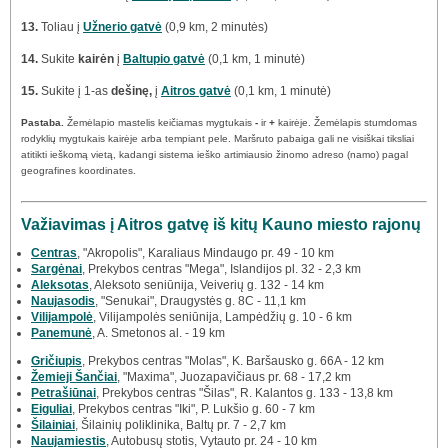
13.
Toliau į
Užnerio gatvė
(0,9 km, 2 minutės)
14.
Sukite
kairėn
į
Baltupio gatvė
(0,1 km, 1 minutė)
15.
Sukite į 1-as
dešinę,
į
Aitros gatvė
(0,1 km, 1 minutė)
Pastaba.
Žemėlapio mastelis keičiamas mygtukais
-
ir
+
kairėje. Žemėlapis stumdomas
rodyklių mygtukais kairėje arba tempiant pele. Maršruto pabaiga gali ne visiškai tiksliai
atitikti ieškomą vietą, kadangi sistema ieško artimiausio žinomo adreso (namo) pagal
geografines koordinates.
Važiavimas į Aitros gatvę iš kitų Kauno miesto rajonų
Centras
, "Akropolis", Karaliaus Mindaugo pr. 49 - 10 km
Sargėnai
, Prekybos centras "Mega", Islandijos pl. 32 - 2,3 km
Aleksotas
, Aleksoto seniūnija, Veiverių g. 132 - 14 km
Naujasodis
, "Senukai", Draugystės g. 8C - 11,1 km
Vilijampolė
, Vilijampolės seniūnija, Lampėdžių g. 10 - 6 km
Panemunė
, A. Smetonos al. - 19 km
Gričiupis
, Prekybos centras "Molas", K. Baršausko g. 66A - 12 km
Žemieji Šančiai
, "Maxima", Juozapavičiaus pr. 68 - 17,2 km
Petrašiūnai
, Prekybos centras "Šilas", R. Kalantos g. 133 - 13,8 km
Eiguliai
, Prekybos centras "Iki", P. Lukšio g. 60 - 7 km
Šilainiai
, Šilainių poliklinika, Baltų pr. 7 - 2,7 km
Naujamiestis
, Autobusų stotis, Vytauto pr. 24 - 10 km