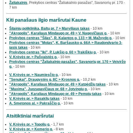
Žaliakalnis
, Prekybos centras "Žaliakalnio pasažas", Savanorių pr. 170 -
7 km
Kiti panašaus ilgio maršrutai Kaune
Šilainių poliklinika, Baltų pr. 7 > Marviliaus takas
- 10 km
"Akropolis", Karaliaus Mindaugo pr. 49 > V. Nagevičiaus g.
- 10 km
Prekybos centras "Šilas", R. Kalantos g. 133 > M. Mažvydo g.
- 10 km
Prekybos centras "Molas", K. Baršausko g. 66A > Raudondvario 3-
iasis takas
- 10 km
Prekybos centras "Iki", P. Lukšio g. 60 > Trakiškių g.
- 10 km
V. Krėvės pr. > Pašvaistės g.
- 10 km
Prekybos centras "Žaliakalnio pasažas", Savanorių pr. 170 > Veiviržo
g.
- 10 km
V. Krėvės pr. > Naumiesčio g.
- 10 km
"Senukai", Draugystės g. 8C > Krosnos g.
- 10,2 km
"Akropolis", Karaliaus Mindaugo pr. 49 > Katpėdžių takas
- 10 km
"Maxima", Juozapavičiaus pr. 68 > Jotvingių g.
- 10 km
"Akropolis", Karaliaus Mindaugo pr. 49 > Pempių takas
- 10 km
V. Krėvės pr. > Rasakilų takas
- 10 km
A. Smetonos al. > Pakraščio g.
- 10 km
Atsitiktiniai maršrutai
V. Krėvės pr. > Topolių g.
- 1,7 km
V. Krėvės pr. > Kemerio g.
- 8 km