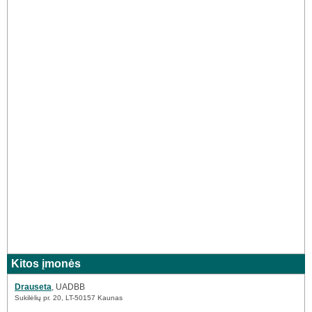
Kitos įmonės
Drauseta
, UADBB
Sukilėlių pr. 20, LT-50157 Kaunas