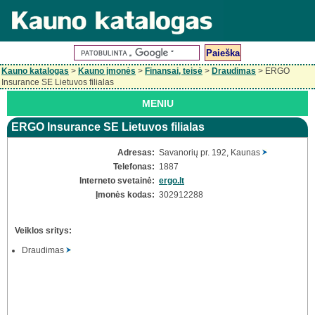
Kauno katalogas
>
Kauno įmonės
>
Finansai, teisė
>
Draudimas
> ERGO
Insurance SE Lietuvos filialas
MENIU
ERGO Insurance SE Lietuvos filialas
Adresas:
Savanorių pr. 192, Kaunas
Telefonas:
1887
Interneto svetainė:
ergo.lt
Įmonės kodas:
302912288
Veiklos sritys:
Draudimas