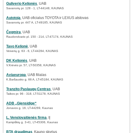
Guliverio Kelionės
, UAB
Savanorių pr. 128 - 1, LT-44148, KAUNAS
Autotoja
, UAB oficialus TOYOTA ir LEXUS atstovas
Savanorių pr. 447 A, LT-49185, KAUNAS
Čegmira
, UAB
Raudondvario pl. 150 - 214, LT-47174, KAUNAS
Tavo Kelionė
, UAB
Veiverių g. 63 - 6, LT-44284, KAUNAS
DK Kelionės
, UAB
V.Krėvės pr. 57, LT-50358, KAUNAS
Aviaeuropa
, UAB filialas
K.Baršausko g. 66 A, LT-45184, KAUNAS
Tranzito Paslaugų Centras
, UAB
Taikos pr. 96 - 318, LT-51178, KAUNAS
ADB „Gjensidige“
Jonavos g. 16, LT-44269, Kaunas
L. Venslovaitienės firma
, IĮ
Kampiškių g. 3-41, LT-45306, Kaunas
BTA draudimas
, Kauno skyrius