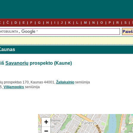
C
Č
D
E
F
G
H
I
J
K
L
M
N
O
P
R
S
 Kaunas
 iš
Savanorių
prospekto (Kaune)
rių prospektas 170, Kaunas 44001,
Žaliakalnio
seniūnija
05,
Vilijampolės
seniūnija
+
−