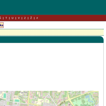
Š
T
U
V
Z
Ž
#