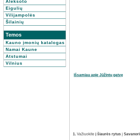
Aleksoto
Eigulių
Vilijampolės
Šilainių
Temos
Kauno įmonių katalogas
Namai Kaune
Atstumai
Vilnius
Išsamiau apie Jūžintų gatvę
1.
Važiuokite
į šiaurės rytus
į
Savanori