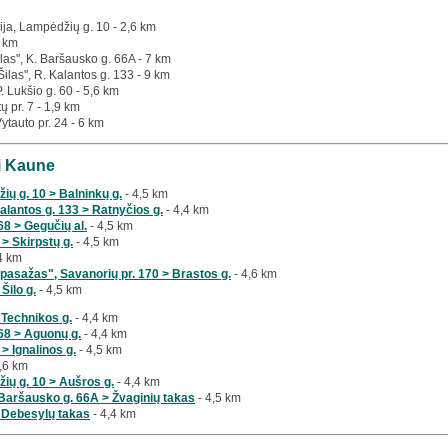
ija, Lampėdžių g. 10 - 2,6 km
1 km
las", K. Baršausko g. 66A - 7 km
Šilas", R. Kalantos g. 133 - 9 km
P. Lukšio g. 60 - 5,6 km
tų pr. 7 - 1,9 km
Vytauto pr. 24 - 6 km
ai Kaune
ių g. 10 > Balninkų g.
- 4,5 km
alantos g. 133 > Ratnyčios g.
- 4,4 km
8 > Gegučių al.
- 4,5 km
 > Skirpstų g.
- 4,5 km
4 km
pasažas", Savanorių pr. 170 > Brastos g.
- 4,6 km
 Šilo g.
- 4,5 km
 Technikos g.
- 4,4 km
68 > Aguonų g.
- 4,4 km
> Ignalinos g.
- 4,5 km
,6 km
žių g. 10 > Aušros g.
- 4,4 km
Baršausko g. 66A > Žvaginių takas
- 4,5 km
 Debesylų takas
- 4,4 km