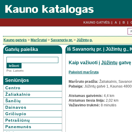
KAUNO GATVĖS:
A
B
Kauno gatvės
>
Maršrutai
>
Savanorių pr.
>
Jūžintų g.
Iš Savanorių pr. į Jūžintų g.,
Gatvių paieška
Kaip važiuoti į
Jūžintų
gatvę
Pvz.
Laisvės
Pakeisti maršrutą
Seniūnijos
Maršruto pradžia:
Žaliakalnis, Savano
Pabaiga:
Jūžintų gatvė 1, Kaunas 480
Centro
Žaliakalnio
Atstumas gatvėmis:
4,4 km
Šančių
Atstumas tiesia linija:
2,02 km
Važiavimo trukmė:
8 minutės
Dainavos
Gričiupio
Petrašiūnų
Panemunės