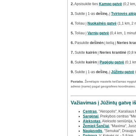
2.
Apsisukite
ties
Kampo gatvė
(0,2 km,
3.
Sukite į 1-as
dešinę,
į
Tvirtovės alėj
4.
Toliau į
Nuokalnės gatvė
(1,1 km, 2 
5.
Toliau į
Varnių gatvė
(0,4 km, 1 minut
6.
Pasukite
dešinėn
į kelią į
Neries kra
7.
Sukite
kairėn
į
Neries krantinė
(0,8 
8.
Sukite
kairėn
į
Pagėgių gatvė
(0,1 km
9.
Sukite į 1-as
dešinę,
į
Jūžintų gatvė
(
Pastaba.
Žemėlapio mastelis keičiamas mygtu
adreso (namo) pagal geografines koordinates.
Važiavimas į Jūžintų gatvę i
Centras
, "Akropolis", Karaliaus
Sargėnai
, Prekybos centras "Meg
Aleksotas
, Aleksoto seniūnija, 
Žemieji Šančiai
, "Maxima", Juoz
Naujasodis
, "Senukai", Draugys
Dainava
, V. Krėvės pr. - 5,9 km