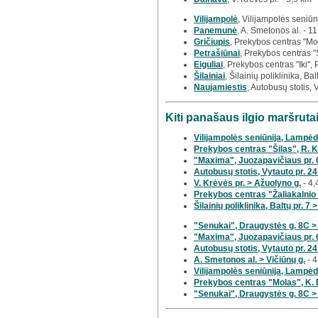
Vilijampolė
, Vilijampolės seniūn
Panemunė
, A. Smetonos al. - 1
Gričiupis
, Prekybos centras "Mo
Petrašiūnai
, Prekybos centras "
Eiguliai
, Prekybos centras "Iki", 
Šilainiai
, Šilainių poliklinika, Bal
Naujamiestis
, Autobusų stotis, 
Kiti panašaus ilgio maršrut
Vilijampolės seniūnija, Lampėdž
Prekybos centras "Šilas", R. K
"Maxima", Juozapavičiaus pr. 6
Autobusų stotis, Vytauto pr. 24
V. Krėvės pr. > Ąžuolyno g.
- 4,
Prekybos centras "Žaliakalnio 
Šilainių poliklinika, Baltų pr. 7 >
"Senukai", Draugystės g. 8C >
"Maxima", Juozapavičiaus pr. 
Autobusų stotis, Vytauto pr. 24 
A. Smetonos al. > Vičiūnų g.
- 4
Vilijampolės seniūnija, Lampėd
Prekybos centras "Molas", K. 
"Senukai", Draugystės g. 8C >