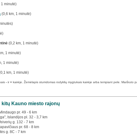
 1 minutė)
a
(0,6 km, 1 minutė)
minutės)
ė)
ntinė
(0,2 km, 1 minutė)
km, 1 minutė)
, 1 minutė)
0,1 km, 1 minutė)
kais
-
ir
+
kairėje. Žemėlapis stumdomas rodyklių mygtukais kairėje arba tempiant pele. Maršruto pabai
š kitų Kauno miesto rajonų
 Mindaugo pr. 49 - 6 km
a", Islandijos pl. 32 - 3,7 km
Veiverių g. 132 - 7 km
apavičiaus pr. 68 - 8 km
tės g. 8C - 7 km