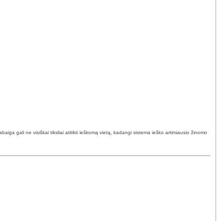
ga gali ne visiškai tiksliai atitikti ieškomą vietą, kadangi sistema ieško artimiausio žinomo