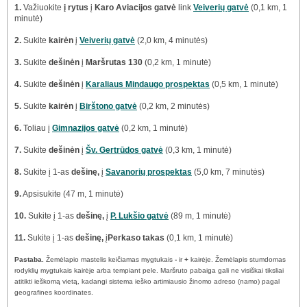
1.
Važiuokite
į rytus
į
Karo Aviacijos gatvė
link
Veiverių gatvė
(0,1 km, 1
minutė)
2.
Sukite
kairėn
į
Veiverių gatvė
(2,0 km, 4 minutės)
3.
Sukite
dešinėn
į
Maršrutas 130
(0,2 km, 1 minutė)
4.
Sukite
dešinėn
į
Karaliaus Mindaugo prospektas
(0,5 km, 1 minutė)
5.
Sukite
kairėn
į
Birštono gatvė
(0,2 km, 2 minutės)
6.
Toliau į
Gimnazijos gatvė
(0,2 km, 1 minutė)
7.
Sukite
dešinėn
į
Šv. Gertrūdos gatvė
(0,3 km, 1 minutė)
8.
Sukite į 1-as
dešinę,
į
Savanorių prospektas
(5,0 km, 7 minutės)
9.
Apsisukite
(47 m, 1 minutė)
10.
Sukite į 1-as
dešinę,
į
P. Lukšio gatvė
(89 m, 1 minutė)
11.
Sukite į 1-as
dešinę,
į
Perkaso takas
(0,1 km, 1 minutė)
Pastaba.
Žemėlapio mastelis keičiamas mygtukais
-
ir
+
kairėje. Žemėlapis stumdomas
rodyklių mygtukais kairėje arba tempiant pele. Maršruto pabaiga gali ne visiškai tiksliai
atitikti ieškomą vietą, kadangi sistema ieško artimiausio žinomo adreso (namo) pagal
geografines koordinates.