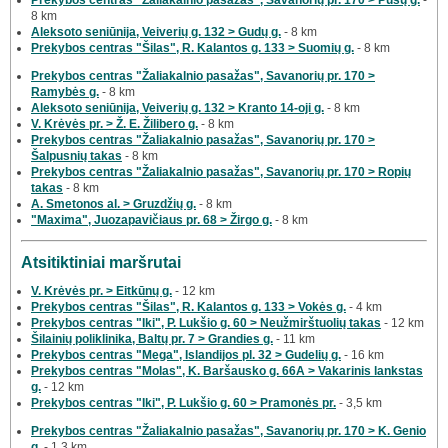
8 km
Aleksoto seniūnija, Veiverių g. 132 > Gudų g.
- 8 km
Prekybos centras "Šilas", R. Kalantos g. 133 > Suomių g.
- 8 km
Prekybos centras "Žaliakalnio pasažas", Savanorių pr. 170 >
Ramybės g.
- 8 km
Aleksoto seniūnija, Veiverių g. 132 > Kranto 14-oji g.
- 8 km
V. Krėvės pr. > Ž. E. Žilibero g.
- 8 km
Prekybos centras "Žaliakalnio pasažas", Savanorių pr. 170 >
Šalpusnių takas
- 8 km
Prekybos centras "Žaliakalnio pasažas", Savanorių pr. 170 > Ropių
takas
- 8 km
A. Smetonos al. > Gruzdžių g.
- 8 km
"Maxima", Juozapavičiaus pr. 68 > Žirgo g.
- 8 km
Atsitiktiniai maršrutai
V. Krėvės pr. > Eitkūnų g.
- 12 km
Prekybos centras "Šilas", R. Kalantos g. 133 > Vokės g.
- 4 km
Prekybos centras "Iki", P. Lukšio g. 60 > Neužmirštuolių takas
- 12 km
Šilainių poliklinika, Baltų pr. 7 > Grandies g.
- 11 km
Prekybos centras "Mega", Islandijos pl. 32 > Gudelių g.
- 16 km
Prekybos centras "Molas", K. Baršausko g. 66A > Vakarinis lankstas
g.
- 12 km
Prekybos centras "Iki", P. Lukšio g. 60 > Pramonės pr.
- 3,5 km
Prekybos centras "Žaliakalnio pasažas", Savanorių pr. 170 > K. Genio
g.
- 1,3 km