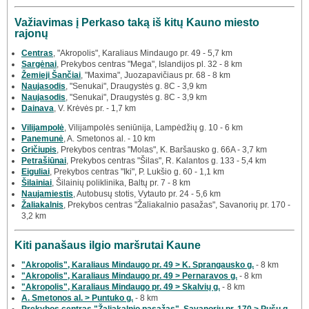
Važiavimas į Perkaso taką iš kitų Kauno miesto
rajonų
Centras
, "Akropolis", Karaliaus Mindaugo pr. 49 - 5,7 km
Sargėnai
, Prekybos centras "Mega", Islandijos pl. 32 - 8 km
Žemieji Šančiai
, "Maxima", Juozapavičiaus pr. 68 - 8 km
Naujasodis
, "Senukai", Draugystės g. 8C - 3,9 km
Naujasodis
, "Senukai", Draugystės g. 8C - 3,9 km
Dainava
, V. Krėvės pr. - 1,7 km
Vilijampolė
, Vilijampolės seniūnija, Lampėdžių g. 10 - 6 km
Panemunė
, A. Smetonos al. - 10 km
Gričiupis
, Prekybos centras "Molas", K. Baršausko g. 66A - 3,7 km
Petrašiūnai
, Prekybos centras "Šilas", R. Kalantos g. 133 - 5,4 km
Eiguliai
, Prekybos centras "Iki", P. Lukšio g. 60 - 1,1 km
Šilainiai
, Šilainių poliklinika, Baltų pr. 7 - 8 km
Naujamiestis
, Autobusų stotis, Vytauto pr. 24 - 5,6 km
Žaliakalnis
, Prekybos centras "Žaliakalnio pasažas", Savanorių pr. 170 -
3,2 km
Kiti panašaus ilgio maršrutai Kaune
"Akropolis", Karaliaus Mindaugo pr. 49 > K. Sprangausko g.
- 8 km
"Akropolis", Karaliaus Mindaugo pr. 49 > Pernaravos g.
- 8 km
"Akropolis", Karaliaus Mindaugo pr. 49 > Skalvių g.
- 8 km
A. Smetonos al. > Puntuko g.
- 8 km
Prekybos centras "Žaliakalnio pasažas", Savanorių pr. 170 > Pušų g.
-