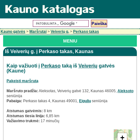
Kauno gatvės
>
Maršrutai
>
Veiverių g.
>
Perkaso takas
MENIU
Iš Veiverių g. į Perkaso takas, Kaunas
Kaip važiuoti į
Perkaso
taką iš
Veiverių
gatvės
(Kaune)
Pakeisti maršrutą
Maršruto pradžia:
Aleksotas, Veiverių gatvė 132, Kaunas 46005,
Aleksoto
seniūnija
Pabaiga:
Perkaso takas 4, Kaunas 49001,
Eigulių
seniūnija
Atstumas gatvėmis:
8 km
Atstumas tiesia linija:
6,85 km
Važiavimo trukmė:
17 minučių
+