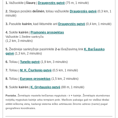
1.
Važiuokite
į šiaurę
į
Draugystės gatvė
(75 m, 1 minutė)
2.
Staigus posūkis
dešinėn
, toliau važiuokite
Draugystės gatvė
(0,3 km, 1
minutė)
3.
Pasukite
kairėn
, kad liktumėte ant
Draugystės gatvė
(0,4 km, 1 minutė)
4.
Sukite
kairėn
į
Pramonės prospektas
Važiuokite 1 žiedine sankryža
(1,2 km, 3 minutės)
5.
Žiedinėje sankryžoje pasirinkite
2-a
išvažiavimą link
K. Baršausko
gatvė
(1,3 km, 2 minutės)
6.
Toliau į
Tunelio gatvė
(1,9 km, 3 minutės)
7.
Toliau į
M. K. Čiurlionio gatvė
(0,5 km, 1 minutė)
8.
Toliau į
Europos prospektas
(1,5 km, 2 minutės)
9.
Sukite
kairėn
į
K. Grybausko gatvė
(88 m, 1 minutė)
Pastaba.
Žemėlapio mastelis keičiamas mygtukais
-
ir
+
kairėje. Žemėlapis stumdomas
rodyklių mygtukais kairėje arba tempiant pele. Maršruto pabaiga gali ne visiškai tiksliai
atitikti ieškomą vietą, kadangi sistema ieško artimiausio žinomo adreso (namo) pagal
geografines koordinates.