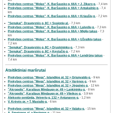
Prekybos centras "Molas", K. Baršausko g. 66A > J. Zikaro g.
- 7,4 km
Prekybos centras "Molas", K. Baršausko g. 66A > Antakalnio g.
- 7,4
km
Prekybos centras "Molas", K. Baršausko g. 66A > Kriaušių g.
- 7,2 km
"Senukai", Draugystės g. 8C > Svajonių al.
- 7,3 km
Prekybos centras "Molas", K. Baršausko g. 66A > Laivelių g.
- 7,3 km
Prekybos centras "Molas", K. Baršausko g. 66A > Miglių takas
- 7,3
km
Prekybos centras "Molas", K. Baršausko g. 66A > Užvalkių takas
-
7,2 km
"Senukai", Draugystės g. 8C > Druskininkų g.
- 7,3 km
"Senukai", Draugystės g. 8C > Kęstučio g.
- 7,2 km
Prekybos centras "Molas", K. Baršausko g. 66A > Lendrūnų takas
-
7,4 km
Atsitiktiniai maršrutai
Prekybos centras "Mega", Islandijos pl. 32 > Griunvaldo g.
- 9 km
Prekybos centras "Mega", Islandijos pl. 32 > Varėnos g.
- 9 km
Prekybos centras "Mega", Islandijos pl. 32 > Jėgainės g.
- 12 km
"Akropolis", Karaliaus Mindaugo pr. 49 > Lankininkų g.
- 8 km
"Akropolis", Karaliaus Mindaugo pr. 49 > Vileikos g.
- 3,9 km
Aleksoto seniūnija, Veiverių g. 132 > Antanavos g.
- 1,2 km
V. Krėvės pr. > T. Masiulio g.
- 6 km
Prekybos centras "Mega", Islandijos pl. 32 > Valakų g.
- 15 km
A. Smetonos al. > Neringos g.
- 11 km