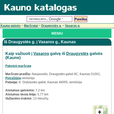
Kauno gatvės
>
Maršrutai
>
Draugystės g.
>
Vasaros g.
MENIU
Iš Draugystės g. į Vasaros g., Kaunas
Kaip važiuoti į
Vasaros
gatvę iš
Draugystės
gatvės
(Kaune)
Pakeisti maršrutą
Maršruto pradžia:
Naujasodis, Draugystės gatvė 8C, Kaunas 51001,
Petrašiūnų
seniūnija
Pabaiga:
K. Grybausko gatvė, Kaunas 46005,
seniūnija
Atstumas gatvėmis:
7,2 km
Atstumas tiesia linija:
5,77 km
Važiavimo trukmė:
13 minučių
+