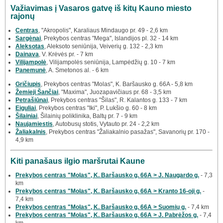
Važiavimas į Vasaros gatvę iš kitų Kauno miesto
rajonų
Centras
, "Akropolis", Karaliaus Mindaugo pr. 49 - 2,6 km
Sargėnai
, Prekybos centras "Mega", Islandijos pl. 32 - 14 km
Aleksotas
, Aleksoto seniūnija, Veiverių g. 132 - 2,3 km
Dainava
, V. Krėvės pr. - 7 km
Vilijampolė
, Vilijampolės seniūnija, Lampėdžių g. 10 - 7 km
Panemunė
, A. Smetonos al. - 6 km
Gričiupis
, Prekybos centras "Molas", K. Baršausko g. 66A - 5,8 km
Žemieji Šančiai
, "Maxima", Juozapavičiaus pr. 68 - 3,5 km
Petrašiūnai
, Prekybos centras "Šilas", R. Kalantos g. 133 - 7 km
Eiguliai
, Prekybos centras "Iki", P. Lukšio g. 60 - 8 km
Šilainiai
, Šilainių poliklinika, Baltų pr. 7 - 9 km
Naujamiestis
, Autobusų stotis, Vytauto pr. 24 - 2,2 km
Žaliakalnis
, Prekybos centras "Žaliakalnio pasažas", Savanorių pr. 170 -
4,9 km
Kiti panašaus ilgio maršrutai Kaune
Prekybos centras "Molas", K. Baršausko g. 66A > J. Naugardo g.
- 7,3
km
Prekybos centras "Molas", K. Baršausko g. 66A > Kranto 16-oji g.
-
7,4 km
Prekybos centras "Molas", K. Baršausko g. 66A > Suomių g.
- 7,4 km
Prekybos centras "Molas", K. Baršausko g. 66A > J. Pabrėžos g.
- 7,4
km