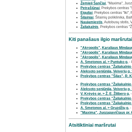
Žemieji Šančiai
, "Maxima", Juoz
Petrašiūnai
, Prekybos centras "
Eiguliai
, Prekybos centras "Iki", 
Šilainiai
, Šilainių poliklinika, Bal
Naujamiestis
, Autobusų stotis, 
Žaliakalnis
, Prekybos centras "
Kiti panašaus ilgio maršrut
"Akropolis", Karaliaus Mindaug
"Akropolis", Karaliaus Mindaug
"Akropolis", Karaliaus Mindaug
A. Smetonos al. > Puntuko g.
- 
Prekybos centras "Žaliakalnio 
Aleksoto seniūnija, Veiverių g.
Prekybos centras "Šilas", R. K
Prekybos centras "Žaliakalnio
Aleksoto seniūnija, Veiverių g. 
V. Krėvės pr. > Ž. E. Žilibero g.
-
Prekybos centras "Žaliakalnio
Prekybos centras "Žaliakalnio
A. Smetonos al. > Gruzdžių g.
-
"Maxima", Juozapavičiaus pr. 6
Atsitiktiniai maršrutai