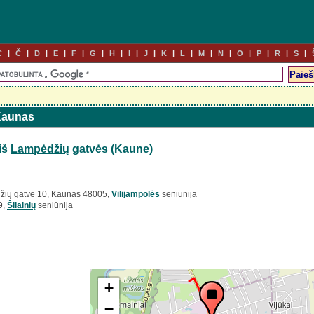
C
Č
D
E
F
G
H
I
J
K
L
M
N
O
P
R
S
 Kaunas
iš
Lampėdžių
gatvės (Kaune)
žių gatvė 10, Kaunas 48005,
Vilijampolės
seniūnija
9,
Šilainių
seniūnija
+
−