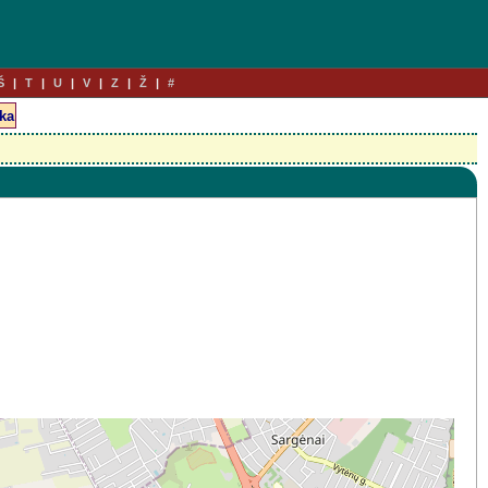
Š
T
U
V
Z
Ž
#