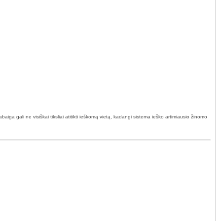
ga gali ne visiškai tiksliai atitikti ieškomą vietą, kadangi sistema ieško artimiausio žinomo