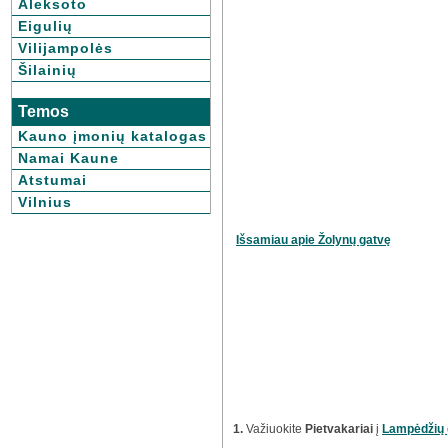
Aleksoto
Eigulių
Vilijampolės
Šilainių
Temos
Kauno įmonių katalogas
Namai Kaune
Atstumai
Vilnius
Išsamiau apie Žolynų gatvę
1.
Važiuokite
Pietvakariai
į
Lampėdžių 