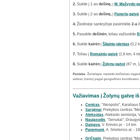
2.
Sukite į 1-as
dešinę,
į
M. Mažvydo g
3.
Sukite į 2-as
dešinę,
į
Panerių gatvė
4.
Žiedinėje sankryžoje pasirinkite
2-a
i
5.
Pasukite
dešinėn
, toliau važiuokite
R
6.
Sukite
kairėn
į
Šilainių plentas
(0,2 k
7.
Toliau į
Romainių gatvė
(2,8 km, 4 m
8.
Sukite
kairėn
į
Žolynų gatvė
(87 m, 1
Pastaba.
Žemėlapio mastelis keičiamas mygtu
adreso (namo) pagal geografines koordinates.
Važiavimas į Žolynų gatvę i
Centras
, "Akropolis", Karaliaus
Sargėnai
, Prekybos centras "Meg
Aleksotas
, Aleksoto seniūnija, 
Naujasodis
, "Senukai", Draugys
Dainava
, V. Krėvės pr. - 14 km
Panemunė
, A. Smetonos al. - 1
Gričiupis
, Prekybos centras "Mo