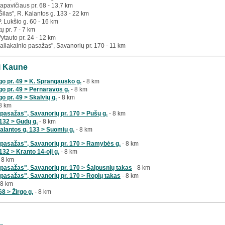
apavičiaus pr. 68 - 13,7 km
Šilas", R. Kalantos g. 133 - 22 km
P. Lukšio g. 60 - 16 km
tų pr. 7 - 7 km
Vytauto pr. 24 - 12 km
Žaliakalnio pasažas", Savanorių pr. 170 - 11 km
ai Kaune
o pr. 49 > K. Sprangausko g.
- 8 km
o pr. 49 > Pernaravos g.
- 8 km
o pr. 49 > Skalvių g.
- 8 km
8 km
pasažas", Savanorių pr. 170 > Pušų g.
- 8 km
 132 > Gudų g.
- 8 km
alantos g. 133 > Suomių g.
- 8 km
 pasažas", Savanorių pr. 170 > Ramybės g.
- 8 km
132 > Kranto 14-oji g.
- 8 km
 8 km
 pasažas", Savanorių pr. 170 > Šalpusnių takas
- 8 km
 pasažas", Savanorių pr. 170 > Ropių takas
- 8 km
 8 km
8 > Žirgo g.
- 8 km