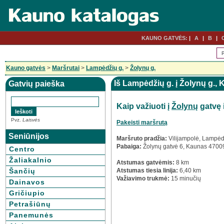
KAUNO GATVĖS:
A
B
Kauno gatvės
>
Maršrutai
>
Lampėdžių g.
>
Žolynų g.
Iš Lampėdžių g. į Žolynų g.,
Gatvių paieška
Kaip važiuoti į
Žolynų
gatvę 
Pvz.
Laisvės
Pakeisti maršrutą
Seniūnijos
Maršruto pradžia:
Vilijampolė, Lampėd
Pabaiga:
Žolynų gatvė 6, Kaunas 4700
Centro
Žaliakalnio
Atstumas gatvėmis:
8 km
Šančių
Atstumas tiesia linija:
6,40 km
Važiavimo trukmė:
15 minučių
Dainavos
Gričiupio
Petrašiūnų
Panemunės