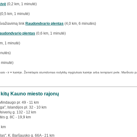
atvė
(0,2 km, 1 minutė)
(0,5 km, 1 minutė)
švažiavimą link
Raudondvario plentas
(4,0 km, 6 minutės)
audondvario plentas
(0,6 km, 1 minutė)
m, 1 minutė)
inutės)
 minutė)
kais
-
ir
+
kairėje. Žemėlapis stumdomas rodyklių mygtukais kairėje arba tempiant pele. Maršruto pabai
š kitų Kauno miesto rajonų
 Mindaugo pr. 49 - 11 km
a", Islandijos pl. 32 - 10 km
Veiverių g. 132 - 12 km
tės g. 8C - 19,9 km
8 km
las", K. Baršausko g. 66A - 21 km