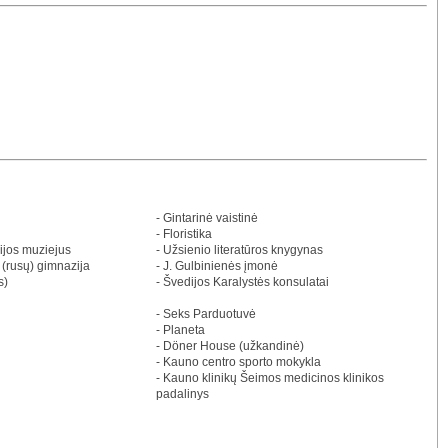
- Gintarinė vaistinė
- Floristika
cijos muziejus
- Užsienio literatūros knygynas
 (rusų) gimnazija
- J. Gulbinienės įmonė
s)
- Švedijos Karalystės konsulatai
- Seks Parduotuvė
- Planeta
- Döner House (užkandinė)
- Kauno centro sporto mokykla
- Kauno klinikų Šeimos medicinos klinikos
padalinys