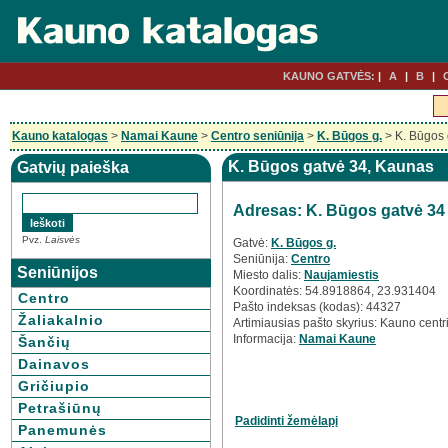
KAUNO GATVĖS:
A
B
Kauno katalogas
>
Namai Kaune
>
Centro seniūnija
>
K. Būgos g.
> K. Būgos 
K. Būgos gatvė 34, Kaunas
Gatvių paieška
Adresas: K. Būgos gatvė 34
Pvz.
Laisvės
Gatvė:
K. Būgos g.
Seniūnija:
Centro
Seniūnijos
Miesto dalis:
Naujamiestis
Koordinatės: 54.8918864, 23.931404
Centro
Pašto indeksas (kodas): 44327
Žaliakalnio
Artimiausias pašto skyrius: Kauno centr
Informacija:
Namai Kaune
Šančių
Dainavos
Gričiupio
Petrašiūnų
Padidinti žemėlapį
Panemunės