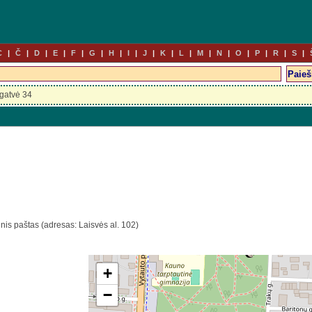
C
Č
D
E
F
G
H
I
J
K
L
M
N
O
P
R
S
gatvė 34
inis paštas (adresas: Laisvės al. 102)
+
−