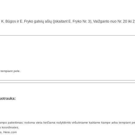
rp K. Būgos ir E. Fryko gatvių ašių (įskaitant E. Fryko Nr. 3), Vaižganto nuo Nr. 20 iki 
a tempiant pele.
uotrauka:
 kampo pakeitimas; rodoma vieta keičiama rodyklėmis viršutiniame kairiame kampe arba tempiant pe
s koordinates.
ps, Here.com