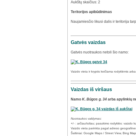
Aukštų skaičius: 2
Teritorijos apibūdinimas
Naujamiesčio likusi dalis ir teritorija ta
Gatvės vaizdas
Gatvės nuotraukos netoli šio namo:
Vaizdo vieta ir kryptis keičiama rodyklėmis arb
Vaizdas iš viršaus
Namo
K. Būgos g. 34
arba apylinkių n
Nuotraukos valdymas:
+/- : arčiau/toliau; pasukimo rodyklės: vaizdo
Vaizdo vieta parinkta pagal adreso geografine
Šaltiniai: Google Maps / Street View, Bing Ma