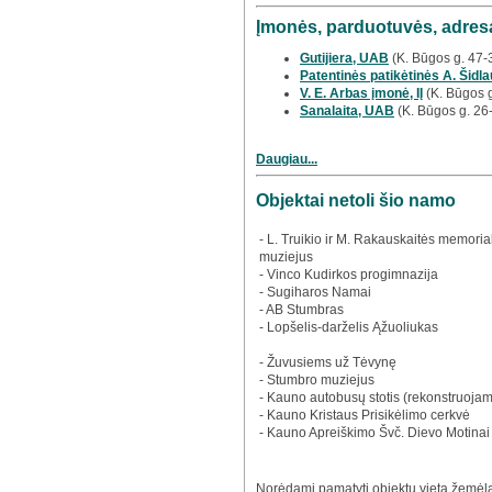
Įmonės, parduotuvės, adresa
Gutijiera, UAB
(K. Būgos g. 47-
Patentinės patikėtinės A. Šidla
V. E. Arbas įmonė, IĮ
(K. Būgos 
Sanalaita, UAB
(K. Būgos g. 26
Daugiau...
Objektai netoli šio namo
- L. Truikio ir M. Rakauskaitės memorial
muziejus
- Vinco Kudirkos progimnazija
- Sugiharos Namai
- AB Stumbras
- Lopšelis-darželis Ąžuoliukas
- Žuvusiems už Tėvynę
- Stumbro muziejus
- Kauno autobusų stotis (rekonstruoja
- Kauno Kristaus Prisikėlimo cerkvė
- Kauno Apreiškimo Švč. Dievo Motinai
Norėdami pamatyti objektų vietą žemėlap