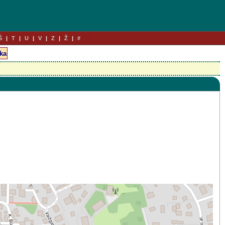
Š
T
U
V
Z
Ž
#