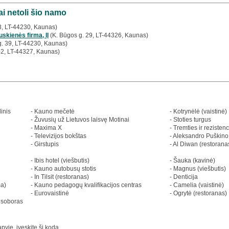
i netoli šio namo
3, LT-44230, Kaunas)
uskienės firma, IĮ
(K. Būgos g. 29, LT-44326, Kaunas)
g. 39, LT-44230, Kaunas)
-2, LT-44327, Kaunas)
inis
- Kauno mečetė
- Kotrynėlė (vaistinė)
- Žuvusių už Lietuvos laisvę Motinai
- Stoties turgus
- Maxima X
- Tremties ir rezisten
- Televizijos bokštas
- Aleksandro Puškino
- Girstupis
- Al Diwan (restorana
- Ibis hotel (viešbutis)
- Šauka (kavinė)
- Kauno autobusų stotis
- Magnus (viešbutis)
- In Tilsit (restoranas)
- Denticija
ma)
- Kauno pedagogų kvalifikacijos centras
- Camelia (vaistinė)
- Eurovaistinė
- Ogrytė (restoranas)
 soboras
yje, įveskite šį kodą.