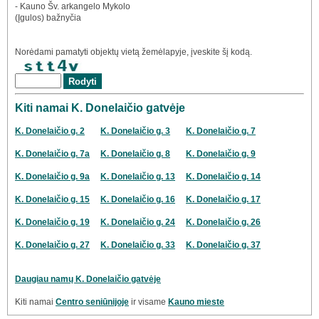
- Kauno Šv. arkangelo Mykolo
(Įgulos) bažnyčia
Norėdami pamatyti objektų vietą žemėlapyje, įveskite šį kodą.
Kiti namai K. Donelaičio gatvėje
K. Donelaičio g. 2
K. Donelaičio g. 3
K. Donelaičio g. 7
K. Donelaičio g. 7a
K. Donelaičio g. 8
K. Donelaičio g. 9
K. Donelaičio g. 9a
K. Donelaičio g. 13
K. Donelaičio g. 14
K. Donelaičio g. 15
K. Donelaičio g. 16
K. Donelaičio g. 17
K. Donelaičio g. 19
K. Donelaičio g. 24
K. Donelaičio g. 26
K. Donelaičio g. 27
K. Donelaičio g. 33
K. Donelaičio g. 37
Daugiau namų K. Donelaičio gatvėje
Kiti namai
Centro seniūnijoje
ir visame
Kauno mieste