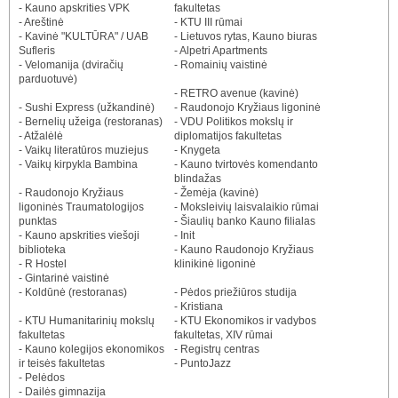
- Kauno apskrities VPK
fakultetas
- Areštinė
- KTU III rūmai
- Kavinė "KULTŪRA" / UAB
- Lietuvos rytas, Kauno biuras
Sufleris
- Alpetri Apartments
- Velomanija (dviračių
- Romainių vaistinė
parduotuvė)
- RETRO avenue (kavinė)
- Sushi Express (užkandinė)
- Raudonojo Kryžiaus ligoninė
- Bernelių užeiga (restoranas)
- VDU Politikos mokslų ir
- Atžalėlė
diplomatijos fakultetas
- Vaikų literatūros muziejus
- Knygeta
- Vaikų kirpykla Bambina
- Kauno tvirtovės komendanto
blindažas
- Raudonojo Kryžiaus
- Žemėja (kavinė)
ligoninės Traumatologijos
- Moksleivių laisvalaikio rūmai
punktas
- Šiaulių banko Kauno filialas
- Kauno apskrities viešoji
- Init
biblioteka
- Kauno Raudonojo Kryžiaus
- R Hostel
klinikinė ligoninė
- Gintarinė vaistinė
- Koldūnė (restoranas)
- Pėdos priežiūros studija
- Kristiana
- KTU Humanitarinių mokslų
- KTU Ekonomikos ir vadybos
fakultetas
fakultetas, XIV rūmai
- Kauno kolegijos ekonomikos
- Registrų centras
ir teisės fakultetas
- PuntoJazz
- Pelėdos
- Dailės gimnazija