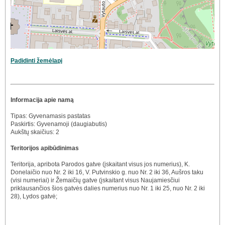
Padidinti žemėlapį
Informacija apie namą
Tipas: Gyvenamasis pastatas
Paskirtis: Gyvenamoji (daugiabutis)
Aukštų skaičius: 2
Teritorijos apibūdinimas
Teritorija, apribota Parodos gatve (įskaitant visus jos numerius), K.
Donelaičio nuo Nr. 2 iki 16, V. Putvinskio g. nuo Nr. 2 iki 36, Aušros taku
(visi numeriai) ir Žemaičių gatve (įskaitant visus Naujamiesčiui
priklausančios šios gatvės dalies numerius nuo Nr. 1 iki 25, nuo Nr. 2 iki
28), Lydos gatvė;