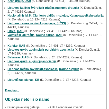
Aron group, UAB
(K. Donelaičio g. 24-403, LT-44239, Kaunas)
Lietuvos kailinių žvėrelių ir triušių augintojų draugija
(K. Donelaičio g.
2, LT-44239 Kaunas)
Nacionalinis M. K. Čiurlionio dailės muziejus, Kauno paveikslų galerija
(K. Donelaičio g. 16, LT-44213, Kaunas)
Lietuvos žemės savininkų sąjunga, (LŽSS)
(K. Donelaičio g. 2-224, LT-
44213, Kaunas)
Litrec, UAB
(K. Donelaičio g. 24-410, LT-44239 Kaunas)
Valstiečių laikraštis, Kauno biuras, UAB
(K. Donelaičio g. 2, LT-44213
Kaunas)
Kafeko, UAB
(K. Donelaičio g. 24-401, LT-44239, Kaunas)
Lietuvos grybų augintojų ir perdirbėjų asociacija
(K. Donelaičio g. 2,
LT-44239, Kaunas)
Balansas, UAB
(K. Donelaičio g. 24, LT-44239, Kaunas)
Lietuvos grūdų augintojų asociacija
(K. Donelaičio g. 2, LT-44239
Kaunas)
Lietuvos miško savininkų asociacija, Kauno skyrius
(K. Donelaičio g.
2, LT-44239, Kaunas)
Lietuviškas pienas, KB
(K. Donelaičio g. 2, LT-44213, Kaunas)
Daugiau...
Objektai netoli šio namo
- Kauno paveikslų galerija
- KTU Ekonomikos ir verslo