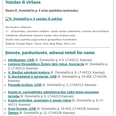
Vaizdas iš viršaus
Namo
K. Donelaičio g. 4
arba apylinkių nuotrauka:
Nuotraukos valdymas:
+/- : arčiau/toliau; pasukimo rodyklės: vaizdo kampo pakeitimas; rodoma vieta keičiama
rodyklėmis viršutiniame kairiame kampe arba tempiant pele.
Vaizdo vieta parinkta pagal adreso geografines koordinates.
Šaltiniai: Google Maps / Street View, Bing Maps, Here.com
Įmonės, parduotuvės, adresai netoli šio namo
Infodizainas, UAB
(K. Donelaičio g. 4-3, LT-44213, Kaunas)
Lietuvos Respublikos Žemės ūkio rūmai, Asociacija
(K. Donelaičio g.
2, LT-44213, Kaunas)
A. Baužos advokato kontora
(K. Donelaičio g. 6, LT-44213, Kaunas)
G. Buckiūnienė ir partneriai, UAB
(K. Donelaičio g. 24-406, LT-44239,
Kaunas)
Pasaulio kraštas, UAB
(K. Donelaičio g. 2, LT-44213, Kaunas)
Kauno m. savivaldybės administracijos vaiko teisių apsaugos
tarnyba
(K. Donelaičio g. 6, LT-44213 Kaunas)
Kauno prekybos, pramonės ir amatų rūmai
(K. Donelaičio g. 8, LT-
44213, Kaunas)
Aron System, UAB
(K. Donelaičio g. 24-403, LT-44239, Kaunas)
Šimtas
(K. Donelaičio g. 12, LT-44239, Kaunas)