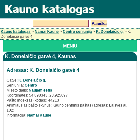
Kauno katalogas
>
Namai Kaune
>
Centro seniūnija
>
K. Donelaičio g.
> K.
Donelaičio gatvė 4
MENIU
K. Donelaičio gatvė 4, Kaunas
Adresas: K. Donelaičio gatvė 4
Gatvė:
K. Donelaičio g.
Seniūnija:
Centro
Miesto dalis:
Naujamiestis
Koordinatės: 54.898343, 23.925697
Pašto indeksas (kodas): 44213
Artimiausias pašto skyrius: Kauno centrinis paštas (adresas: Laisvės al.
102)
Informacija:
Namai Kaune