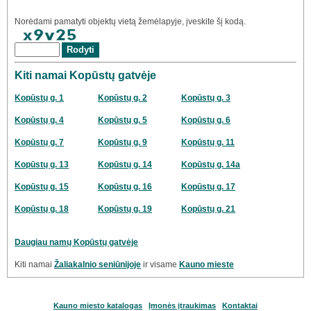
Norėdami pamatyti objektų vietą žemėlapyje, įveskite šį kodą.
Kiti namai Kopūstų gatvėje
Kopūstų g. 1
Kopūstų g. 2
Kopūstų g. 3
Kopūstų g. 4
Kopūstų g. 5
Kopūstų g. 6
Kopūstų g. 7
Kopūstų g. 9
Kopūstų g. 11
Kopūstų g. 13
Kopūstų g. 14
Kopūstų g. 14a
Kopūstų g. 15
Kopūstų g. 16
Kopūstų g. 17
Kopūstų g. 18
Kopūstų g. 19
Kopūstų g. 21
Daugiau namų Kopūstų gatvėje
Kiti namai
Žaliakalnio seniūnijoje
ir visame
Kauno mieste
Kauno miesto katalogas
Įmonės įtraukimas
Kontaktai