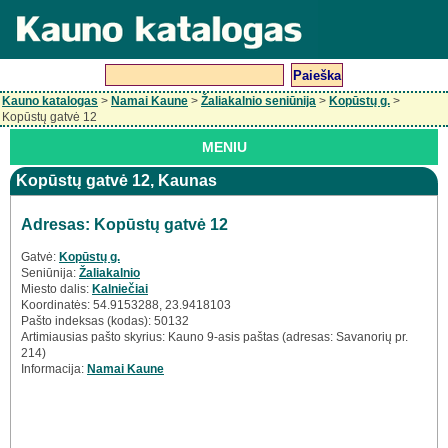
Kauno katalogas
>
Namai Kaune
>
Žaliakalnio seniūnija
>
Kopūstų g.
>
Kopūstų gatvė 12
MENIU
Kopūstų gatvė 12, Kaunas
Adresas: Kopūstų gatvė 12
Gatvė:
Kopūstų g.
Seniūnija:
Žaliakalnio
Miesto dalis:
Kalniečiai
Koordinatės: 54.9153288, 23.9418103
Pašto indeksas (kodas): 50132
Artimiausias pašto skyrius: Kauno 9-asis paštas (adresas: Savanorių pr.
214)
Informacija:
Namai Kaune