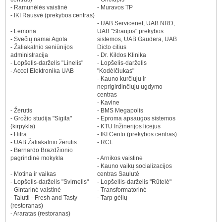
- Ramunėlės vaistinė
- Muravos TP
- IKI Rausvė (prekybos centras)
- UAB Servicenet, UAB NRD,
- Lemona
UAB "Straujos" prekybos
- Svečių namai Agota
sistemos, UAB Gaudera, UAB
- Žaliakalnio seniūnijos
Dicto citius
administracija
- Dr. Kildos Klinika
- Lopšelis-darželis "Linelis"
- Lopšelis-darželis
- Accel Elektronika UAB
"Kodėlčiukas"
- Kauno kurčiųjų ir
neprigirdinčiųjų ugdymo
centras
- Kavine
- Žėrutis
- BMS Megapolis
- Grožio studija "Sigita"
- Eproma apsaugos sistemos
(kirpykla)
- KTU Inžinerijos licėjus
- Hitra
- IKI Cento (prekybos centras)
- UAB Žaliakalnio žėrutis
- RCL
- Bernardo Brazdžionio
pagrindinė mokykla
- Arnikos vaistinė
- Kauno vaikų socializacijos
- Motina ir vaikas
centras Saulutė
- Lopšelis-darželis "Svirnelis"
- Lopšellis-darželis "Rūtelė"
- Gintarinė vaistinė
- Transformatorinė
- Talutti - Fresh and Tasty
- Tarp gėlių
(restoranas)
- Araratas (restoranas)