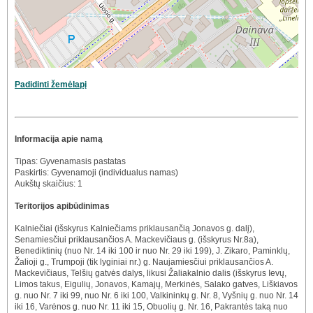
Padidinti žemėlapį
Informacija apie namą
Tipas: Gyvenamasis pastatas
Paskirtis: Gyvenamoji (individualus namas)
Aukštų skaičius: 1
Teritorijos apibūdinimas
Kalniečiai (išskyrus Kalniečiams priklausančią Jonavos g. dalį),
Senamiesčiui priklausančios A. Mackevičiaus g. (išskyrus Nr.8a),
Benediktinių (nuo Nr. 14 iki 100 ir nuo Nr. 29 iki 199), J. Zikaro, Paminklų,
Žalioji g., Trumpoji (tik lyginiai nr.) g. Naujamiesčiui priklausančios A.
Mackevičiaus, Telšių gatvės dalys, likusi Žaliakalnio dalis (išskyrus Ievų,
Limos takus, Eigulių, Jonavos, Kamajų, Merkinės, Salako gatves, Liškiavos
g. nuo Nr. 7 iki 99, nuo Nr. 6 iki 100, Valkininkų g. Nr. 8, Vyšnių g. nuo Nr. 14
iki 16, Varėnos g. nuo Nr. 11 iki 15, Obuolių g. Nr. 16, Pakrantės taką nuo