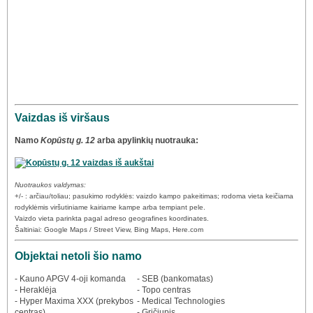
Vaizdas iš viršaus
Namo
Kopūstų g. 12
arba apylinkių nuotrauka:
Nuotraukos valdymas:
+/- : arčiau/toliau; pasukimo rodyklės: vaizdo kampo pakeitimas; rodoma vieta keičiama
rodyklėmis viršutiniame kairiame kampe arba tempiant pele.
Vaizdo vieta parinkta pagal adreso geografines koordinates.
Šaltiniai: Google Maps / Street View, Bing Maps, Here.com
Objektai netoli šio namo
- Kauno APGV 4-oji komanda
- SEB (bankomatas)
- Heraklėja
- Topo centras
- Hyper Maxima XXX (prekybos
- Medical Technologies
centras)
- Gričiupis