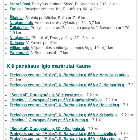
Petrašiūnai
, Prekybos centras "Šilas", R. Kalantos g. 133 - 8 km
Eiguliai
, Prekybos centras "Iki", P. Lukšio g. 60 - 4,9 km
Šilainiai
, Šilainių poliklinika, Baltų pr. 7 - 6 km
Naujamiestis
, Autobusų stotis, Vytauto pr. 24 - 3,7 km
Žaliakalnis
, Prekybos centras "Žaliakalnio pasažas", Savanorių pr. 170 -
1,9 km
Naujasodis
, "Senukai", Draugystės g. 8C - 6,4 km
Dainava
, V. Krėvės pr. - 5 km
Vilijampolė
, Vilijampolės seniūnija, Lampėdžių g. 10 - 4,1 km
Panemunė
, A. Smetonos al. - 7 km
Kiti panašaus ilgio maršrutai Kaune
Prekybos centras "Molas", K. Baršausko g. 66A > Marviliaus takas
-
7,1 km
Prekybos centras "Molas", K. Baršausko g. 66A > J. Naugardo g.
- 7,3
km
"Senukai", Draugystės g. 8C > Vasaros g.
- 7,2 km
"Maxima", Juozapavičiaus pr. 68 > Kapčiamiesčio g.
- 7,1 km
Prekybos centras "Molas", K. Baršausko g. 66A > Helsinkio g.
- 7,1
km
Prekybos centras "Molas", K. Baršausko g. 66A > Kriaušių g.
- 7,2 km
"Maxima", Juozapavičiaus pr. 68 > Kirtimų g.
- 7,1 km
"Senukai", Draugystės g. 8C > Svajonių al.
- 7,3 km
Prekybos centras "Molas", K. Baršausko g. 66A > Laivelių g.
- 7,3 km
Prekybos centras "Molas", K. Baršausko g. 66A > Skirvytės g.
- 7,1