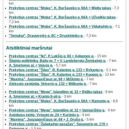
km
Prekybos centras "Molas", K. Baršausko g. 66A > Miglių takas
- 7,3
km
Prekybos centras "Molas", K. Baršausko g. 66A > Užvalkių takas
-
7,2 km
Prekybos centras "Molas", K. Baršausko g. 66A > Vidukalnio g.
- 7,1
km
"Senukai", Draugystės g. 8C > Druskininkų g.
- 7,3 km
Atsitiktiniai maršrutai
Prekybos centras "Iki", P. Lukšio g. 60 > Agluonos g.
- 15 km
Šilainių poliklinika, Baltų pr. 7 > V. Landsbergio-Žemkalnio g.
- 7 km
A. Smetonos al. > Vaivos g.
- 5,7 km
Prekybos centras "Šilas", R. Kalantos g. 133 > Rykantų g.
- 5,1 km
Prekybos centras "Šilas", R. Kalantos g. 133 > Kuopos g.
- 12 km
"Maxima", Juozapavičiaus pr. 68 > Miškinio g.
- 7 km
Aleksoto seniūnija, Veiverių g. 132 > Milikonių g.
- 7 km
Prekybos centras "Mega", Islandijos pl. 32 > Ridikų takas
- 9 km
A. Smetonos al. > Kranto 6-oji g.
- 3 km
Prekybos centras "Molas", K. Baršausko g. 66A > Ramunių g.
- 8,8
km
Prekybos centras "Mega", Islandijos pl. 32 > Vaistariškių g.
- 6 km
Autobusų stotis, Vytauto pr. 24 > Kurtinių g.
- 6 km
"Maxima", Juozapavičiaus pr. 68 > J. Grušo g.
- 5 km
Prekybos centras "Žaliakalnio pasažas", Savanorių pr. 170 >
Dainavos g.
- 1,5 km