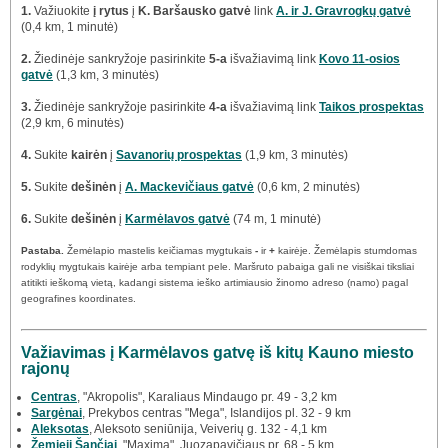
1.
Važiuokite
į rytus
į
K. Baršausko gatvė
link
A. ir J. Gravrogkų gatvė
(0,4 km, 1 minutė)
2.
Žiedinėje sankryžoje pasirinkite
5-a
išvažiavimą link
Kovo 11-osios
gatvė
(1,3 km, 3 minutės)
3.
Žiedinėje sankryžoje pasirinkite
4-a
išvažiavimą link
Taikos prospektas
(2,9 km, 6 minutės)
4.
Sukite
kairėn
į
Savanorių prospektas
(1,9 km, 3 minutės)
5.
Sukite
dešinėn
į
A. Mackevičiaus gatvė
(0,6 km, 2 minutės)
6.
Sukite
dešinėn
į
Karmėlavos gatvė
(74 m, 1 minutė)
Pastaba.
Žemėlapio mastelis keičiamas mygtukais
-
ir
+
kairėje. Žemėlapis stumdomas
rodyklių mygtukais kairėje arba tempiant pele. Maršruto pabaiga gali ne visiškai tiksliai
atitikti ieškomą vietą, kadangi sistema ieško artimiausio žinomo adreso (namo) pagal
geografines koordinates.
Važiavimas į Karmėlavos gatvę iš kitų Kauno miesto
rajonų
Centras
, "Akropolis", Karaliaus Mindaugo pr. 49 - 3,2 km
Sargėnai
, Prekybos centras "Mega", Islandijos pl. 32 - 9 km
Aleksotas
, Aleksoto seniūnija, Veiverių g. 132 - 4,1 km
Žemieji Šančiai
, "Maxima", Juozapavičiaus pr. 68 - 5 km