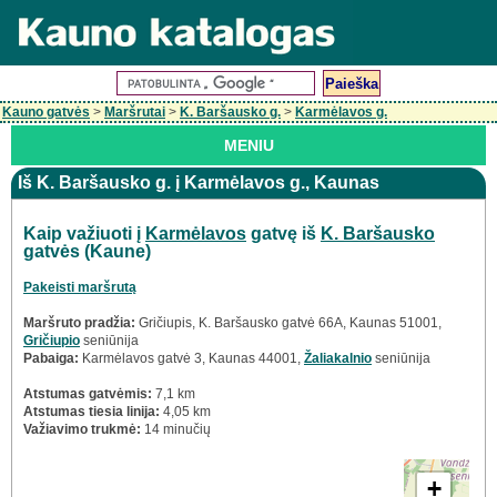
Kauno gatvės
>
Maršrutai
>
K. Baršausko g.
>
Karmėlavos g.
MENIU
Iš K. Baršausko g. į Karmėlavos g., Kaunas
Kaip važiuoti į
Karmėlavos
gatvę iš
K. Baršausko
gatvės (Kaune)
Pakeisti maršrutą
Maršruto pradžia:
Gričiupis, K. Baršausko gatvė 66A, Kaunas 51001,
Gričiupio
seniūnija
Pabaiga:
Karmėlavos gatvė 3, Kaunas 44001,
Žaliakalnio
seniūnija
Atstumas gatvėmis:
7,1 km
Atstumas tiesia linija:
4,05 km
Važiavimo trukmė:
14 minučių
+