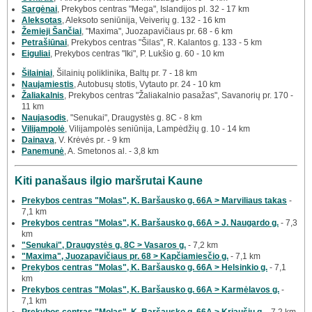
Sargėnai
, Prekybos centras "Mega", Islandijos pl. 32 - 17 km
Aleksotas
, Aleksoto seniūnija, Veiverių g. 132 - 16 km
Žemieji Šančiai
, "Maxima", Juozapavičiaus pr. 68 - 6 km
Petrašiūnai
, Prekybos centras "Šilas", R. Kalantos g. 133 - 5 km
Eiguliai
, Prekybos centras "Iki", P. Lukšio g. 60 - 10 km
Šilainiai
, Šilainių poliklinika, Baltų pr. 7 - 18 km
Naujamiestis
, Autobusų stotis, Vytauto pr. 24 - 10 km
Žaliakalnis
, Prekybos centras "Žaliakalnio pasažas", Savanorių pr. 170 -
11 km
Naujasodis
, "Senukai", Draugystės g. 8C - 8 km
Vilijampolė
, Vilijampolės seniūnija, Lampėdžių g. 10 - 14 km
Dainava
, V. Krėvės pr. - 9 km
Panemunė
, A. Smetonos al. - 3,8 km
Kiti panašaus ilgio maršrutai Kaune
Prekybos centras "Molas", K. Baršausko g. 66A > Marviliaus takas
-
7,1 km
Prekybos centras "Molas", K. Baršausko g. 66A > J. Naugardo g.
- 7,3
km
"Senukai", Draugystės g. 8C > Vasaros g.
- 7,2 km
"Maxima", Juozapavičiaus pr. 68 > Kapčiamiesčio g.
- 7,1 km
Prekybos centras "Molas", K. Baršausko g. 66A > Helsinkio g.
- 7,1
km
Prekybos centras "Molas", K. Baršausko g. 66A > Karmėlavos g.
-
7,1 km
Prekybos centras "Molas", K. Baršausko g. 66A > Kriaušių g.
- 7,2 km