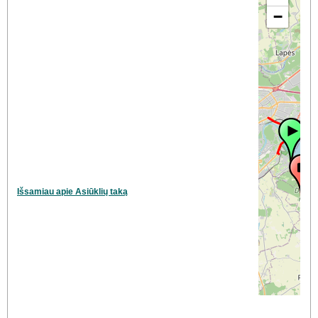
−
Išsamiau apie Asiūklių taką