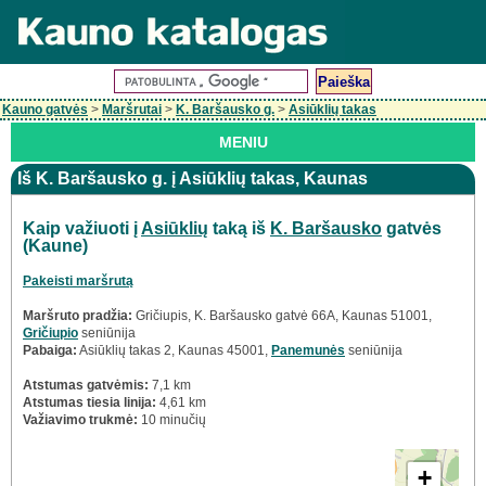
Kauno gatvės
>
Maršrutai
>
K. Baršausko g.
>
Asiūklių takas
MENIU
Iš K. Baršausko g. į Asiūklių takas, Kaunas
Kaip važiuoti į
Asiūklių
taką iš
K. Baršausko
gatvės
(Kaune)
Pakeisti maršrutą
Maršruto pradžia:
Gričiupis, K. Baršausko gatvė 66A, Kaunas 51001,
Gričiupio
seniūnija
Pabaiga:
Asiūklių takas 2, Kaunas 45001,
Panemunės
seniūnija
Atstumas gatvėmis:
7,1 km
Atstumas tiesia linija:
4,61 km
Važiavimo trukmė:
10 minučių
+