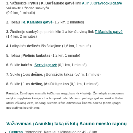
1.
Važiuokite
į rytus
į
K. Baršausko gatvė
link
A. ir J. Gravrogkų gatvė
Važiuokite 1 žiedine sankryža
(0,9 km, 1 minutė)
2.
Toliau į
R. Kalantos gatvė
(1,7 km, 2 minutės)
3.
Žiedinėje sankryžoje pasirinkite
1-a
išvažiavimą link
T. Masiulio gatvė
(1,4 km, 2 minutės)
4.
Laikykitės
dešinės
išsišakojime (1,6 km, 1 minutė)
5.
Toliau į
Pietinis lankstas
(1,2 km, 1 minutė)
6.
Sukite
kairėn
į
Šertvių gatvė
(0,1 km, 1 minutė)
7.
Sukite į 1-as
dešinę,
į
Ugniažolių takas
(57 m, 1 minutė)
8.
Sukite į 1-as
dešinę,
į
Asiūklių takas
(0,1 km, 1 minutė)
Pastaba.
Žemėlapio mastelis keičiamas mygtukais
-
ir
+
kairėje. Žemėlapis stumdomas
rodyklių mygtukais kairėje arba tempiant pele. Maršruto pabaiga gali ne visiškai tiksliai
atitikti ieškomą vietą, kadangi sistema ieško artimiausio žinomo adreso (namo) pagal
geografines koordinates.
Važiavimas į Asiūklių taką iš kitų Kauno miesto rajonų
Centras
, "Akropolis", Karaliaus Mindaugo pr. 49 - 8 km