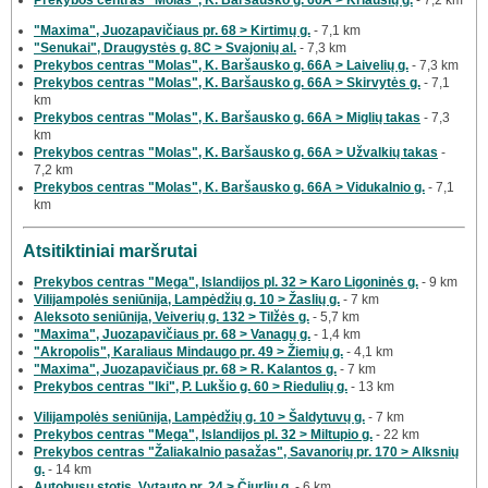
"Maxima", Juozapavičiaus pr. 68 > Kirtimų g.
- 7,1 km
"Senukai", Draugystės g. 8C > Svajonių al.
- 7,3 km
Prekybos centras "Molas", K. Baršausko g. 66A > Laivelių g.
- 7,3 km
Prekybos centras "Molas", K. Baršausko g. 66A > Skirvytės g.
- 7,1
km
Prekybos centras "Molas", K. Baršausko g. 66A > Miglių takas
- 7,3
km
Prekybos centras "Molas", K. Baršausko g. 66A > Užvalkių takas
-
7,2 km
Prekybos centras "Molas", K. Baršausko g. 66A > Vidukalnio g.
- 7,1
km
Atsitiktiniai maršrutai
Prekybos centras "Mega", Islandijos pl. 32 > Karo Ligoninės g.
- 9 km
Vilijampolės seniūnija, Lampėdžių g. 10 > Žaslių g.
- 7 km
Aleksoto seniūnija, Veiverių g. 132 > Tilžės g.
- 5,7 km
"Maxima", Juozapavičiaus pr. 68 > Vanagų g.
- 1,4 km
"Akropolis", Karaliaus Mindaugo pr. 49 > Žiemių g.
- 4,1 km
"Maxima", Juozapavičiaus pr. 68 > R. Kalantos g.
- 7 km
Prekybos centras "Iki", P. Lukšio g. 60 > Riedulių g.
- 13 km
Vilijampolės seniūnija, Lampėdžių g. 10 > Šaldytuvų g.
- 7 km
Prekybos centras "Mega", Islandijos pl. 32 > Miltupio g.
- 22 km
Prekybos centras "Žaliakalnio pasažas", Savanorių pr. 170 > Alksnių
g.
- 14 km
Autobusų stotis, Vytauto pr. 24 > Čiurlių g.
- 6 km