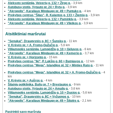
Aleksoto seniūnija, Veiverių g. 132 > Žirgo g.
- 3,9 km
Autobusų stotis, Vytauto pr. 24 > Rytų g.
- 3,9 km
"Akropolis", Karaliaus Mindaugo pr. 49 > Puntuko g.
- 4 km
Prekybos centras "Šilas", R. Kalantos g. 133 > Žiemių g.
- 3,9 km
Aleksoto seniūnija, Veiverių g. 132 > Paminklų g.
- 3,9 km
"Akropolis", Karaliaus Mindaugo pr. 49 > Vileikos g.
- 3,9 km
Atsitiktiniai maršrutai
"Senukai", Draugystės g. 8C > Šunskų g.
- 11 km
V. Krėvės pr. > A. Fromo-Gužučio g.
- 5,6 km
Vilijampolės seniūnija, Lampėdžių g. 10 > Gėluvos g.
- 6 km
"Akropolis", Karaliaus Mindaugo pr. 49 > Kemerio g.
- 3,7 km
V. Krėvės pr. > Horizonto g.
- 15 km
Prekybos centras "Iki", P. Lukšio g. 60 > Batniavos g.
- 12 km
Prekybos centras "Mega", Islandijos pl. 32 > Minties Rato g.
- 11 km
Prekybos centras "Mega", Islandijos pl. 32 > A. Fromo-Gužučio g.
- 4
km
V. Krėvės pr. > Aušros g.
- 4 km
Šilainių poliklinika, Baltų pr. 7 > Breslaujos g.
- 9 km
Autobusų stotis, Vytauto pr. 24 > Amalių g.
- 3,6 km
Vilijampolės seniūnija, Lampėdžių g. 10 > Dusios g.
- 5,6 km
"Senukai", Draugystės g. 8C > Vyžuonos g.
- 10 km
"Akropolis", Karaliaus Mindaugo pr. 49 > Šilutės g.
- 2,1 km
Pasirinkti savo maršrutą