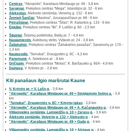
Centras
, "Akropolis", Karaliaus Mindaugo pr. 49 - 3,8 km
Sargėnai
, Prekybos centras "Mega", Islandijos pl. 32 - 6 km
Aleksotas
, Aleksoto seniūnija, Veiverių g. 132 - 6 km
Žemieji Šančiai
, "Maxima", Juozapavičiaus pr. 68 - 6 km
Petrašiūnai
, Prekybos centras "Šilas", R. Kalantos g. 133 - 6 km
Eiguliai
, Prekybos centras "Iki", P. Lukšio g. 60 - 2,5 km
Šilainiai
, Šilainių poliklinika, Baltų pr. 7 - 4,9 km
Naujamiestis
, Autobusų stotis, Vytauto pr. 24 - 3,8 km
Žaliakalnis
, Prekybos centras "Žaliakalnio pasažas", Savanorių pr. 170 -
1,3 km
Naujasodis
, "Senukai", Draugystės g. 8C - 4,3 km
Panemunė
, A. Smetonos al. - 8 km
Gričiupis
, Prekybos centras "Molas", K. Baršausko g. 66A - 4,9 km
Dainava
, V. Krėvės pr. - 2,8 km
Kiti panašaus ilgio maršrutai Kaune
V. Krėvės pr. > V. Lašo g.
- 3,9 km
"Akropolis", Karaliaus Mindaugo pr. 49 > Steigiamojo Seimo a.
- 3,9
km
"Senukai", Draugystės g. 8C > Kmynų takas
- 3,8 km
"Akropolis", Karaliaus Mindaugo pr. 49 > A. Kačanausko g.
- 3,8 km
Vilijampolės seniūnija, Lampėdžių g. 10 > Zarasų g.
- 3,9 km
Aleksoto seniūnija, Veiverių g. 132 > Aleksoto g.
- 4 km
"Akropolis", Karaliaus Mindaugo pr. 49 > Gudų g.
- 4 km
Vilijampolės seniūnija, Lampėdžių g. 10 > Alytaus g.
- 4 km