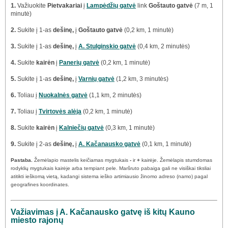
1.
Važiuokite
Pietvakariai
į
Lampėdžių gatvė
link
Goštauto gatvė
(7 m, 1
minutė)
2.
Sukite į 1-as
dešinę,
į
Goštauto gatvė
(0,2 km, 1 minutė)
3.
Sukite į 1-as
dešinę,
į
A. Stulginskio gatvė
(0,4 km, 2 minutės)
4.
Sukite
kairėn
į
Panerių gatvė
(0,2 km, 1 minutė)
5.
Sukite į 1-as
dešinę,
į
Varnių gatvė
(1,2 km, 3 minutės)
6.
Toliau į
Nuokalnės gatvė
(1,1 km, 2 minutės)
7.
Toliau į
Tvirtovės alėja
(0,2 km, 1 minutė)
8.
Sukite
kairėn
į
Kalniečių gatvė
(0,3 km, 1 minutė)
9.
Sukite į 2-as
dešinę,
į
A. Kačanausko gatvė
(0,1 km, 1 minutė)
Pastaba.
Žemėlapio mastelis keičiamas mygtukais
-
ir
+
kairėje. Žemėlapis stumdomas
rodyklių mygtukais kairėje arba tempiant pele. Maršruto pabaiga gali ne visiškai tiksliai
atitikti ieškomą vietą, kadangi sistema ieško artimiausio žinomo adreso (namo) pagal
geografines koordinates.
Važiavimas į A. Kačanausko gatvę iš kitų Kauno
miesto rajonų