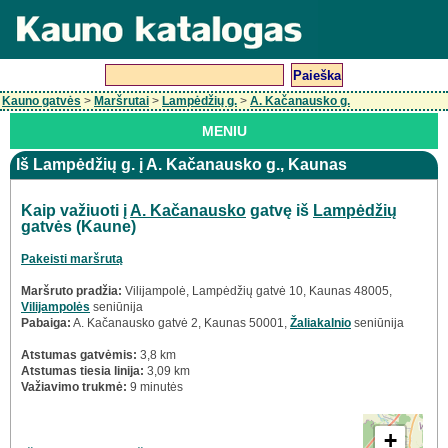
Kauno gatvės
>
Maršrutai
>
Lampėdžių g.
>
A. Kačanausko g.
MENIU
Iš Lampėdžių g. į A. Kačanausko g., Kaunas
Kaip važiuoti į
A. Kačanausko
gatvę iš
Lampėdžių
gatvės (Kaune)
Pakeisti maršrutą
Maršruto pradžia:
Vilijampolė, Lampėdžių gatvė 10, Kaunas 48005,
Vilijampolės
seniūnija
Pabaiga:
A. Kačanausko gatvė 2, Kaunas 50001,
Žaliakalnio
seniūnija
Atstumas gatvėmis:
3,8 km
Atstumas tiesia linija:
3,09 km
Važiavimo trukmė:
9 minutės
+