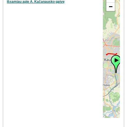
Išsamiau apie A. Kačanausko gatvę
−