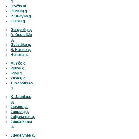
g.
Grožio al.
Gudelių g.
P. Gudyno g.
Gulbių g.
Gurguolių g.
A. Gustaičio
g.
Gvazdikų g.
S. Hariso g.
Husarų g.
M. Yčo g.
Įgulos g.
Ilgoji g.
Yliškių g.
T. Ivanausko
g.
K. Jauniaus
g.
Jiesios pl.
Jonučių g.
Julijanavos g.
Juodalksnių
g.
Juodelynės g.