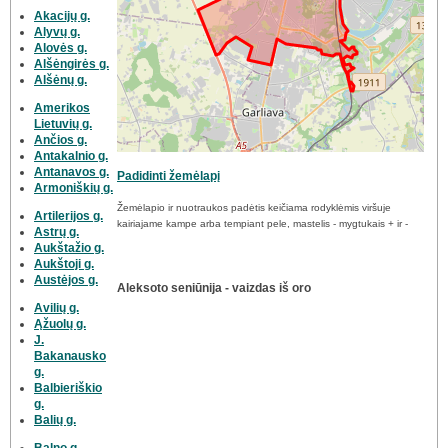
Akacijų g.
Alyvų g.
Alovės g.
Alšėngirės g.
Alšėnų g.
Amerikos
Lietuvių g.
Ančios g.
Antakalnio g.
Antanavos g.
Padidinti žemėlapį
Armoniškių g.
Žemėlapio ir nuotraukos padėtis keičiama rodyklėmis viršuje
Artilerijos g.
kairiajame kampe arba tempiant pele, mastelis - mygtukais + ir -
Astrų g.
Aukštažio g.
Aukštoji g.
Austėjos g.
Aleksoto seniūnija - vaizdas iš oro
Avilių g.
Ąžuolų g.
J.
Bakanausko
g.
Balbieriškio
g.
Balių g.
Balno g.