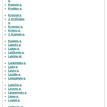
g.
Kometų g.
Kreidos g.
Kreivoji g.
J. Kriščiūno
g.
Krosnos g.
Krūmų g.
J. Kumpio g.
Kuopos g.
Laimės g.
Laiptų g.
Laiškenių g.
Lakūnų pl.
Lankininkų g.
Lapų g.
Laurų g.
Lazdijų g.
Leipalingio g.
Lekėčių g.
Lėvens g.
Lieponynės g.
Liepų g.
Lygioji g.
Liūdesio al.