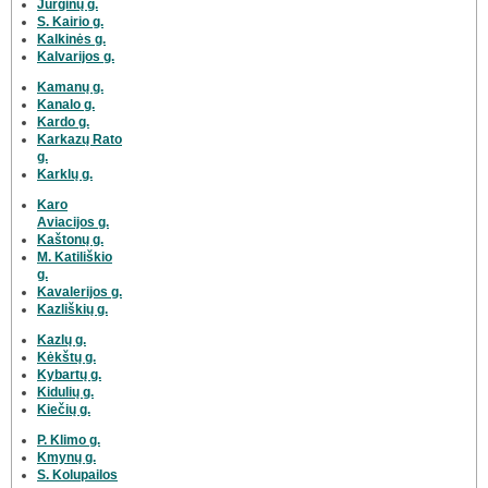
Jurginų g.
S. Kairio g.
Kalkinės g.
Kalvarijos g.
Kamanų g.
Kanalo g.
Kardo g.
Karkazų Rato
g.
Karklų g.
Karo
Aviacijos g.
Kaštonų g.
M. Katiliškio
g.
Kavalerijos g.
Kazliškių g.
Kazlų g.
Kėkštų g.
Kybartų g.
Kidulių g.
Kiečių g.
P. Klimo g.
Kmynų g.
S. Kolupailos