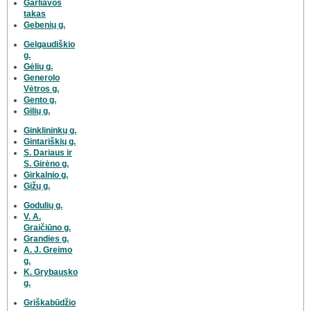
Garliavos
takas
Gebenių g.
Gelgaudiškio
g.
Gėlių g.
Generolo
Vėtros g.
Gento g.
Gilių g.
Ginklininkų g.
Gintariškių g.
S. Dariaus ir
S. Girėno g.
Girkalnio g.
Gižų g.
Godulių g.
V. A.
Graičiūno g.
Grandies g.
A. J. Greimo
g.
K. Grybausko
g.
Griškabūdžio