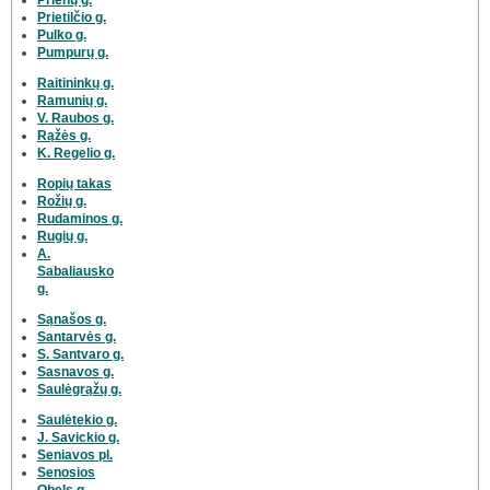
Prietilčio g.
Pulko g.
Pumpurų g.
Raitininkų g.
Ramunių g.
V. Raubos g.
Rąžės g.
K. Regelio g.
Ropių takas
Rožių g.
Rudaminos g.
Rugių g.
A.
Sabaliausko
g.
Sąnašos g.
Santarvės g.
S. Santvaro g.
Sasnavos g.
Saulėgrąžų g.
Saulėtekio g.
J. Savickio g.
Seniavos pl.
Senosios
Obels g.