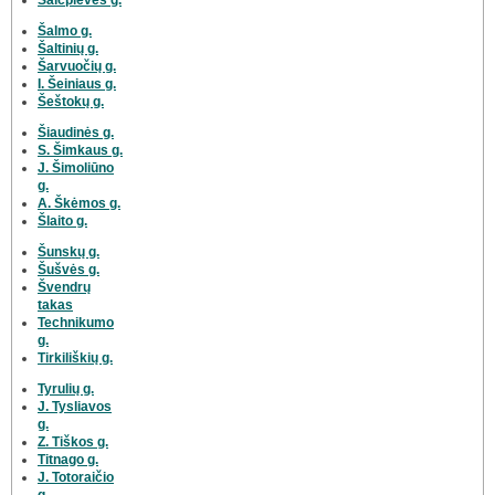
Šalmo g.
Šaltinių g.
Šarvuočių g.
I. Šeiniaus g.
Šeštokų g.
Šiaudinės g.
S. Šimkaus g.
J. Šimoliūno
g.
A. Škėmos g.
Šlaito g.
Šunskų g.
Šušvės g.
Švendrų
takas
Technikumo
g.
Tirkiliškių g.
Tyrulių g.
J. Tysliavos
g.
Z. Tiškos g.
Titnago g.
J. Totoraičio
g.