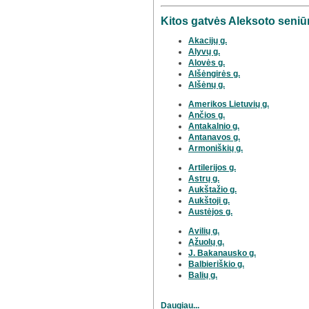
Kitos gatvės Aleksoto seniūn
Akacijų g.
Alyvų g.
Alovės g.
Alšėngirės g.
Alšėnų g.
Amerikos Lietuvių g.
Ančios g.
Antakalnio g.
Antanavos g.
Armoniškių g.
Artilerijos g.
Astrų g.
Aukštažio g.
Aukštoji g.
Austėjos g.
Avilių g.
Ąžuolų g.
J. Bakanausko g.
Balbieriškio g.
Balių g.
Daugiau...