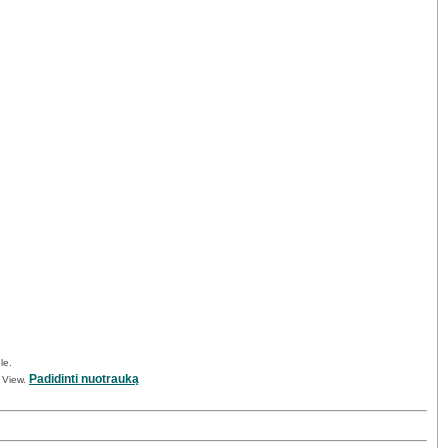
le.
Padidinti nuotrauką
t View.