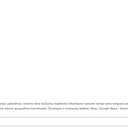
 kampo pakeitimas; rodoma vieta keičiama rodyklėmis viršutiniame kairiame kampe arba tempiant pe
tinio adreso geografines koordinates. Žemėlapio ir nuotraukų šaltiniai: Bing / Google Maps / Stree