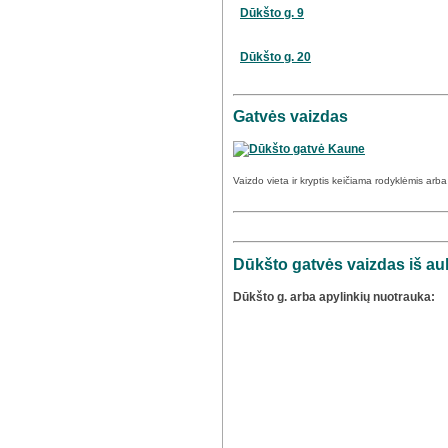
Dūkšto g. 9
Dūkšto g. 20
Gatvės vaizdas
Vaizdo vieta ir kryptis keičiama rodyklėmis arb
Dūkšto gatvės vaizdas iš au
Dūkšto g. arba apylinkių nuotrauka: