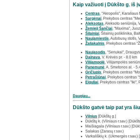
Kaip važiuoti į Dūkšto g. iš 
Centras
, "Akropolis", Karaliau
Sargėnai
, Prekybos centras "Meg
Aleksotas
, Aleksoto seniūnija, 
Žemieji Šančiai
, "Maxima", Juoz
Šilainiai
, Šilainių poliklinika, Bal
Naujamiestis
, Autobusų stotis, 
Žaliakalnis
, Prekybos centras "Ž
Naujasodis
, "Senukai", Draugys
Dainava
, V. Krėvės pr. - 8.0 km
Vilijampolė
, Vilijampolės seniūn
Panemunė
, A. Smetonos al. - 5
Gričiupis
, Prekybos centras "Mo
Petrašiūnai
, Prekybos centras "
Eiguliai
, Prekybos centras "Iki", 
Daugiau...
Dūkšto gatvė taip pat yra š
Vilnius
[Dūkštų g.]
Dūkštų k. (Vilniaus r.sav.) [Dūkštų
Maišiagala (Vilniaus r.sav.) [Dūkš
Salakas (Zarasų r.sav.)
Varkališkių k. (Ukmergės r.sav.) [