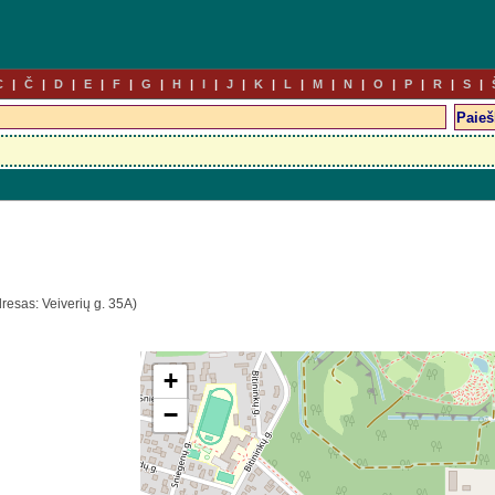
C
Č
D
E
F
G
H
I
J
K
L
M
N
O
P
R
S
resas: Veiverių g. 35A)
+
−