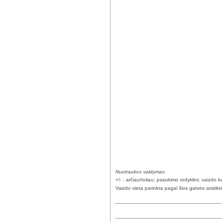
Nuotraukos valdymas:
+/- : arčiau/toliau; pasukimo rodyklės: vaizdo
Vaizdo vieta parinkta pagal šios gatvės atsitik