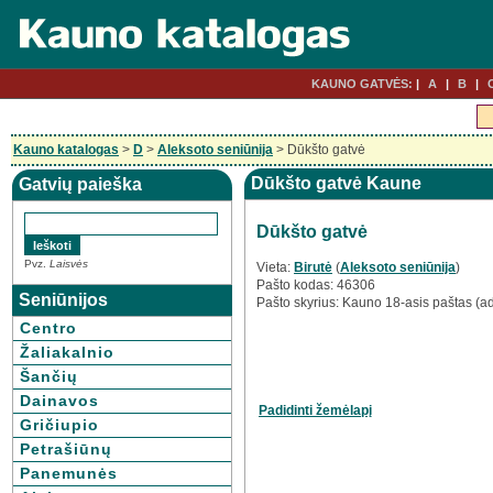
KAUNO GATVĖS:
A
B
Kauno katalogas
>
D
>
Aleksoto seniūnija
> Dūkšto gatvė
Dūkšto gatvė Kaune
Gatvių paieška
Dūkšto gatvė
Pvz.
Laisvės
Vieta:
Birutė
(
Aleksoto seniūnija
)
Pašto kodas: 46306
Seniūnijos
Pašto skyrius: Kauno 18-asis paštas (ad
Centro
Žaliakalnio
Šančių
Dainavos
Padidinti žemėlapį
Gričiupio
Petrašiūnų
Panemunės