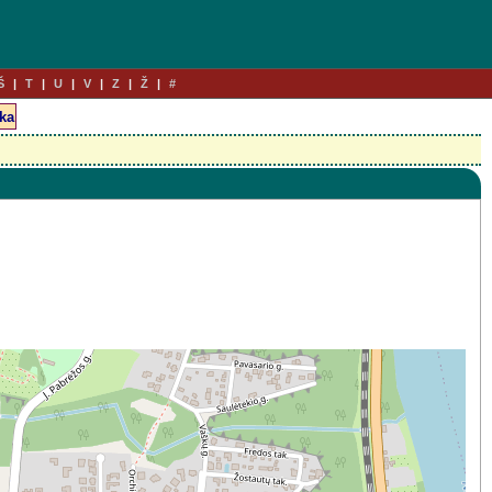
Š
T
U
V
Z
Ž
#