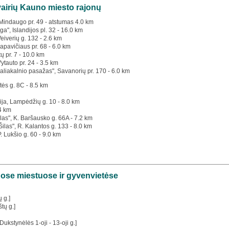
įvairių Kauno miesto rajonų
s Mindaugo pr. 49 - atstumas 4.0 km
a", Islandijos pl. 32 - 16.0 km
Veiverių g. 132 - 2.6 km
apavičiaus pr. 68 - 6.0 km
tų pr. 7 - 10.0 km
Vytauto pr. 24 - 3.5 km
aliakalnio pasažas", Savanorių pr. 170 - 6.0 km
tės g. 8C - 8.5 km
ija, Lampėdžių g. 10 - 8.0 km
.4 km
las", K. Baršausko g. 66A - 7.2 km
Šilas", R. Kalantos g. 133 - 8.0 km
P. Lukšio g. 60 - 9.0 km
iuose miestuose ir gyvenvietėse
 g.]
tų g.]
Dukstynėlės 1-oji - 13-oji g.]