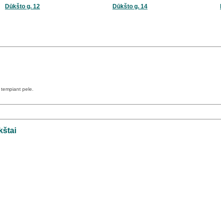
Dūkšto g. 12
Dūkšto g. 14
a tempiant pele.
kštai