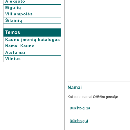
Aleksoto
Eigulių
Vilijampolės
Šilainių
Temos
Kauno įmonių katalogas
Namai Kaune
Atstumai
Vilnius
Namai
Kai kurie namai
Dūkšto gatvėje
:
Dūkšto g. 1a
Dūkšto g. 4