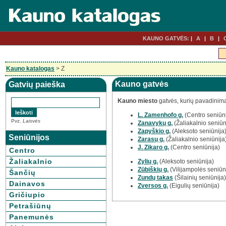
KAUNO GATVĖS:
A
B
Kauno katalogas
> Z
Kauno gatvės
Gatvių paieška
Kauno miesto
gatvės, kurių pavadinim
L. Zamenhofo g.
(Centro seniūni
Pvz.
Laisvės
Zanavykų g.
(Žaliakalnio seniūn
Zapyškio g.
(Aleksoto seniūnija
Seniūnijos
Zarasų g.
(Žaliakalnio seniūnija
J. Zikaro g.
(Centro seniūnija)
Centro
Žaliakalnio
Zylių g.
(Aleksoto seniūnija)
Zūbiškių g.
(Vilijampolės seniūn
Šančių
Zundų takas
(Šilainių seniūnija)
Dainavos
Zversos g.
(Eigulių seniūnija)
Gričiupio
Petrašiūnų
Panemunės