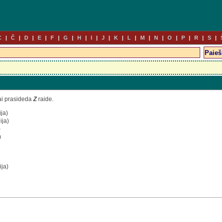
C
Č
D
E
F
G
H
I
J
K
L
M
N
O
P
R
S
ai prasideda
Z
raide.
ja)
ija)
)
)
ija)