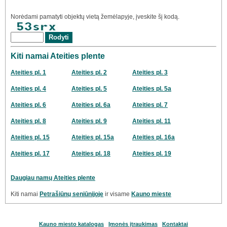
Norėdami pamatyti objektų vietą žemėlapyje, įveskite šį kodą.
Kiti namai Ateities plente
Ateities pl. 1
Ateities pl. 2
Ateities pl. 3
Ateities pl. 4
Ateities pl. 5
Ateities pl. 5a
Ateities pl. 6
Ateities pl. 6a
Ateities pl. 7
Ateities pl. 8
Ateities pl. 9
Ateities pl. 11
Ateities pl. 15
Ateities pl. 15a
Ateities pl. 16a
Ateities pl. 17
Ateities pl. 18
Ateities pl. 19
Daugiau namų Ateities plente
Kiti namai
Petrašiūnų seniūnijoje
ir visame
Kauno mieste
Kauno miesto katalogas
Įmonės įtraukimas
Kontaktai