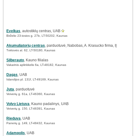
Evelkas
, autostiklų centras, UAB
Birželio 23-iosios g. 27b, LT-50202, Kaunas
Akumuliatorių centras
, parduotuvė, Nabobas, A. Krasucko firma, IĮ
Tvirtovės al. 62, LT-50180, Kaunas
Silberauto
, Kauno filialas
Vakarinis aplinkkelis 6a, LT-48182, Kaunas
Dagas
, UAB
Islandijos pl. 131f, LT-49169, Kaunas
Juta
, parduotuvė
Veiverių g. 61a, LT-46360, Kaunas
Volvo Lietuva
, Kauno padalinys, UAB
Veiverių g. 150, LT-46391, Kaunas
Rieduva
, UAB
Panerių g. 149, LT-48432, Kaunas
Adampolis
, UAB