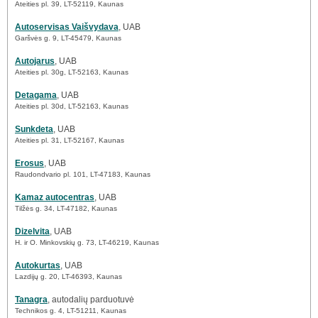
Ateities pl. 39, LT-52119, Kaunas
Autoservisas Vaišvydava
, UAB
Garšvės g. 9, LT-45479, Kaunas
Autojarus
, UAB
Ateities pl. 30g, LT-52163, Kaunas
Detagama
, UAB
Ateities pl. 30d, LT-52163, Kaunas
Sunkdeta
, UAB
Ateities pl. 31, LT-52167, Kaunas
Erosus
, UAB
Raudondvario pl. 101, LT-47183, Kaunas
Kamaz autocentras
, UAB
Tilžės g. 34, LT-47182, Kaunas
Dizelvita
, UAB
H. ir O. Minkovskių g. 73, LT-46219, Kaunas
Autokurtas
, UAB
Lazdijų g. 20, LT-46393, Kaunas
Tanagra
, autodalių parduotuvė
Technikos g. 4, LT-51211, Kaunas