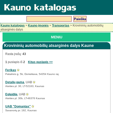
Kauno katalogas
>
Kauno įmonės
>
Transportas
> Krovininių automobilių
atsarginės dalys
MENIU
Krovininių automobilių atsarginės dalys Kaune
Rasta įrašų:
43
1
puslapis iš
2
Kitas puslapis >>
Ferikas
Pakalnės g. 5b, Domeikava, 54354 Kauno raj.
Detalių gama
, UAB
Ateities pl. 30, LT-52163, Kaunas
Eglaidija
, UAB
Ateities pl. 30b, LT-46376 Kaunas
UAB "Domantas"
Savanorių pr. 192, Kaunas