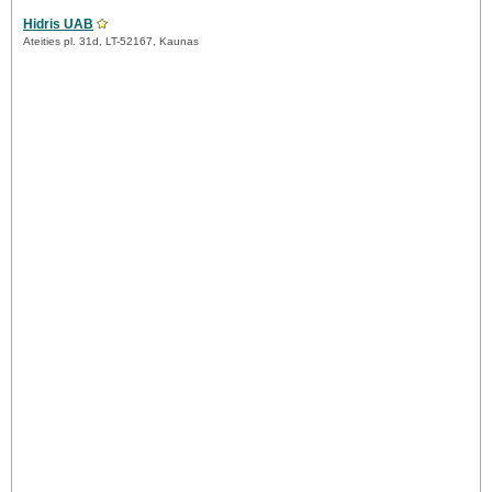
Hidris UAB
Ateities pl. 31d, LT-52167, Kaunas