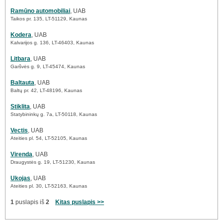
Ramūno automobiliai
, UAB
Taikos pr. 135, LT-51129, Kaunas
Kodera
, UAB
Kalvarijos g. 136, LT-46403, Kaunas
Litbara
, UAB
Garšvės g. 9, LT-45474, Kaunas
Baltauta
, UAB
Baltų pr. 42, LT-48196, Kaunas
Stiklita
, UAB
Statybininkų g. 7a, LT-50118, Kaunas
Vectis
, UAB
Ateities pl. 54, LT-52105, Kaunas
Virenda
, UAB
Draugystės g. 19, LT-51230, Kaunas
Ukojas
, UAB
Ateities pl. 30, LT-52163, Kaunas
1
puslapis iš
2
Kitas puslapis >>