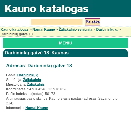
Kauno katalogas
>
Namai Kaune
>
Žaliakalnio seniūnija
>
Darbininkų g.
>
Darbininkų gatvė 18
MENIU
Darbininkų gatvė 18, Kaunas
Adresas: Darbininkų gatvė 18
Gatvė:
Darbininkų g.
Seniūnija:
Žaliakalnio
Miesto dalis:
Žaliakalnis
Koordinatės: 54.9104548, 23.9187628
Pašto indeksas (kodas): 50173
Artimiausias pašto skyrius: Kauno 9-asis paštas (adresas: Savanorių pr.
214)
Informacija:
Namai Kaune