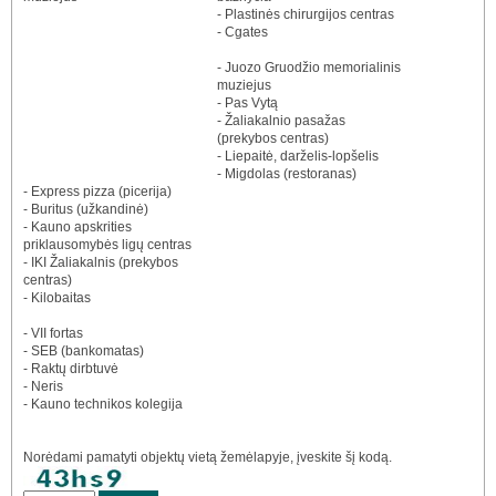
- Plastinės chirurgijos centras
- Cgates
- Juozo Gruodžio memorialinis
muziejus
- Pas Vytą
- Žaliakalnio pasažas
(prekybos centras)
- Liepaitė, darželis-lopšelis
- Migdolas (restoranas)
- Express pizza (picerija)
- Buritus (užkandinė)
- Kauno apskrities
priklausomybės ligų centras
- IKI Žaliakalnis (prekybos
centras)
- Kilobaitas
- VII fortas
- SEB (bankomatas)
- Raktų dirbtuvė
- Neris
- Kauno technikos kolegija
Norėdami pamatyti objektų vietą žemėlapyje, įveskite šį kodą.