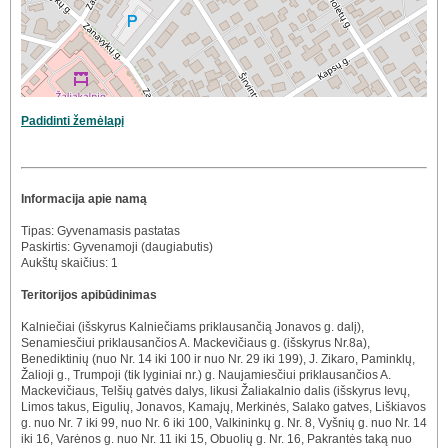
Padidinti žemėlapį
Informacija apie namą
Tipas: Gyvenamasis pastatas
Paskirtis: Gyvenamoji (daugiabutis)
Aukštų skaičius: 1
Teritorijos apibūdinimas
Kalniečiai (išskyrus Kalniečiams priklausančią Jonavos g. dalį),
Senamiesčiui priklausančios A. Mackevičiaus g. (išskyrus Nr.8a),
Benediktinių (nuo Nr. 14 iki 100 ir nuo Nr. 29 iki 199), J. Zikaro, Paminklų,
Žalioji g., Trumpoji (tik lyginiai nr.) g. Naujamiesčiui priklausančios A.
Mackevičiaus, Telšių gatvės dalys, likusi Žaliakalnio dalis (išskyrus Ievų,
Limos takus, Eigulių, Jonavos, Kamajų, Merkinės, Salako gatves, Liškiavos
g. nuo Nr. 7 iki 99, nuo Nr. 6 iki 100, Valkininkų g. Nr. 8, Vyšnių g. nuo Nr. 14
iki 16, Varėnos g. nuo Nr. 11 iki 15, Obuolių g. Nr. 16, Pakrantės taką nuo