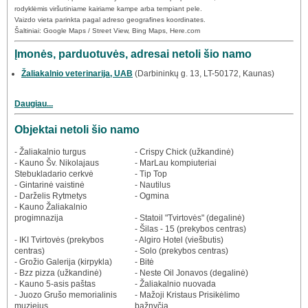
rodyklėmis viršutiniame kairiame kampe arba tempiant pele.
Vaizdo vieta parinkta pagal adreso geografines koordinates.
Šaltiniai: Google Maps / Street View, Bing Maps, Here.com
Įmonės, parduotuvės, adresai netoli šio namo
Žaliakalnio veterinarija, UAB
(Darbininkų g. 13, LT-50172, Kaunas)
Daugiau...
Objektai netoli šio namo
- Žaliakalnio turgus
- Crispy Chick (užkandinė)
- Kauno Šv. Nikolajaus
- MarLau kompiuteriai
Stebukladario cerkvė
- Tip Top
- Gintarinė vaistinė
- Nautilus
- Darželis Rytmetys
- Ogmina
- Kauno Žaliakalnio
progimnazija
- Statoil "Tvirtovės" (degalinė)
- Šilas - 15 (prekybos centras)
- IKI Tvirtovės (prekybos
- Algiro Hotel (viešbutis)
centras)
- Solo (prekybos centras)
- Grožio Galerija (kirpykla)
- Bitė
- Bzz pizza (užkandinė)
- Neste Oil Jonavos (degalinė)
- Kauno 5-asis paštas
- Žaliakalnio nuovada
- Juozo Grušo memorialinis
- Mažoji Kristaus Prisikėlimo
muziejus
bažnyčia