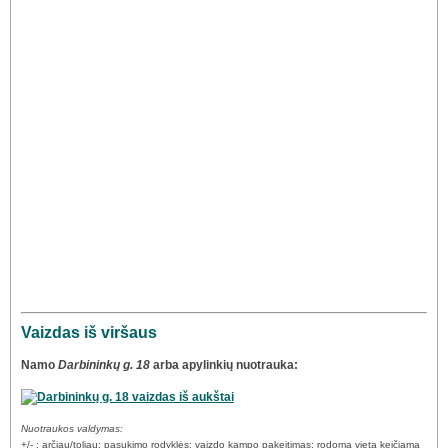
Vaizdas iš viršaus
Namo
Darbininkų g. 18
arba apylinkių nuotrauka:
Nuotraukos valdymas:
+/- : arčiau/toliau; pasukimo rodyklės: vaizdo kampo pakeitimas; rodoma vieta keičiama