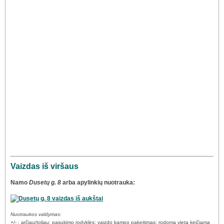
Vaizdas iš viršaus
Namo
Dusetų g. 8
arba apylinkių nuotrauka:
Nuotraukos valdymas:
+/- : arčiau/toliau; pasukimo rodyklės: vaizdo kampo pakeitimas; rodoma vieta keičiama