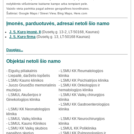
rodyklėmis viršutiniame kairiame kampe arba tempiant pele.
Vaizdo vieta parinkta pagal adreso geografines koordinates.
Šaltiniai: Google Maps / Street View, Bing Maps, Here.com
Įmonės, parduotuvės, adresai netoli šio namo
J. S. Kuro įmonė, IĮ
(Dusetų g. 13-2, LT-50168, Kaunas)
J. S. Kuro firma
(Dusetų g. 13, LT-50168 Kaunas)
Daugiau...
Objektai netoli šio namo
- Eigulių piliakalnis
- LSMU KK Reumatologijos
- Liepaitė, darželis-lopšelis
klinika
- LSMU Kauno klinikos
- LSMU KK Psichiatrijos klinika
- Juozo Gruodžio memorialinis
- LSMU KK Onkologijos ir
muziejus
hematologijos klinika
- LSMUL Akušerijos ir
- LSMU KK Vaikų chirurgijos
Ginekologijos klinika
klinika
- LSMU KK Gastroenterologijos
- LSMU KK Neonatologijos
klinika
klinika
- LSMUL Vaikų klinika
- LSMU KK Neurochirurgijos
- LSMUL Kauno Klinikos
klinika
- LSMU KK Vaikų skubios
- LSMUL KK Poliklinika
pagalbos skyrius
- LSMU KK Pulmonologijos ir