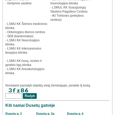
- Gintarinė vaistinė
imunologijos klinika
- LSMUL KK Suaugusiųjų
Skubios Pagalbos Centras
- IKI Tvirtovės (prekybos
centras)
- LSMU KK Šeimos medicinos
klinika
- Onkologijos dienos centras
- SEB (bankomatas)
- LSMU KK Neurologijos
klinika
- LSMU KK Intensyviosios
terapijos klinika
- LSMU KK Ausų, nosies ir
gerklės ligų klinika
- LSMU KK Anesteziologijos
klinika
Norėdami pamatyti objektų vietą žemėlapyje, įveskite šį kodą.
Kiti namai Dusetų gatvėje
Dusetų g. 3
Dusetų g. 3a
Dusetų g. 4