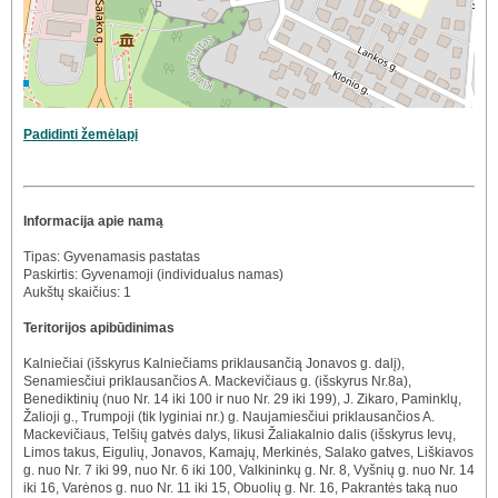
Padidinti žemėlapį
Informacija apie namą
Tipas: Gyvenamasis pastatas
Paskirtis: Gyvenamoji (individualus namas)
Aukštų skaičius: 1
Teritorijos apibūdinimas
Kalniečiai (išskyrus Kalniečiams priklausančią Jonavos g. dalį),
Senamiesčiui priklausančios A. Mackevičiaus g. (išskyrus Nr.8a),
Benediktinių (nuo Nr. 14 iki 100 ir nuo Nr. 29 iki 199), J. Zikaro, Paminklų,
Žalioji g., Trumpoji (tik lyginiai nr.) g. Naujamiesčiui priklausančios A.
Mackevičiaus, Telšių gatvės dalys, likusi Žaliakalnio dalis (išskyrus Ievų,
Limos takus, Eigulių, Jonavos, Kamajų, Merkinės, Salako gatves, Liškiavos
g. nuo Nr. 7 iki 99, nuo Nr. 6 iki 100, Valkininkų g. Nr. 8, Vyšnių g. nuo Nr. 14
iki 16, Varėnos g. nuo Nr. 11 iki 15, Obuolių g. Nr. 16, Pakrantės taką nuo