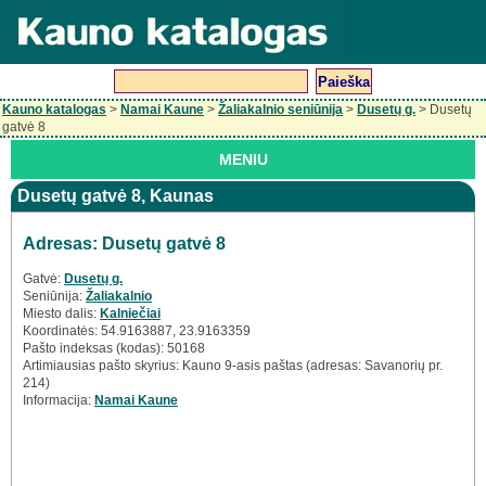
Kauno katalogas
>
Namai Kaune
>
Žaliakalnio seniūnija
>
Dusetų g.
> Dusetų
gatvė 8
MENIU
Dusetų gatvė 8, Kaunas
Adresas: Dusetų gatvė 8
Gatvė:
Dusetų g.
Seniūnija:
Žaliakalnio
Miesto dalis:
Kalniečiai
Koordinatės: 54.9163887, 23.9163359
Pašto indeksas (kodas): 50168
Artimiausias pašto skyrius: Kauno 9-asis paštas (adresas: Savanorių pr.
214)
Informacija:
Namai Kaune