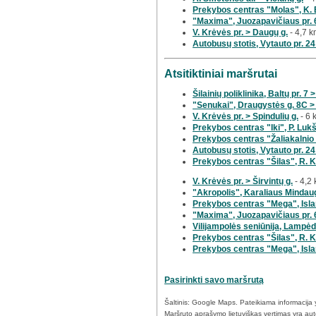
Prekybos centras "Molas", K. 
"Maxima", Juozapavičiaus pr. 6
V. Krėvės pr. > Daugų g.
- 4,7 
Autobusų stotis, Vytauto pr. 24
Atsitiktiniai maršrutai
Šilainių poliklinika, Baltų pr. 7 
"Senukai", Draugystės g. 8C >
V. Krėvės pr. > Spindulių g.
- 6 
Prekybos centras "Iki", P. Lukš
Prekybos centras "Žaliakalnio 
Autobusų stotis, Vytauto pr. 24
Prekybos centras "Šilas", R. Ka
V. Krėvės pr. > Širvintų g.
- 4,2
"Akropolis", Karaliaus Mindau
Prekybos centras "Mega", Islan
"Maxima", Juozapavičiaus pr. 6
Vilijampolės seniūnija, Lampėdž
Prekybos centras "Šilas", R. Ka
Prekybos centras "Mega", Island
Pasirinkti savo maršrutą
Šaltinis: Google Maps. Pateikiama informacija yr
Maršruto aprašymo lietuviškas vertimas yra autom