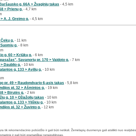
Baršausko g. 66A > Žvaginių takas
- 4,5 km
8 > Prienų g.
- 4,7 km
km
 > A. J. Greimo g.
- 4,5 km
> Čekų g.
- 11 km
 Suomių g.
- 8 km
km
io g. 60 > Kriūkų g.
- 6 km
pasažas", Savanorių pr. 170 > Vaidoto g.
- 7 km
 > Daublio g.
- 10 km
lantos g. 133 > Avilių g.
- 10 km
 km
go pr. 49 > Raudondvario 6-asis takas
- 5,8 km
dijos pl. 32 > Ašmintos g.
- 19 km
8 > Birutės g.
- 2 km
ių g. 10 > Ožiažolių takas
- 10 km
lantos g. 133 > Yliškių g.
- 10 km
ijos pl. 32 > Žuvinto g.
- 12 km
a tik rekomendacinio pobūdžio ir gali būti netiksli. Žemėlapių duomenys gali atsilikti nuo realybės 
atinis ir gali būti gramatiškai netaisyklingas.