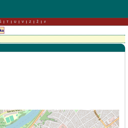
Š
T
U
V
Z
Ž
#