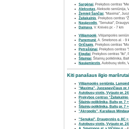
Sargėnai
, Prekybos centras "Meg
Aleksotas
, Aleksoto seniūnija, 
Žemieji Šančiai
, "Maxima", Juoz
Žaliakalnis
, Prekybos centras "Ž
Naujasodis
, "Senukai", Draugys
Dainava
, V. Krėvės pr. - 7 km
Vilijampolė
, Vilijampolės seniūn
Panemunė
, A. Smetonos al. - 9
Gričiupis
, Prekybos centras "Mo
Petrašiūnai
, Prekybos centras "
Eiguliai
, Prekybos centras "Iki", 
Šilainiai
, Šilainių poliklinika, Bal
Naujamiestis
, Autobusų stotis, 
Kiti panašaus ilgio maršrut
Vilijampolės seniūnija, Lampėdž
"Maxima", Juozapavičiaus pr. 6
Autobusų stotis, Vytauto pr. 24
Prekybos centras "Žaliakalnio 
Šilainių poliklinika, Baltų pr. 7 >
Šilainių poliklinika, Baltų pr. 7 >
"Akropolis", Karaliaus Mindaugo
"Senukai", Draugystės g. 8C >
Autobusų stotis, Vytauto pr. 24 
A. Smetonos al. > Vičiūnų g.
- 4