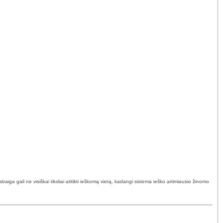
ga gali ne visiškai tiksliai atitikti ieškomą vietą, kadangi sistema ieško artimiausio žinomo