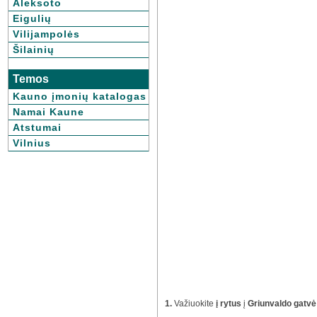
Aleksoto
Eigulių
Vilijampolės
Šilainių
Temos
Kauno įmonių katalogas
Namai Kaune
Atstumai
Vilnius
1.
Važiuokite
į rytus
į
Griunvaldo gatvė