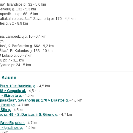
a", Islandijos pl. 32 - 5,6 km
Veiverių g. 132 - 5,3 km
apavičiaus pr. 68 - 6 km
aliakalnio pasažas", Savanorių pr. 170 - 4,4 km
tės g. 8C - 8,9 km
ija, Lampėdžių g. 10 - 0,4 km
 km
las", K. Baršausko g. 66A - 9,2 km
Šilas", R. Kalantos g. 133 - 10 km
P. Lukšio g. 60 - 7 km
tų pr. 7 - 3,1 km
Vytauto pr. 24 - 5 km
ai Kaune
ių g. 10 > Balninkų g.
- 4,5 km
8 > Gegučių al.
- 4,5 km
 > Skirpstų g.
- 4,5 km
pasažas", Savanorių pr. 170 > Brastos g.
- 4,6 km
 Girulių g.
- 4,7 km
 Šilo g.
- 4,5 km
 pr. 49 > S. Dariaus ir S. Girėno g.
- 4,7 km
 Briedžių takas
- 4,7 km
> Ignalinos g.
- 4,5 km
,6 km