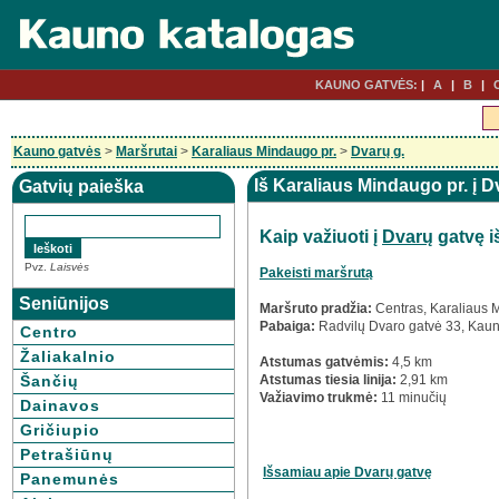
KAUNO GATVĖS:
A
B
Kauno gatvės
>
Maršrutai
>
Karaliaus Mindaugo pr.
>
Dvarų g.
Iš Karaliaus Mindaugo pr. į 
Gatvių paieška
Kaip važiuoti į
Dvarų
gatvę i
Pvz.
Laisvės
Pakeisti maršrutą
Seniūnijos
Maršruto pradžia:
Centras, Karaliaus 
Pabaiga:
Radvilų Dvaro gatvė 33, Kau
Centro
Žaliakalnio
Atstumas gatvėmis:
4,5 km
Šančių
Atstumas tiesia linija:
2,91 km
Važiavimo trukmė:
11 minučių
Dainavos
Gričiupio
Petrašiūnų
Išsamiau apie Dvarų gatvę
Panemunės