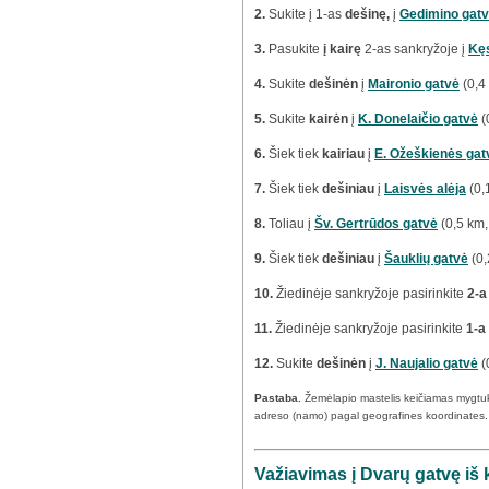
2.
Sukite į 1-as
dešinę,
į
Gedimino gat
3.
Pasukite
į kairę
2-as sankryžoje į
Kęs
4.
Sukite
dešinėn
į
Maironio gatvė
(0,4
5.
Sukite
kairėn
į
K. Donelaičio gatvė
(
6.
Šiek tiek
kairiau
į
E. Ožeškienės gat
7.
Šiek tiek
dešiniau
į
Laisvės alėja
(0,
8.
Toliau į
Šv. Gertrūdos gatvė
(0,5 km,
9.
Šiek tiek
dešiniau
į
Šauklių gatvė
(0,
10.
Žiedinėje sankryžoje pasirinkite
2-a
11.
Žiedinėje sankryžoje pasirinkite
1-a
12.
Sukite
dešinėn
į
J. Naujalio gatvė
(
Pastaba.
Žemėlapio mastelis keičiamas mygtu
adreso (namo) pagal geografines koordinates.
Važiavimas į Dvarų gatvę iš