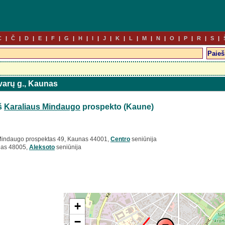
C
Č
D
E
F
G
H
I
J
K
L
M
N
O
P
R
S
Dvarų g., Kaunas
š
Karaliaus Mindaugo
prospekto (Kaune)
Mindaugo prospektas 49, Kaunas 44001,
Centro
seniūnija
nas 48005,
Aleksoto
seniūnija
+
−