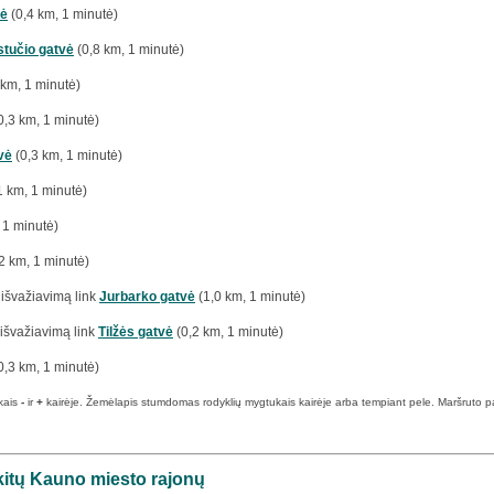
vė
(0,4 km, 1 minutė)
tučio gatvė
(0,8 km, 1 minutė)
 km, 1 minutė)
0,3 km, 1 minutė)
vė
(0,3 km, 1 minutė)
1 km, 1 minutė)
 1 minutė)
2 km, 1 minutė)
išvažiavimą link
Jurbarko gatvė
(1,0 km, 1 minutė)
išvažiavimą link
Tilžės gatvė
(0,2 km, 1 minutė)
0,3 km, 1 minutė)
kais
-
ir
+
kairėje. Žemėlapis stumdomas rodyklių mygtukais kairėje arba tempiant pele. Maršruto pabai
 kitų Kauno miesto rajonų