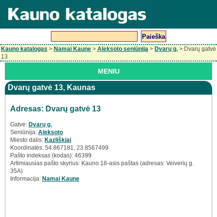
Kauno katalogas
>
Namai Kaune
>
Aleksoto seniūnija
>
Dvarų g.
> Dvarų gatvė
13
MENIU
Dvarų gatvė 13, Kaunas
Adresas: Dvarų gatvė 13
Gatvė:
Dvarų g.
Seniūnija:
Aleksoto
Miesto dalis:
Kazliškiai
Koordinatės: 54.867181, 23.8567499
Pašto indeksas (kodas): 46399
Artimiausias pašto skyrius: Kauno 18-asis paštas (adresas: Veiverių g.
35A)
Informacija:
Namai Kaune