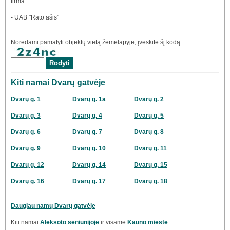
firma
- UAB "Rato ašis"
Norėdami pamatyti objektų vietą žemėlapyje, įveskite šį kodą.
Kiti namai Dvarų gatvėje
Dvarų g. 1
Dvarų g. 1a
Dvarų g. 2
Dvarų g. 3
Dvarų g. 4
Dvarų g. 5
Dvarų g. 6
Dvarų g. 7
Dvarų g. 8
Dvarų g. 9
Dvarų g. 10
Dvarų g. 11
Dvarų g. 12
Dvarų g. 14
Dvarų g. 15
Dvarų g. 16
Dvarų g. 17
Dvarų g. 18
Daugiau namų Dvarų gatvėje
Kiti namai
Aleksoto seniūnijoje
ir visame
Kauno mieste