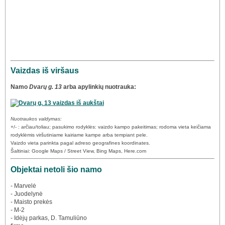
Vaizdas iš viršaus
Namo
Dvarų g. 13
arba apylinkių nuotrauka:
Nuotraukos valdymas:
+/- : arčiau/toliau; pasukimo rodyklės: vaizdo kampo pakeitimas; rodoma vieta keičiama
rodyklėmis viršutiniame kairiame kampe arba tempiant pele.
Vaizdo vieta parinkta pagal adreso geografines koordinates.
Šaltiniai: Google Maps / Street View, Bing Maps, Here.com
Objektai netoli šio namo
- Marvelė
- Juodelynė
- Maisto prekės
- M-2
- Idėjų parkas, D. Tamuliūno