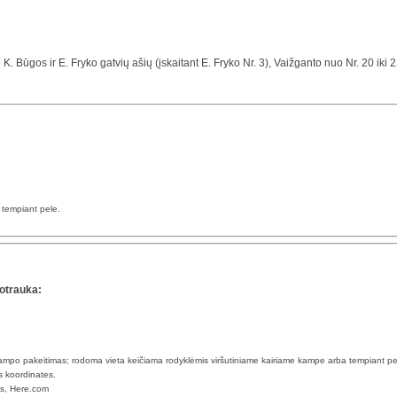
rp K. Būgos ir E. Fryko gatvių ašių (įskaitant E. Fryko Nr. 3), Vaižganto nuo Nr. 20 iki 
a tempiant pele.
otrauka:
 kampo pakeitimas; rodoma vieta keičiama rodyklėmis viršutiniame kairiame kampe arba tempiant pe
s koordinates.
ps, Here.com