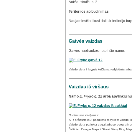
Aukštų skaičius: 2
Teritorijos apibūdinimas
Naujamiesčio likusi dalis ir teritorija ta
Gatvės vaizdas
Gatvės nuotraukos netoli šio namo:
Vaizdo vieta ir kryptis keičiama rodyklėmis arb
Vaizdas iš viršaus
Namo
E. Fryko g. 12
arba apylinkių nu
Nuotraukos valdymas:
+/- : arčiau/toliau; pasukimo rodyklės: vaizdo
Vaizdo vieta parinkta pagal adreso geografine
Šaltiniai: Google Maps / Street View, Bing Ma