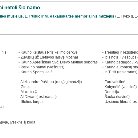
i netoli šio namo
ailės muziejus, L. Truikio ir M. Rakauskaitės memorialinis muziejus
(E. Fryko g. 
inis
- Kauno Kristaus Prisikėlimo cerkvė
- Tremties ir rezisten
- Žuvusių už Lietuvos laisvę Motinai
- Ibis hotel (viešbutis)
- Kauno Apreiškimo Švč. Dievo Motinai soboras
- Kauno pedagogų kva
- Perkūno namai (viešbutis)
- Kauno autobusų sto
- Kauno Sporto Halė
- In Tilsit (restoranas)
- Aleksandro Puškino (rusų) gimnazija
- Eurovaistinė
- Girstupis
- Kotrynėlė (vaistinė)
- Maxima X
- Denticija
- Al Diwan (restoranas)
- Šauka (kavinė)
- Stoties turgus
- Užsienio literatūro
ma)
yje, įveskite šį kodą.