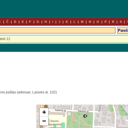
C
Č
D
E
F
G
H
I
J
K
L
M
N
O
P
R
S
atvė 12
inis paštas (adresas: Laisvės al. 102)
+
−