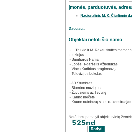
Įmonės, parduotuvės, adresa
Nacionalinis M. K. Čiurlionio d
Daugiau...
Objektai netoli šio namo
- L. Truikio ir M. Rakauskaitės memorial
muziejus
- Sugiharos Namai
- Lopšelis-darželis Ąžuoliukas
- Vinco Kudirkos progimnazija
- Televizijos bokštas
- AB Stumbras
- Stumbro muziejus
- Žuvusiems už Tėvynę
- Kauno mečetė
- Kauno autobusų stotis (rekonstruoja
Norėdami pamatyti objektų vietą žemėlap