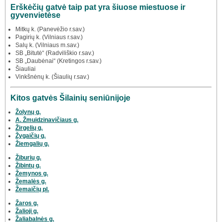
Erškėčių gatvė taip pat yra šiuose miestuose ir
gyvenvietėse
Mitkų k. (Panevėžio r.sav.)
Pagirių k. (Vilniaus r.sav.)
Salų k. (Vilniaus m.sav.)
SB „Bitutė“ (Radviliškio r.sav.)
SB „Daubėnai“ (Kretingos r.sav.)
Šiauliai
Vinkšnėnų k. (Šiaulių r.sav.)
Kitos gatvės Šilainių seniūnijoje
Žolynų g.
A. Žmuidzinavičiaus g.
Žirgelių g.
Žygaičių g.
Žiemgalių g.
Žiburių g.
Žibintų g.
Žemynos g.
Žemalės g.
Žemaičių pl.
Žaros g.
Žalioji g.
Žaliabalnės g.