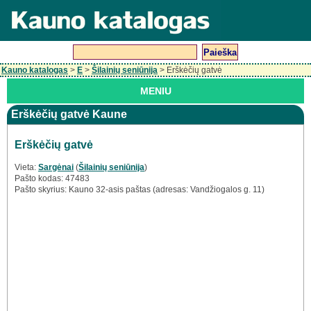
Kauno katalogas
>
E
>
Šilainių seniūnija
> Erškėčių gatvė
MENIU
Erškėčių gatvė Kaune
Erškėčių gatvė
Vieta:
Sargėnai
(
Šilainių seniūnija
)
Pašto kodas: 47483
Pašto skyrius: Kauno 32-asis paštas (adresas: Vandžiogalos g. 11)