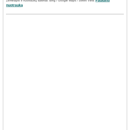
Padidinti
Žemėlapio ir nuotraukų šaltiniai: Bing / Google Maps / Street View.
nuotrauką