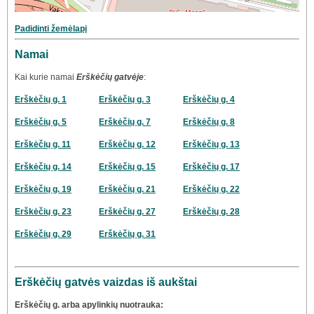
Padidinti žemėlapį
Namai
Kai kurie namai
Erškėčių gatvėje
:
Erškėčių g. 1
Erškėčių g. 3
Erškėčių g. 4
Erškėčių g. 5
Erškėčių g. 7
Erškėčių g. 8
Erškėčių g. 11
Erškėčių g. 12
Erškėčių g. 13
Erškėčių g. 14
Erškėčių g. 15
Erškėčių g. 17
Erškėčių g. 19
Erškėčių g. 21
Erškėčių g. 22
Erškėčių g. 23
Erškėčių g. 27
Erškėčių g. 28
Erškėčių g. 29
Erškėčių g. 31
Erškėčių gatvės vaizdas iš aukštai
Erškėčių g. arba apylinkių nuotrauka: