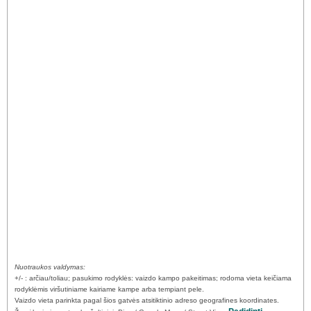
Nuotraukos valdymas:
+/- : arčiau/toliau; pasukimo rodyklės: vaizdo kampo pakeitimas; rodoma vieta keičiama
rodyklėmis viršutiniame kairiame kampe arba tempiant pele.
Vaizdo vieta parinkta pagal šios gatvės atsitiktinio adreso geografines koordinates.