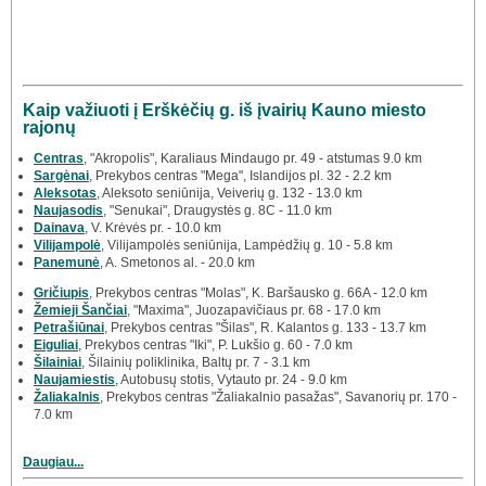
Kaip važiuoti į Erškėčių g. iš įvairių Kauno miesto
rajonų
Centras
, "Akropolis", Karaliaus Mindaugo pr. 49 - atstumas 9.0 km
Sargėnai
, Prekybos centras "Mega", Islandijos pl. 32 - 2.2 km
Aleksotas
, Aleksoto seniūnija, Veiverių g. 132 - 13.0 km
Naujasodis
, "Senukai", Draugystės g. 8C - 11.0 km
Dainava
, V. Krėvės pr. - 10.0 km
Vilijampolė
, Vilijampolės seniūnija, Lampėdžių g. 10 - 5.8 km
Panemunė
, A. Smetonos al. - 20.0 km
Gričiupis
, Prekybos centras "Molas", K. Baršausko g. 66A - 12.0 km
Žemieji Šančiai
, "Maxima", Juozapavičiaus pr. 68 - 17.0 km
Petrašiūnai
, Prekybos centras "Šilas", R. Kalantos g. 133 - 13.7 km
Eiguliai
, Prekybos centras "Iki", P. Lukšio g. 60 - 7.0 km
Šilainiai
, Šilainių poliklinika, Baltų pr. 7 - 3.1 km
Naujamiestis
, Autobusų stotis, Vytauto pr. 24 - 9.0 km
Žaliakalnis
, Prekybos centras "Žaliakalnio pasažas", Savanorių pr. 170 -
7.0 km
Daugiau...