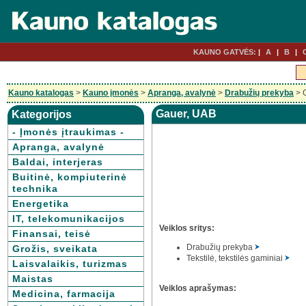
KAUNO GATVĖS:
A
B
Kauno katalogas
>
Kauno įmonės
>
Apranga, avalynė
>
Drabužių prekyba
> 
Gauer, UAB
Kategorijos
- Įmonės įtraukimas -
Apranga, avalynė
Baldai, interjeras
Buitinė, kompiuterinė
technika
Energetika
IT, telekomunikacijos
Veiklos sritys:
Finansai, teisė
Drabužių prekyba
Grožis, sveikata
Tekstilė, tekstilės gaminiai
Laisvalaikis, turizmas
Maistas
Veiklos aprašymas:
Medicina, farmacija