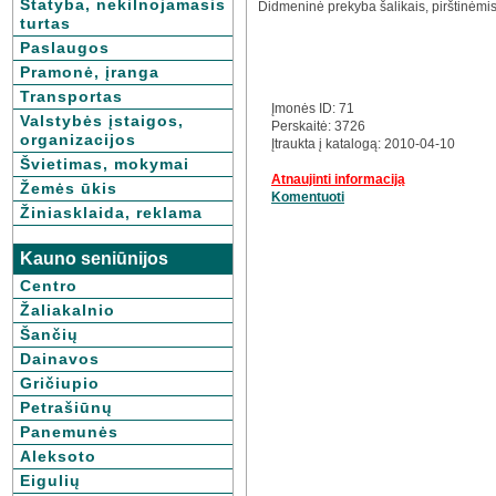
Statyba, nekilnojamasis
Didmeninė prekyba šalikais, pirštinėm
turtas
Paslaugos
Pramonė, įranga
Transportas
Įmonės ID: 71
Valstybės įstaigos,
Perskaitė: 3726
organizacijos
Įtraukta į katalogą: 2010-04-10
Švietimas, mokymai
Atnaujinti informaciją
Žemės ūkis
Komentuoti
Žiniasklaida, reklama
Kauno seniūnijos
Centro
Žaliakalnio
Šančių
Dainavos
Gričiupio
Petrašiūnų
Panemunės
Aleksoto
Eigulių