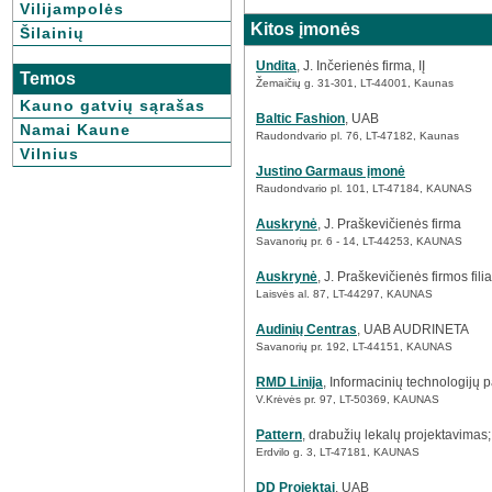
Vilijampolės
Kitos įmonės
Šilainių
Undita
, J. Inčerienės firma, IĮ
Temos
Žemaičių g. 31-301, LT-44001, Kaunas
Kauno gatvių sąrašas
Baltic Fashion
, UAB
Namai Kaune
Raudondvario pl. 76, LT-47182, Kaunas
Vilnius
Justino Garmaus įmonė
Raudondvario pl. 101, LT-47184, KAUNAS
Auskrynė
, J. Praškevičienės firma
Savanorių pr. 6 - 14, LT-44253, KAUNAS
Auskrynė
, J. Praškevičienės firmos fili
Laisvės al. 87, LT-44297, KAUNAS
Audinių Centras
, UAB AUDRINETA
Savanorių pr. 192, LT-44151, KAUNAS
RMD Linija
, Informacinių technologijų
V.Krėvės pr. 97, LT-50369, KAUNAS
Pattern
, drabužių lekalų projektavimas
Erdvilo g. 3, LT-47181, KAUNAS
DD Projektai
, UAB