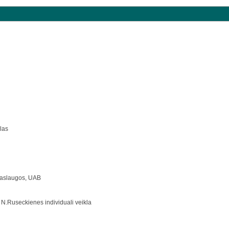
alas
 paslaugos, UAB
; N.Ruseckienes individuali veikla