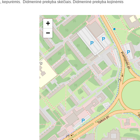
is, kepurėmis. Didmeninė prekyba skėčiais. Didmeninė prekyba kojinėmis
+
−