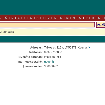
C
Č
D
E
F
G
H
I
J
K
L
M
N
O
P
R
S
Gauer, UAB
Adresas:
Taikos pr. 119a, LT-50471, Kaunas
Telefonas:
8 (37) 760888
El. pašto adresas:
info
@gauer.lt
Interneto svetainė:
gauer.lt
Įmonės kodas:
300088761