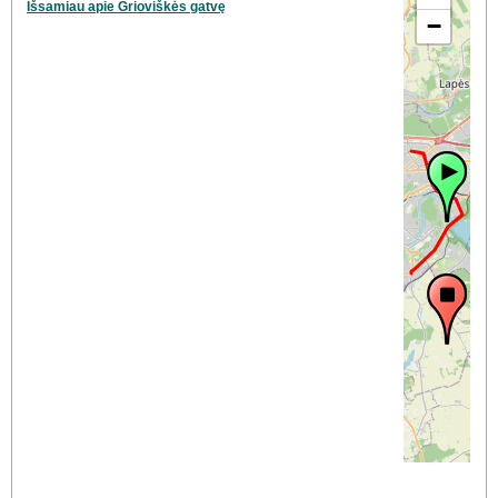
Išsamiau apie Grioviškės gatvę
−