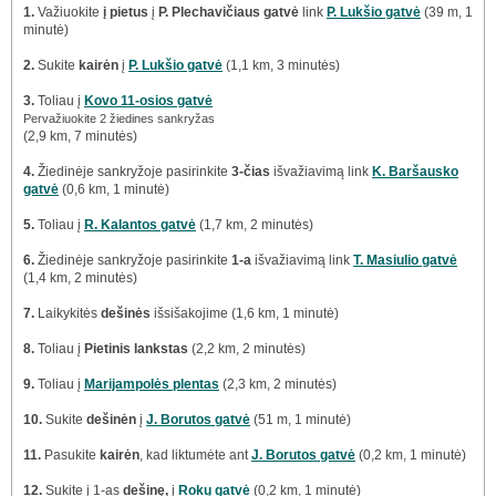
1.
Važiuokite
į pietus
į
P. Plechavičiaus gatvė
link
P. Lukšio gatvė
(39 m, 1
minutė)
2.
Sukite
kairėn
į
P. Lukšio gatvė
(1,1 km, 3 minutės)
3.
Toliau į
Kovo 11-osios gatvė
Pervažiuokite 2 žiedines sankryžas
(2,9 km, 7 minutės)
4.
Žiedinėje sankryžoje pasirinkite
3-čias
išvažiavimą link
K. Baršausko
gatvė
(0,6 km, 1 minutė)
5.
Toliau į
R. Kalantos gatvė
(1,7 km, 2 minutės)
6.
Žiedinėje sankryžoje pasirinkite
1-a
išvažiavimą link
T. Masiulio gatvė
(1,4 km, 2 minutės)
7.
Laikykitės
dešinės
išsišakojime (1,6 km, 1 minutė)
8.
Toliau į
Pietinis lankstas
(2,2 km, 2 minutės)
9.
Toliau į
Marijampolės plentas
(2,3 km, 2 minutės)
10.
Sukite
dešinėn
į
J. Borutos gatvė
(51 m, 1 minutė)
11.
Pasukite
kairėn
, kad liktumėte ant
J. Borutos gatvė
(0,2 km, 1 minutė)
12.
Sukite į 1-as
dešinę,
į
Rokų gatvė
(0,2 km, 1 minutė)