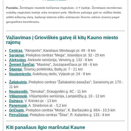
Pastaba.
Žemėlapio mastelis keičiamas mygtukais
-
ir
+
kairėje. Žemėlapis stumdomas
rodyklių mygtukais kairėje arba tempiant pele. Maršruto pabaiga gali ne visiškai tiksliai
atitikti ieškomą vietą, kadangi sistema ieško artimiausio žinomo adreso (namo) pagal
geografines koordinates.
Važiavimas į Grioviškės gatvę iš kitų Kauno miesto
rajonų
Centras
, "Akropolis", Karaliaus Mindaugo pr. 49 - 8 km
Sargėnai
, Prekybos centras "Mega", Islandijos pl. 32 - 25 km
Aleksotas
, Aleksoto seniūnija, Veiverių g. 132 - 8 km
Žemieji Šančiai
, "Maxima", Juozapavičiaus pr. 68 - 6 km
Šilainiai
, Šilainių poliklinika, Baltų pr. 7 - 21 km
Naujamiestis
, Autobusų stotis, Vytauto pr. 24 - 8 km
Žaliakalnis
, Prekybos centras "Žaliakalnio pasažas", Savanorių pr. 170 -
11 km
Naujasodis
, "Senukai", Draugystės g. 8C - 11 km
Vilijampolė
, Vilijampolės seniūnija, Lampėdžių g. 10 - 12 km
Dainava
, V. Krėvės pr. - 13 km
Panemunė
, A. Smetonos al. - 5,2 km
Gričiupis
, Prekybos centras "Molas", K. Baršausko g. 66A - 10,5 km
Petrašiūnai
, Prekybos centras "Šilas", R. Kalantos g. 133 - 8 km
Kiti panašaus ilgio maršrutai Kaune