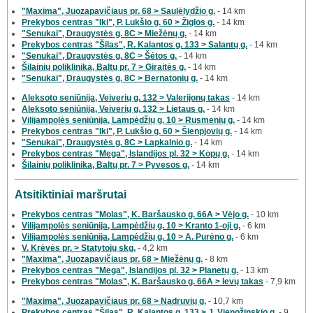
"Maxima", Juozapavičiaus pr. 68 > Saulėlydžio g.
- 14 km
Prekybos centras "Iki", P. Lukšio g. 60 > Žiglos g.
- 14 km
"Senukai", Draugystės g. 8C > Miežėnų g.
- 14 km
Prekybos centras "Šilas", R. Kalantos g. 133 > Salantų g.
- 14 km
"Senukai", Draugystės g. 8C > Šėtos g.
- 14 km
Šilainių poliklinika, Baltų pr. 7 > Giraitės g.
- 14 km
"Senukai", Draugystės g. 8C > Bernatonių g.
- 14 km
Aleksoto seniūnija, Veiverių g. 132 > Valerijonų takas
- 14 km
Aleksoto seniūnija, Veiverių g. 132 > Lietaus g.
- 14 km
Vilijampolės seniūnija, Lampėdžių g. 10 > Rusmenių g.
- 14 km
Prekybos centras "Iki", P. Lukšio g. 60 > Šienpjovių g.
- 14 km
"Senukai", Draugystės g. 8C > Lapkalnio g.
- 14 km
Prekybos centras "Mega", Islandijos pl. 32 > Kopų g.
- 14 km
Šilainių poliklinika, Baltų pr. 7 > Pyvesos g.
- 14 km
Atsitiktiniai maršrutai
Prekybos centras "Molas", K. Baršausko g. 66A > Vėjo g.
- 10 km
Vilijampolės seniūnija, Lampėdžių g. 10 > Kranto 1-oji g.
- 6 km
Vilijampolės seniūnija, Lampėdžių g. 10 > A. Purėno g.
- 6 km
V. Krėvės pr. > Statytojų skg.
- 4,2 km
"Maxima", Juozapavičiaus pr. 68 > Miežėnų g.
- 8 km
Prekybos centras "Mega", Islandijos pl. 32 > Planetų g.
- 13 km
Prekybos centras "Molas", K. Baršausko g. 66A > Ievų takas
- 7,9 km
"Maxima", Juozapavičiaus pr. 68 > Nadruvių g.
- 10,7 km
Prekybos centras "Šilas", R. Kalantos g. 133 > J. Vienožinskio g.
- 9