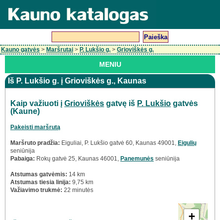
Kauno gatvės
>
Maršrutai
>
P. Lukšio g.
>
Grioviškės g.
MENIU
Iš P. Lukšio g. į Grioviškės g., Kaunas
Kaip važiuoti į
Grioviškės
gatvę iš
P. Lukšio
gatvės
(Kaune)
Pakeisti maršrutą
Maršruto pradžia:
Eiguliai, P. Lukšio gatvė 60, Kaunas 49001,
Eigulių
seniūnija
Pabaiga:
Rokų gatvė 25, Kaunas 46001,
Panemunės
seniūnija
Atstumas gatvėmis:
14 km
Atstumas tiesia linija:
9,75 km
Važiavimo trukmė:
22 minutės
+