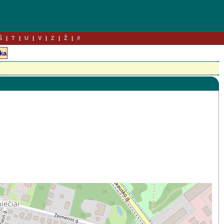
Š
T
U
V
Z
Ž
#