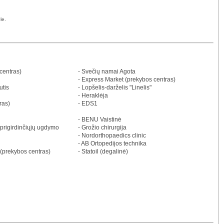
le.
centras)
- Svečių namai Agota
- Express Market (prekybos centras)
utis
- Lopšelis-darželis "Linelis"
- Heraklėja
ras)
- EDS1
- BENU Vaistinė
eprigirdinčiųjų ugdymo
- Grožio chirurgija
- Nordorthopaedics clinic
- AB Ortopedijos technika
(prekybos centras)
- Statoil (degalinė)