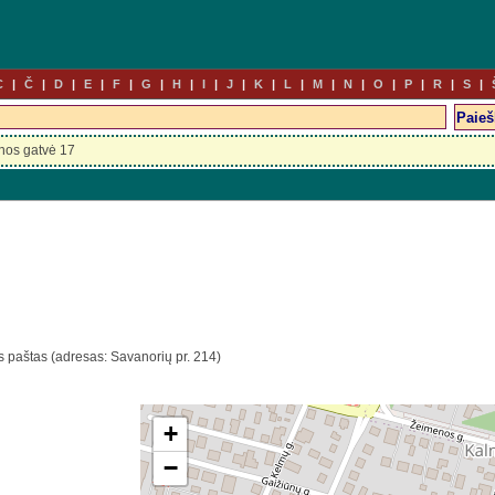
C
Č
D
E
F
G
H
I
J
K
L
M
N
O
P
R
S
inos gatvė 17
s paštas (adresas: Savanorių pr. 214)
+
−