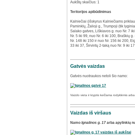
Aukštų skaičius: 1
Teritorijos apibūdinimas
Kalniečiai (išskyrus Kalniečiams priklau
Paminklų, Žalioji g., Trumpoji (tik lygin
Salako gatves, Liškiavos g. nuo Nr. 7 iki
Nr. 5 iki 99, nuo Nr. 6 iki 100, Braškių g
Nr. 148 iki 150 ir nuo Nr. 156 iki 200, Ei
33 iki 37, Širvintų 2-taką nuo Nr. 9 iki 17
Gatvės vaizdas
Gatvės nuotraukos netoli šio namo:
Vaizdo vieta ir kryptis keičiama rodyklėmis arb
Vaizdas iš viršaus
Namo
Ignalinos g. 17
arba apylinkių n