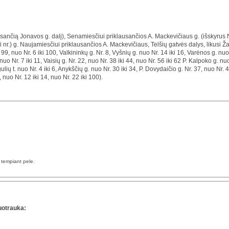
sančią Jonavos g. dalį), Senamiesčiui priklausančios A. Mackevičiaus g. (išskyrus Nr.8
iai nr.) g. Naujamiesčiui priklausančios A. Mackevičiaus, Telšių gatvės dalys, likusi 
 99, nuo Nr. 6 iki 100, Valkininkų g. Nr. 8, Vyšnių g. nuo Nr. 14 iki 16, Varėnos g. nuo
. nuo Nr. 7 iki 11, Vaisių g. Nr. 22, nuo Nr. 38 iki 44, nuo Nr. 56 iki 62 P. Kalpoko g. 
gulių t. nuo Nr. 4 iki 6, Anykščių g. nuo Nr. 30 iki 34, P. Dovydaičio g. Nr. 37, nuo Nr. 
, nuo Nr. 12 iki 14, nuo Nr. 22 iki 100).
a tempiant pele.
uotrauka: