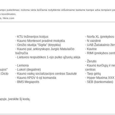
 kampo pakeitimas; rodoma vieta keičiama rodyklėmis viršutiniame kairiame kampe arba tempiant pe
s koordinates.
ps, Here.com
- KTU Inžinerijos licėjus
- Norfa XL (prekybos 
- Kauno Montesori pradinė mokykla
- N vaistinė
- Grožio studija "Sigita" (kirpykla)
- UAB Žaliakalnio žėr
- Kauno pal. arkivyskupo Jurgio Matulaičio
- Kavine
bažnyčia
- RIMI (prekybos cent
- Lietuvos respublikos 1-ojo pulko ąžuolų alėja
- Žėrutis
- Lemona
- Kauno kurčiųjų ir n
ujos"
- Lukoil (degalinė)
centras
 Dicto
- Kauno vaikų socializacijos centras Saulutė
- Tarp gėlių
- Kauno APGV 4-oji komanda
- Hyper Maxima XXX 
- BMS Megapolis
- SEB (bankomatas)
yje, įveskite šį kodą.