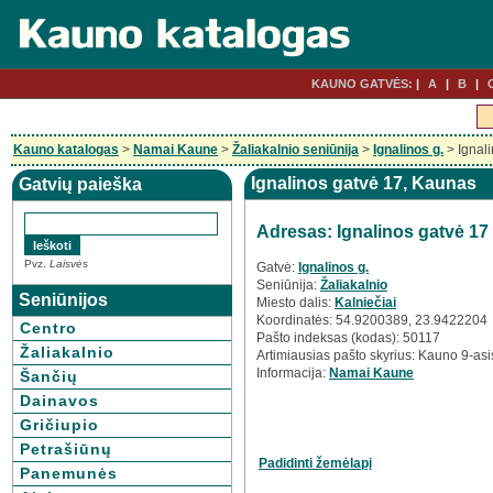
KAUNO GATVĖS:
A
B
Kauno katalogas
>
Namai Kaune
>
Žaliakalnio seniūnija
>
Ignalinos g.
> Ignal
Ignalinos gatvė 17, Kaunas
Gatvių paieška
Adresas: Ignalinos gatvė 17
Pvz.
Laisvės
Gatvė:
Ignalinos g.
Seniūnija:
Žaliakalnio
Seniūnijos
Miesto dalis:
Kalniečiai
Koordinatės: 54.9200389, 23.9422204
Centro
Pašto indeksas (kodas): 50117
Žaliakalnio
Artimiausias pašto skyrius: Kauno 9-asi
Informacija:
Namai Kaune
Šančių
Dainavos
Gričiupio
Petrašiūnų
Padidinti žemėlapį
Panemunės