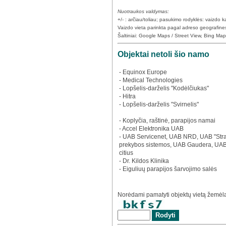
Nuotraukos valdymas:
+/- : arčiau/toliau; pasukimo rodyklės: vaizdo
Vaizdo vieta parinkta pagal adreso geografine
Šaltiniai: Google Maps / Street View, Bing Ma
Objektai netoli šio namo
- Equinox Europe
- Medical Technologies
- Lopšelis-darželis "Kodėlčiukas"
- Hitra
- Lopšelis-darželis "Svirnelis"
- Koplyčia, raštinė, parapijos namai
- Accel Elektronika UAB
- UAB Servicenet, UAB NRD, UAB "Stra
prekybos sistemos, UAB Gaudera, UAB
citius
- Dr. Kildos Klinika
- Eiguliuų parapijos šarvojimo salės
Norėdami pamatyti objektų vietą žemėlap