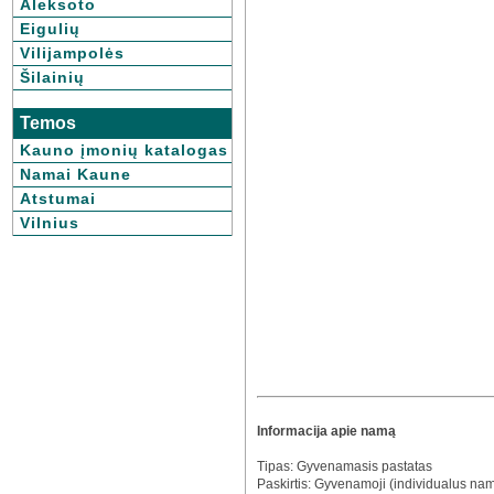
Aleksoto
Eigulių
Vilijampolės
Šilainių
Temos
Kauno įmonių katalogas
Namai Kaune
Atstumai
Vilnius
Informacija apie namą
Tipas: Gyvenamasis pastatas
Paskirtis: Gyvenamoji (individualus na