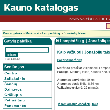
KAUNO GATVĖS:
A
B
Kauno gatvės
>
Maršrutai
>
Lampėdžių g.
>
Jonažolių takas
Iš Lampėdžių g. į Jonažolių 
Gatvių paieška
Kaip važiuoti į
Jonažolių
tak
Pvz.
Laisvės
Pakeisti maršrutą
Seniūnijos
Maršruto pradžia:
Vilijampolė, Lampėd
Pabaiga:
Mairūnų takas, Kaunas 5200
Centro
Žaliakalnio
Atstumas gatvėmis:
10 km
Šančių
Atstumas tiesia linija:
8,36 km
Važiavimo trukmė:
22 minutės
Dainavos
Gričiupio
Petrašiūnų
Išsamiau apie Jonažolių taką
Panemunės