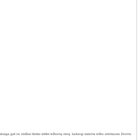
ga gali ne visiškai tiksliai atitikti ieškomą vietą, kadangi sistema ieško artimiausio žinomo