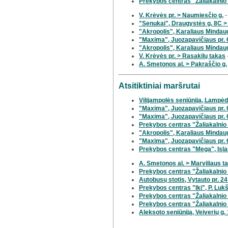
Prekybos centras "Žaliakalnio 
V. Krėvės pr. > Naumiesčio g.
-
"Senukai", Draugystės g. 8C >
"Akropolis", Karaliaus Mindaug
"Maxima", Juozapavičiaus pr. 6
"Akropolis", Karaliaus Mindau
V. Krėvės pr. > Rasakilų takas
A. Smetonos al. > Pakraščio g.
Atsitiktiniai maršrutai
Vilijampolės seniūnija, Lampėdž
"Maxima", Juozapavičiaus pr. 6
"Maxima", Juozapavičiaus pr. 6
Prekybos centras "Žaliakalnio
"Akropolis", Karaliaus Mindaug
"Maxima", Juozapavičiaus pr. 6
Prekybos centras "Mega", Islan
A. Smetonos al. > Marviliaus t
Prekybos centras "Žaliakalnio 
Autobusų stotis, Vytauto pr. 2
Prekybos centras "Iki", P. Lukši
Prekybos centras "Žaliakalnio 
Prekybos centras "Žaliakalnio 
Aleksoto seniūnija, Veiverių g.