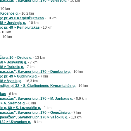
pasažas", Savanorių pr. 170 > Veiviržo g.
- 10 km
 10 km
 Krosnos g.
- 10,2 km
o pr. 49 > Katpėdžių takas
- 10 km
8 > Jotvingių g.
- 10 km
go pr. 49 > Pempių takas
- 10 km
- 10 km
- 10 km
ių g. 10 > Drujos g.
- 13 km
8 > Josvainių g.
- 7 km
8 > Trakelių g.
- 7 km
 pasažas", Savanorių pr. 170 > Dumburio g.
- 10 km
o pr. 49 > Gudininkų g.
- 7 km
8 > Vytelių g.
- 16,3 km
dijos pl. 32 > S. Čiurlionienės-Kymantaitės g.
- 16 km
akas
- 6 km
pasažas", Savanorių pr. 170 > M. Jankaus g.
- 0,9 km
4 > A. Škėmos g.
- 6 km
o g. 60 > S. Lozoraičio g.
- 1 km
pasažas", Savanorių pr. 170 > Gegužinių g.
- 7 km
pasažas", Savanorių pr. 170 > Vašoklių g.
- 1,3 km
 132 > Užtvankos g.
- 8 km