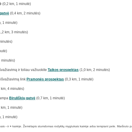
ė
(0,2 km, 1 minutė)
 gatvė
(0,4 km, 2 minutės)
, 1 minutė)
1,2 km, 3 minutės)
minutės)
nutė)
5 minutės)
švažiavimą ir toliau važiuokite
Taikos prospektas
(1,0 km, 2 minutės)
išvažiavimą link
Pramonės prospektas
(0,3 km, 1 minutė)
 km, 4 minutės)
tampa
Biruliškių gatvė
(0,7 km, 1 minutė)
 km, 1 minutė)
, 1 minutė)
kais
-
ir
+
kairėje. Žemėlapis stumdomas rodyklių mygtukais kairėje arba tempiant pele. Maršruto pabai