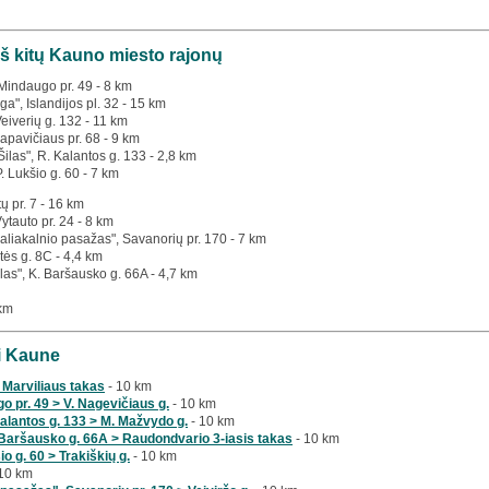
iš kitų Kauno miesto rajonų
 Mindaugo pr. 49 - 8 km
a", Islandijos pl. 32 - 15 km
Veiverių g. 132 - 11 km
apavičiaus pr. 68 - 9 km
Šilas", R. Kalantos g. 133 - 2,8 km
P. Lukšio g. 60 - 7 km
tų pr. 7 - 16 km
Vytauto pr. 24 - 8 km
aliakalnio pasažas", Savanorių pr. 170 - 7 km
tės g. 8C - 4,4 km
las", K. Baršausko g. 66A - 4,7 km
 km
ai Kaune
 > Marviliaus takas
- 10 km
o pr. 49 > V. Nagevičiaus g.
- 10 km
alantos g. 133 > M. Mažvydo g.
- 10 km
Baršausko g. 66A > Raudondvario 3-iasis takas
- 10 km
o g. 60 > Trakiškių g.
- 10 km
10 km