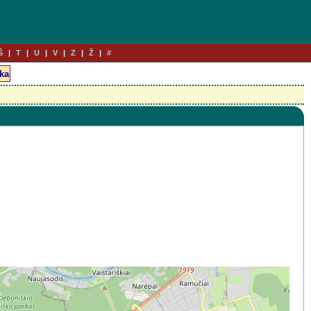
Š
T
U
V
Z
Ž
#