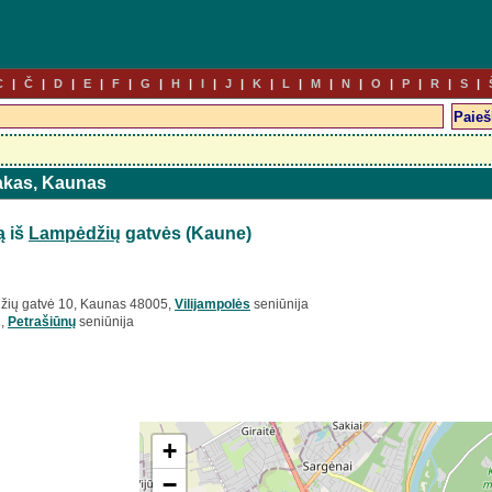
C
Č
D
E
F
G
H
I
J
K
L
M
N
O
P
R
S
takas, Kaunas
ą iš
Lampėdžių
gatvės (Kaune)
žių gatvė 10, Kaunas 48005,
Vilijampolės
seniūnija
1,
Petrašiūnų
seniūnija
+
−