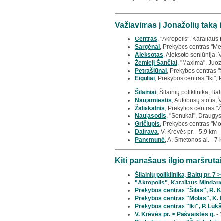
Važiavimas į Jonažolių taką 
Centras
, "Akropolis", Karaliaus
Sargėnai
, Prekybos centras "Meg
Aleksotas
, Aleksoto seniūnija, 
Žemieji Šančiai
, "Maxima", Juoz
Petrašiūnai
, Prekybos centras "
Eiguliai
, Prekybos centras "Iki", 
Šilainiai
, Šilainių poliklinika, Bal
Naujamiestis
, Autobusų stotis, 
Žaliakalnis
, Prekybos centras "Ž
Naujasodis
, "Senukai", Draugys
Gričiupis
, Prekybos centras "Mo
Dainava
, V. Krėvės pr. - 5,9 km
Panemunė
, A. Smetonos al. - 7
Kiti panašaus ilgio maršrut
Šilainių poliklinika, Baltų pr. 7
"Akropolis", Karaliaus Mindaug
Prekybos centras "Šilas", R. K
Prekybos centras "Molas", K. 
Prekybos centras "Iki", P. Lukši
V. Krėvės pr. > Pašvaistės g.
- 