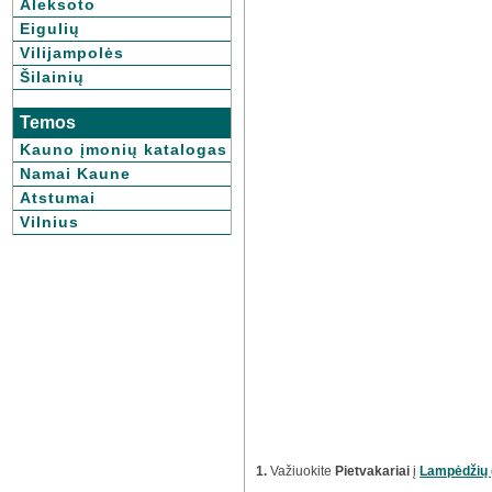
Aleksoto
Eigulių
Vilijampolės
Šilainių
Temos
Kauno įmonių katalogas
Namai Kaune
Atstumai
Vilnius
1.
Važiuokite
Pietvakariai
į
Lampėdžių 