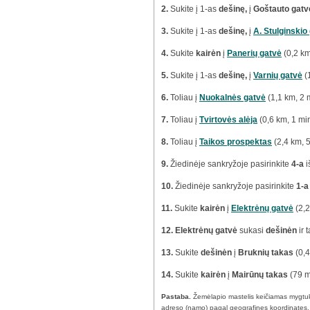
2.
Sukite į 1-as
dešinę,
į
Goštauto gatv
3.
Sukite į 1-as
dešinę,
į
A. Stulginskio
4.
Sukite
kairėn
į
Panerių gatvė
(0,2 km
5.
Sukite į 1-as
dešinę,
į
Varnių gatvė
(
6.
Toliau į
Nuokalnės gatvė
(1,1 km, 2 
7.
Toliau į
Tvirtovės alėja
(0,6 km, 1 mi
8.
Toliau į
Taikos prospektas
(2,4 km, 
9.
Žiedinėje sankryžoje pasirinkite
4-a
i
10.
Žiedinėje sankryžoje pasirinkite
1-a
11.
Sukite
kairėn
į
Elektrėnų gatvė
(2,2
12.
Elektrėnų gatvė
sukasi
dešinėn
ir 
13.
Sukite
dešinėn
į
Bruknių takas
(0,4
14.
Sukite
kairėn
į
Mairūnų takas
(79 m
Pastaba.
Žemėlapio mastelis keičiamas mygtu
adreso (namo) pagal geografines koordinates.