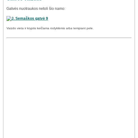
Gatvės nuotraukos netoli šio namo:
Vaizdo vieta ir kryptis keičiama rodyklėmis arba tempiant pele.