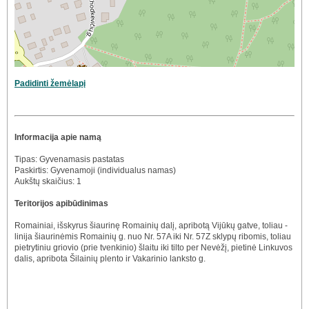
Padidinti žemėlapį
Informacija apie namą
Tipas: Gyvenamasis pastatas
Paskirtis: Gyvenamoji (individualus namas)
Aukštų skaičius: 1
Teritorijos apibūdinimas
Romainiai, išskyrus šiaurinę Romainių dalį, apribotą Vijūkų gatve, toliau -
linija šiaurinėmis Romainių g. nuo Nr. 57A iki Nr. 57Z sklypų ribomis, toliau
pietrytiniu griovio (prie tvenkinio) šlaitu iki tilto per Nevėžį, pietinė Linkuvos
dalis, apribota Šilainių plento ir Vakarinio lanksto g.