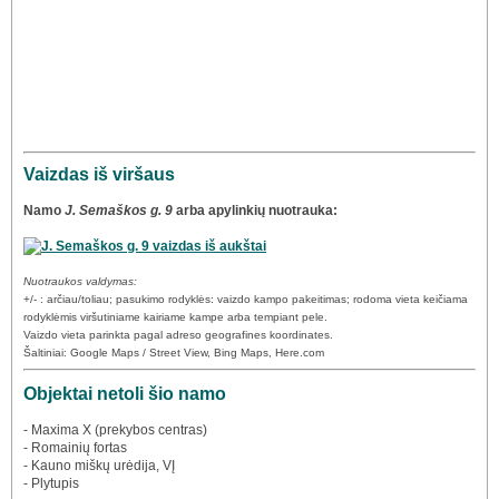
Vaizdas iš viršaus
Namo
J. Semaškos g. 9
arba apylinkių nuotrauka:
Nuotraukos valdymas:
+/- : arčiau/toliau; pasukimo rodyklės: vaizdo kampo pakeitimas; rodoma vieta keičiama
rodyklėmis viršutiniame kairiame kampe arba tempiant pele.
Vaizdo vieta parinkta pagal adreso geografines koordinates.
Šaltiniai: Google Maps / Street View, Bing Maps, Here.com
Objektai netoli šio namo
- Maxima X (prekybos centras)
- Romainių fortas
- Kauno miškų urėdija, VĮ
- Plytupis