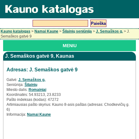
Kauno katalogas
>
Namai Kaune
>
Šilainių seniūnija
>
J. Semaškos g.
> J.
Semaškos gatvė 9
MENIU
J. Semaškos gatvė 9, Kaunas
Adresas: J. Semaškos gatvė 9
Gatvė:
J. Semaškos g.
Seniūnija:
Šilainių
Miesto dalis:
Romainiai
Koordinatės: 54.93213, 23.8233
Pašto indeksas (kodas): 47272
Artimiausias pašto skyrius: Kauno 8-asis paštas (adresas: Chodkevičių g.
6)
Informacija:
Namai Kaune