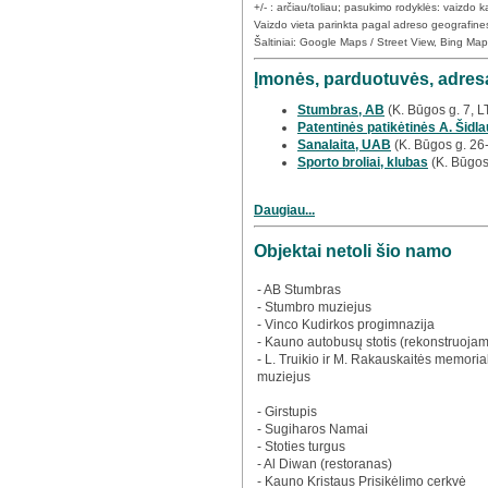
+/- : arčiau/toliau; pasukimo rodyklės: vaizdo
Vaizdo vieta parinkta pagal adreso geografine
Šaltiniai: Google Maps / Street View, Bing Ma
Įmonės, parduotuvės, adresa
Stumbras, AB
(K. Būgos g. 7, 
Patentinės patikėtinės A. Šidla
Sanalaita, UAB
(K. Būgos g. 26
Sporto broliai, klubas
(K. Būgos
Daugiau...
Objektai netoli šio namo
- AB Stumbras
- Stumbro muziejus
- Vinco Kudirkos progimnazija
- Kauno autobusų stotis (rekonstruoja
- L. Truikio ir M. Rakauskaitės memorial
muziejus
- Girstupis
- Sugiharos Namai
- Stoties turgus
- Al Diwan (restoranas)
- Kauno Kristaus Prisikėlimo cerkvė