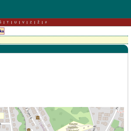
Š
T
U
V
Z
Ž
#