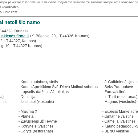
 kampo pakeitimas; rodoma vieta keičiama rodyklėmis viršutiniame kairiame kampe arba tempiant pe
s koordinates.
ps, Here.com
i netoli šio namo
LT-44328 Kaunas)
uskienės firma, IĮ
(K. Būgos g. 29, LT-44326, Kaunas)
-2, LT-44327, Kaunas)
 g. 10, LT-44327 Kaunas)
- Kauno autobusų stotis
- J. Gulbinienės įmo
- Kauno Apreiškimo Švč. Dievo Motinai soboras
- Seks Parduotuvė
- Lopšelis-darželis Ąžuoliukas
- Eurovaistinė
ma)
- Denticija
- In Tilsit (restoranas)
inis
- Ibis hotel (viešbutis)
- Magnus (viešbutis)
- Maxima X
- Express Market (pr
- Planeta
- Gintarinė vaistinė
- Žuvusiems už Tėvynę
- Camelia (vaistinė)
- Kotrynėlė (vaistinė)
- Kauno pedagogų kva
- Ogrytė (restoranas)
- BENU Vaistinė