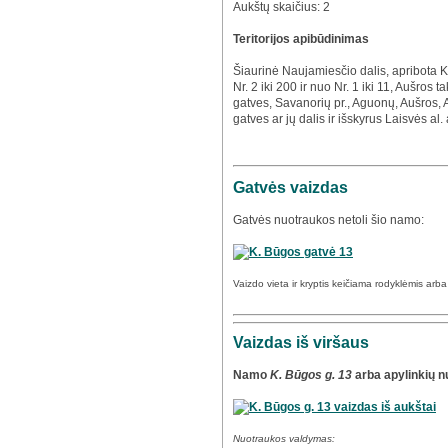
Aukštų skaičius: 2
Teritorijos apibūdinimas
Šiaurinė Naujamiesčio dalis, apribota 
Nr. 2 iki 200 ir nuo Nr. 1 iki 11, Aušros 
gatves, Savanorių pr., Aguonų, Aušros, A.
gatves ar jų dalis ir išskyrus Laisvės al.
Gatvės vaizdas
Gatvės nuotraukos netoli šio namo:
Vaizdo vieta ir kryptis keičiama rodyklėmis arb
Vaizdas iš viršaus
Namo
K. Būgos g. 13
arba apylinkių n
Nuotraukos valdymas: