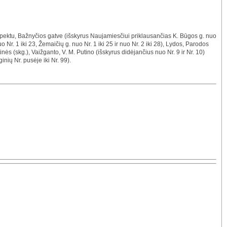
pektu, Bažnyčios gatve (išskyrus Naujamiesčiui priklausančias K. Būgos g. nuo
nuo Nr. 1 iki 23, Žemaičių g. nuo Nr. 1 iki 25 ir nuo Nr. 2 iki 28), Lydos, Parodos
nės (skg.), Vaižganto, V. M. Putino (išskyrus didėjančius nuo Nr. 9 ir Nr. 10)
inių Nr. pusėje iki Nr. 99).