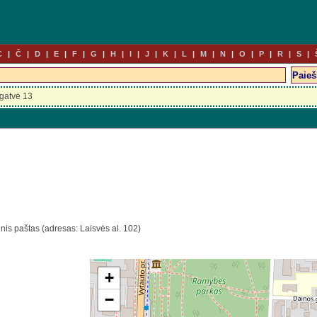
C
Č
D
E
F
G
H
I
J
K
L
M
N
O
P
R
S
gatvė 13
inis paštas (adresas: Laisvės al. 102)
+
−