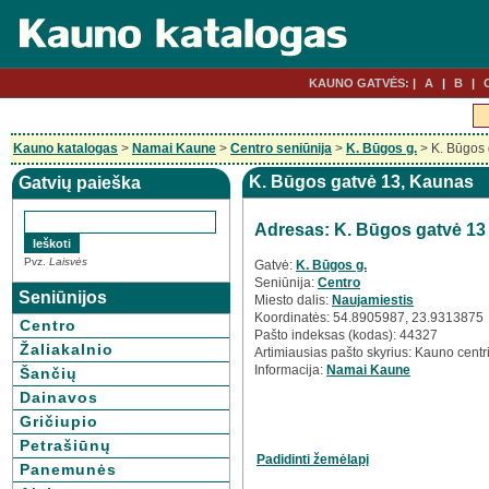
KAUNO GATVĖS:
A
B
Kauno katalogas
>
Namai Kaune
>
Centro seniūnija
>
K. Būgos g.
> K. Būgos 
K. Būgos gatvė 13, Kaunas
Gatvių paieška
Adresas: K. Būgos gatvė 13
Pvz.
Laisvės
Gatvė:
K. Būgos g.
Seniūnija:
Centro
Seniūnijos
Miesto dalis:
Naujamiestis
Koordinatės: 54.8905987, 23.9313875
Centro
Pašto indeksas (kodas): 44327
Žaliakalnio
Artimiausias pašto skyrius: Kauno centr
Informacija:
Namai Kaune
Šančių
Dainavos
Gričiupio
Petrašiūnų
Padidinti žemėlapį
Panemunės