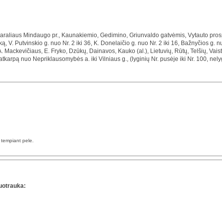
Karaliaus Mindaugo pr., Kaunakiemio, Gedimino, Griunvaldo gatvėmis, Vytauto pros
taką, V. Putvinskio g. nuo Nr. 2 iki 36, K. Donelaičio g. nuo Nr. 2 iki 16, Bažnyčios g. 
 Mackevičiaus, E. Fryko, Dzūkų, Dainavos, Kauko (al.), Lietuvių, Rūtų, Telšių, Vaisti
 atkarpą nuo Nepriklausomybės a. iki Vilniaus g., (lyginių Nr. pusėje iki Nr. 100, nelyg
a tempiant pele.
uotrauka: