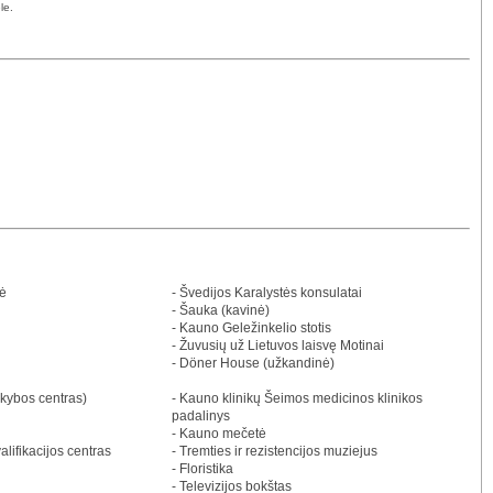
le.
nė
- Švedijos Karalystės konsulatai
- Šauka (kavinė)
- Kauno Geležinkelio stotis
- Žuvusių už Lietuvos laisvę Motinai
- Döner House (užkandinė)
ekybos centras)
- Kauno klinikų Šeimos medicinos klinikos
padalinys
- Kauno mečetė
lifikacijos centras
- Tremties ir rezistencijos muziejus
- Floristika
- Televizijos bokštas