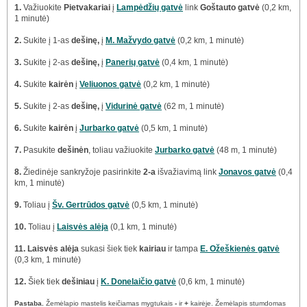
1.
Važiuokite
Pietvakariai
į
Lampėdžių gatvė
link
Goštauto gatvė
(0,2 km,
1 minutė)
2.
Sukite į 1-as
dešinę,
į
M. Mažvydo gatvė
(0,2 km, 1 minutė)
3.
Sukite į 2-as
dešinę,
į
Panerių gatvė
(0,4 km, 1 minutė)
4.
Sukite
kairėn
į
Veliuonos gatvė
(0,2 km, 1 minutė)
5.
Sukite į 2-as
dešinę,
į
Vidurinė gatvė
(62 m, 1 minutė)
6.
Sukite
kairėn
į
Jurbarko gatvė
(0,5 km, 1 minutė)
7.
Pasukite
dešinėn
, toliau važiuokite
Jurbarko gatvė
(48 m, 1 minutė)
8.
Žiedinėje sankryžoje pasirinkite
2-a
išvažiavimą link
Jonavos gatvė
(0,4
km, 1 minutė)
9.
Toliau į
Šv. Gertrūdos gatvė
(0,5 km, 1 minutė)
10.
Toliau į
Laisvės alėja
(0,1 km, 1 minutė)
11.
Laisvės alėja
sukasi šiek tiek
kairiau
ir tampa
E. Ožeškienės gatvė
(0,3 km, 1 minutė)
12.
Šiek tiek
dešiniau
į
K. Donelaičio gatvė
(0,6 km, 1 minutė)
Pastaba.
Žemėlapio mastelis keičiamas mygtukais
-
ir
+
kairėje. Žemėlapis stumdomas