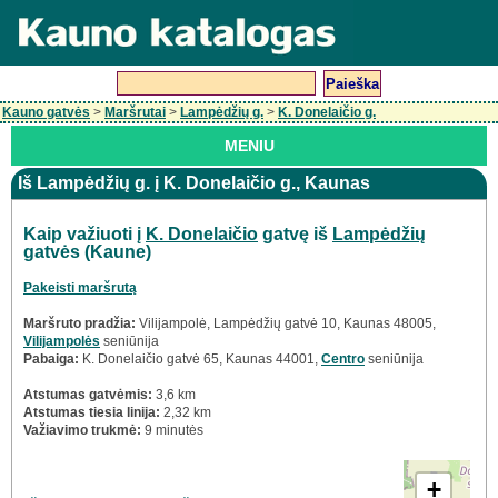
Kauno gatvės
>
Maršrutai
>
Lampėdžių g.
>
K. Donelaičio g.
MENIU
Iš Lampėdžių g. į K. Donelaičio g., Kaunas
Kaip važiuoti į
K. Donelaičio
gatvę iš
Lampėdžių
gatvės (Kaune)
Pakeisti maršrutą
Maršruto pradžia:
Vilijampolė, Lampėdžių gatvė 10, Kaunas 48005,
Vilijampolės
seniūnija
Pabaiga:
K. Donelaičio gatvė 65, Kaunas 44001,
Centro
seniūnija
Atstumas gatvėmis:
3,6 km
Atstumas tiesia linija:
2,32 km
Važiavimo trukmė:
9 minutės
+