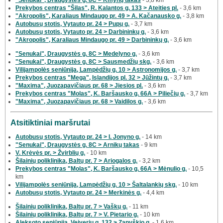
Prekybos centras "Šilas", R. Kalantos g. 133 > Ateities pl.
- 3,6 km
"Akropolis", Karaliaus Mindaugo pr. 49 > A. Kačanausko g.
- 3,8 km
Autobusų stotis, Vytauto pr. 24 > Pupų g.
- 3,7 km
Autobusų stotis, Vytauto pr. 24 > Darbininkų g.
- 3,6 km
"Akropolis", Karaliaus Mindaugo pr. 49 > Darbininkų g.
- 3,6 km
"Senukai", Draugystės g. 8C > Medelyno g.
- 3,6 km
"Senukai", Draugystės g. 8C > Sausmedžių skg.
- 3,6 km
Vilijampolės seniūnija, Lampėdžių g. 10 > Astronomijos g.
- 3,7 km
Prekybos centras "Mega", Islandijos pl. 32 > Jūžintų g.
- 3,7 km
"Maxima", Juozapavičiaus pr. 68 > Jiesios pl.
- 3,6 km
Prekybos centras "Molas", K. Baršausko g. 66A > Piliečių g.
- 3,7 km
"Maxima", Juozapavičiaus pr. 68 > Vaidilos g.
- 3,6 km
Atsitiktiniai maršrutai
Autobusų stotis, Vytauto pr. 24 > I. Jonyno g.
- 14 km
"Senukai", Draugystės g. 8C > Arnikų takas
- 9 km
V. Krėvės pr. > Žvirblių g.
- 10 km
Šilainių poliklinika, Baltų pr. 7 > Ariogalos g.
- 3,2 km
Prekybos centras "Molas", K. Baršausko g. 66A > Mėnulio g.
- 10,5
km
Vilijampolės seniūnija, Lampėdžių g. 10 > Šaltalankių skg.
- 10 km
Autobusų stotis, Vytauto pr. 24 > Merkinės g.
- 4,4 km
Šilainių poliklinika, Baltų pr. 7 > Vaškų g.
- 11 km
Šilainių poliklinika, Baltų pr. 7 > V. Pietario g.
- 10 km
Aleksoto seniūnija, Veiverių g. 132 > Zapyškio g.
- 1,6 km