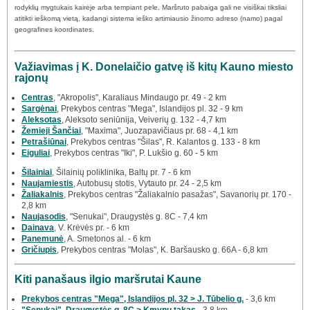
rodyklių mygtukais kairėje arba tempiant pele. Maršruto pabaiga gali ne visiškai tiksliai
atitikti ieškomą vietą, kadangi sistema ieško artimiausio žinomo adreso (namo) pagal
geografines koordinates.
Važiavimas į K. Donelaičio gatvę iš kitų Kauno miesto
rajonų
Centras
, "Akropolis", Karaliaus Mindaugo pr. 49 - 2 km
Sargėnai
, Prekybos centras "Mega", Islandijos pl. 32 - 9 km
Aleksotas
, Aleksoto seniūnija, Veiverių g. 132 - 4,7 km
Žemieji Šančiai
, "Maxima", Juozapavičiaus pr. 68 - 4,1 km
Petrašiūnai
, Prekybos centras "Šilas", R. Kalantos g. 133 - 8 km
Eiguliai
, Prekybos centras "Iki", P. Lukšio g. 60 - 5 km
Šilainiai
, Šilainių poliklinika, Baltų pr. 7 - 6 km
Naujamiestis
, Autobusų stotis, Vytauto pr. 24 - 2,5 km
Žaliakalnis
, Prekybos centras "Žaliakalnio pasažas", Savanorių pr. 170 -
2,8 km
Naujasodis
, "Senukai", Draugystės g. 8C - 7,4 km
Dainava
, V. Krėvės pr. - 6 km
Panemunė
, A. Smetonos al. - 6 km
Gričiupis
, Prekybos centras "Molas", K. Baršausko g. 66A - 6,8 km
Kiti panašaus ilgio maršrutai Kaune
Prekybos centras "Mega", Islandijos pl. 32 > J. Tūbelio g.
- 3,6 km
"Senukai", Draugystės g. 8C > Kmynų takas
- 3,8 km