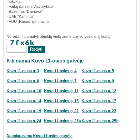
mokykla
- Vaikų darželis Vaivorykštė
- Baseinas "Dainava"
- UAB "Kaminta"
- VDU „Rasos“ gimnazija
Norėdami pamatyti objektų vietą žemėlapyje, įveskite šį kodą.
Kiti namai Kovo 11-osios gatvėje
Kovo 11-osios g. 3
Kovo 11-osios g. 4
Kovo 11-osios g. 5
Kovo 11-osios g. 6
Kovo 11-osios g. 7
Kovo 11-osios g. 9
Kovo 11-osios g. 10
Kovo 11-osios g. 11
Kovo 11-osios g. 12
Kovo 11-osios g. 14
Kovo 11-osios g. 15
Kovo 11-osios g. 17
Kovo 11-osios g. 19
Kovo 11-osios g. 21
Kovo 11-osios g. 23
Kovo 11-osios g. 24
Kovo 11-osios g. 25a
Kovo 11-osios g. 25b
Daugiau namų Kovo 11-osios gatvėje