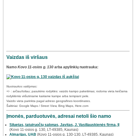
Vaizdas iš viršaus
Namo
Kovo 11-osios g. 130
arba apylinkių nuotrauka:
Nuotraukos valdymas:
+/- : arčiau/toliau; pasukimo rodyklės: vaizdo kampo pakeitimas; rodoma vieta keičiama
rodyklėmis viršutiniame kairiame kampe arba tempiant pele.
Vaizdo vieta parinkta pagal adreso geografines koordinates.
Šaltiniai: Google Maps / Street View, Bing Maps, Here.com
Įmonės, parduotuvės, adresai netoli šio namo
Siluetas, tatuiruočių salonas, Javitas, J. Vasiliauskienės firma, IĮ
(Kovo 11-osios g. 130, LT-49385, Kaunas)
Almarijas, UAB
(Kovo 11-osios g. 130-130, LT-49385, Kaunas)