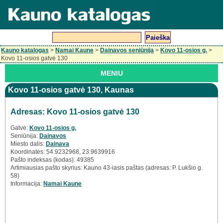
Kauno katalogas
>
Namai Kaune
>
Dainavos seniūnija
>
Kovo 11-osios g.
>
Kovo 11-osios gatvė 130
MENIU
Kovo 11-osios gatvė 130, Kaunas
Adresas: Kovo 11-osios gatvė 130
Gatvė:
Kovo 11-osios g.
Seniūnija:
Dainavos
Miesto dalis:
Dainava
Koordinatės: 54.9232968, 23.9639916
Pašto indeksas (kodas): 49385
Artimiausias pašto skyrius: Kauno 43-iasis paštas (adresas: P. Lukšio g.
58)
Informacija:
Namai Kaune