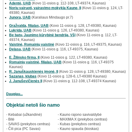
Adentė, UAB
(Kovo 11-osios g. 112-108, LT-49374, Kaunas)
Noriu vairuoti, vairavimo mokykla Kaune, IĮ
(Kovo 11-osios g. 124, LT-
49380, Kaunas)
Junora, UAB
(Karaliaus Mindaugo pr.7)
Gražvalda, filialas, UAB
(Kovo 11-osios g. 128, LT-49380, Kaunas)
Lukrida, UAB
(Kovo 11-osios g. 126, LT-49380, Kaunas)
Be batų, Jaunimo kūrybinė bendrija, VšĮ
(Kovo 11-osios g. 112, LT-
49374, Kaunas)
Vaistinė, Romainių vaistinė
(Kovo 11-osios g. 116, LT-49375, Kaunas)
Delasa, UAB
(Kovo 11-osios g. 116, LT-49375, Kaunas)
E. Žilinsko firma, IĮ
(Kovo 11-osios g. 122, LT-49380, Kaunas)
Romainių vaistinė, filialas, UAB
(Kovo 11-osios g. 116, LT-49375
Kaunas)
R. Januškauskienės įmonė, IĮ
(Kovo 11-osios g. 128, LT-49380, Kaunas)
Sazanas, klubas
(Kovo 11-osios g. 128-6, LT-49380 Kaunas)
J. Januševičienės IĮ
(Kovo 11-osios g. 112-108, LT-49374 Kaunas)
Daugiau...
Objektai netoli šio namo
- Kebabai (užkandinė)
- Kauno rajono savivaldybė
- Bitė
- MAXIMA X (prekybos centras)
- SAVAS (prekybos centras)
- Kubas (prekybos centras)
- Čili pica (PC Savas)
- Kauno spauda (kioskas)