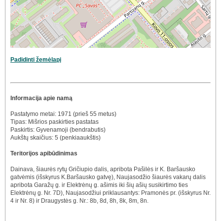
Padidinti žemėlapį
Informacija apie namą
Pastatymo metai: 1971 (prieš 55 metus)
Tipas: Mišrios paskirties pastatas
Paskirtis: Gyvenamoji (bendrabutis)
Aukštų skaičius: 5 (penkiaaukštis)
Teritorijos apibūdinimas
Dainava, šiaurės rytų Gričiupio dalis, apribota Pašilės ir K. Baršausko
gatvėmis (išskyrus K.Baršausko gatvę), Naujasodžio šiaurės vakarų dalis
apribota Garažų g. ir Elektrėnų g. ašimis iki šių ašių susikirtimo ties
Elektrėnų g. Nr. 7D), Naujasodžiui priklausantys: Pramonės pr. (išskyrus Nr.
4 ir Nr. 8) ir Draugystės g. Nr.: 8b, 8d, 8h, 8k, 8m, 8n.