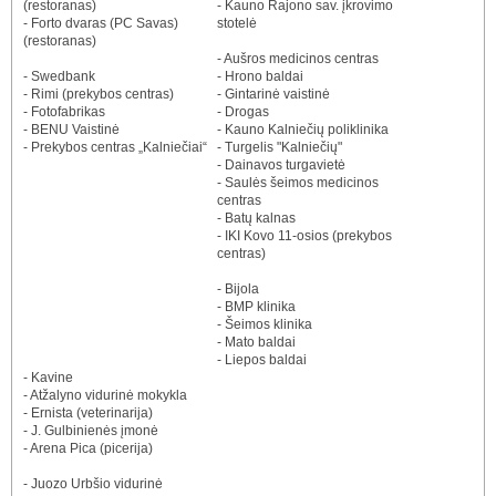
(restoranas)
- Kauno Rajono sav. įkrovimo
- Forto dvaras (PC Savas)
stotelė
(restoranas)
- Aušros medicinos centras
- Swedbank
- Hrono baldai
- Rimi (prekybos centras)
- Gintarinė vaistinė
- Fotofabrikas
- Drogas
- BENU Vaistinė
- Kauno Kalniečių poliklinika
- Prekybos centras „Kalniečiai“
- Turgelis "Kalniečių"
- Dainavos turgavietė
- Saulės šeimos medicinos
centras
- Batų kalnas
- IKI Kovo 11-osios (prekybos
centras)
- Bijola
- BMP klinika
- Šeimos klinika
- Mato baldai
- Liepos baldai
- Kavine
- Atžalyno vidurinė mokykla
- Ernista (veterinarija)
- J. Gulbinienės įmonė
- Arena Pica (picerija)
- Juozo Urbšio vidurinė