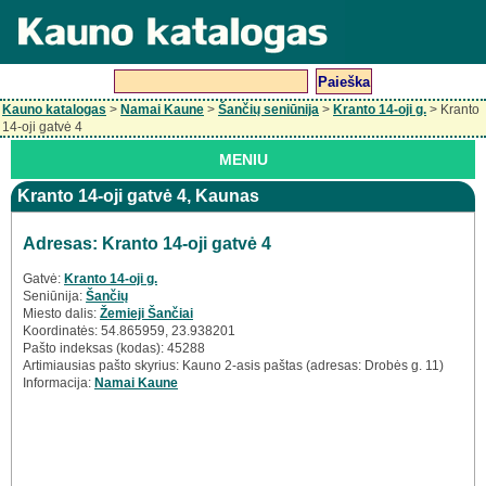
Kauno katalogas
>
Namai Kaune
>
Šančių seniūnija
>
Kranto 14-oji g.
> Kranto
14-oji gatvė 4
MENIU
Kranto 14-oji gatvė 4, Kaunas
Adresas: Kranto 14-oji gatvė 4
Gatvė:
Kranto 14-oji g.
Seniūnija:
Šančių
Miesto dalis:
Žemieji Šančiai
Koordinatės: 54.865959, 23.938201
Pašto indeksas (kodas): 45288
Artimiausias pašto skyrius: Kauno 2-asis paštas (adresas: Drobės g. 11)
Informacija:
Namai Kaune