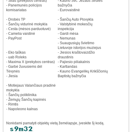
- Šilas (prekybos centras)
- Kauno Švč. Jėzaus Širdies
- Panemunės policijos
bažnyčia
komisariatas
- Eurovaistinė
- Drobės TP
- Šančių Auto Plovykla
- Šančių vidurinė mokykla
- Valstybinė mokesčių
- Cesta (mėsos parduotuvė)
inspekcija
- Camelia vaistinė
- Gardi mėsa
- PayPost
- Nemunas
- Suaugusiųjų švietimo
Lietuvoje istorijos muziejus
- Eko taškas
- Jiesios kraštovaizdžio
- uab Roleks
draustinis
- Maxima X (prekybos centras)
- Pajiesio piliakalnis
- Garbė žuvusiems dėl
- Kartlandas
Tėvynės
- Kauno Evangelikų Krikščionių
- Jiesia
Baptistų bažnyčia
- Motiejaus Valančiaus pradinė
mokykla
- Šančių poliklinika
- Žemųjų Šančių kapinės
- Rimtis
- Napoleono kalnas
Norėdami pamatyti objektų vietą žemėlapyje, įveskite šį kodą.