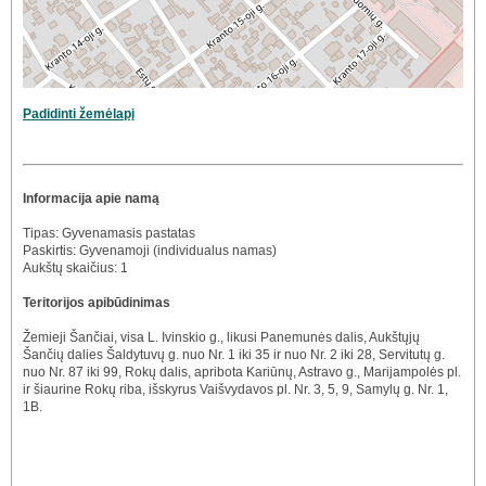
Padidinti žemėlapį
Informacija apie namą
Tipas: Gyvenamasis pastatas
Paskirtis: Gyvenamoji (individualus namas)
Aukštų skaičius: 1
Teritorijos apibūdinimas
Žemieji Šančiai, visa L. Ivinskio g., likusi Panemunės dalis, Aukštųjų
Šančių dalies Šaldytuvų g. nuo Nr. 1 iki 35 ir nuo Nr. 2 iki 28, Servitutų g.
nuo Nr. 87 iki 99, Rokų dalis, apribota Kariūnų, Astravo g., Marijampolės pl.
ir šiaurine Rokų riba, išskyrus Vaišvydavos pl. Nr. 3, 5, 9, Samylų g. Nr. 1,
1B.