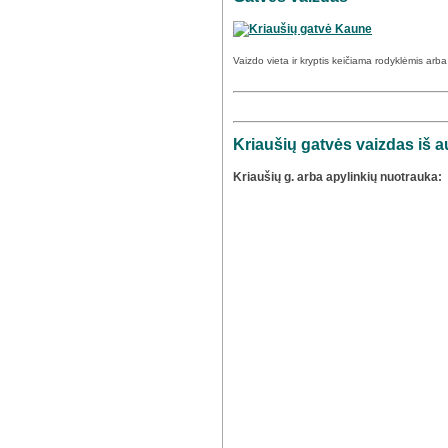
Vaizdo vieta ir kryptis keičiama rodyklėmis arb
Kriaušių gatvės vaizdas iš a
Kriaušių g. arba apylinkių nuotrauka: