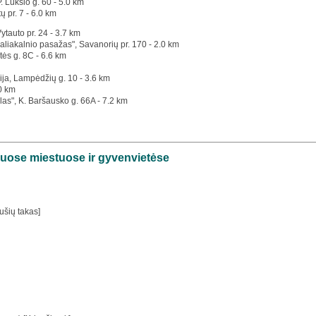
P. Lukšio g. 60 - 5.0 km
tų pr. 7 - 6.0 km
Vytauto pr. 24 - 3.7 km
aliakalnio pasažas", Savanorių pr. 170 - 2.0 km
tės g. 8C - 6.6 km
ija, Lampėdžių g. 10 - 3.6 km
.0 km
las", K. Baršausko g. 66A - 7.2 km
šiuose miestuose ir gyvenvietėse
ušių takas]