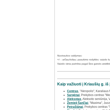
Nuotraukos valdymas:
+/- : arčiau/toliau; pasukimo rodyklės: vaizdo
Vaizdo vieta parinkta pagal šios gatvės atsitik
Kaip važiuoti į Kriaušių g. i
Centras
, "Akropolis", Karaliau
Sargėnai
, Prekybos centras "Meg
Aleksotas
, Aleksoto seniūnija, 
Žemieji Šančiai
, "Maxima", Juoz
Petrašiūnai
, Prekybos centras "