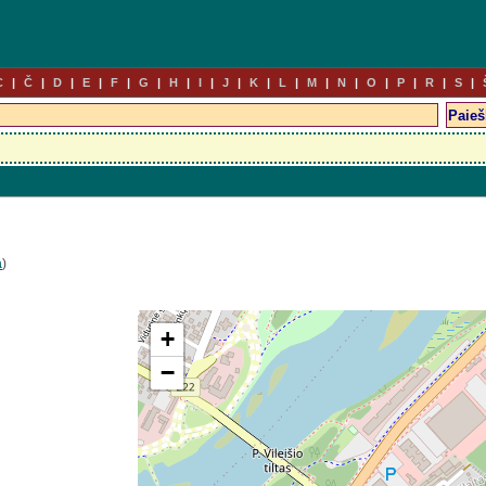
C
Č
D
E
F
G
H
I
J
K
L
M
N
O
P
R
S
a
)
+
−