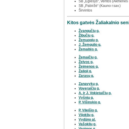
SB „Eglesys“, Ventos (Akmenės r.s
SB „Pabiržė“ (Kauno r.sav.)
Širvintos
Kitos gatvės Žaliakalnio sen
Žvangučių g.
Žibučių g.
Žemuogių g.
J. Žemgulio g.
Žemaitės g.
Žemaičių g.
Želvos g.
Žeimenos g.
Žalioji g.
Zarasų g.
Zanavykų g.
Voveraičių g.
A. ir J. Vokietaičių g.
Vyšnių g.
P. Višinskio g.
P. Vileišio g.
Vijoklių g.
Vydūno al.
Vašoklių g.
Varėnos g.