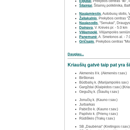
Eiguliai
, Prekybos centras "Iki", 
Šilainiai
, Šilainių poliklinika, Bal
Naujamiestis
, Autobusų stotis, 
Žaliakalnis
, Prekybos centras "Ž
Naujasodis
, "Senukai", Draugys
Dainava
, V. Krėvės pr. - 5.0 km
Vilijampolė
, Vilijampolės seniūn
Panemunė
, A. Smetonos al. - 7
Gričiupis
, Prekybos centras "Mo
Daugiau...
Kriaušių gatvė taip pat yra 
Akmenės II k. (Akmenės r.sav.)
Birštonas
Būdbalių k. (Marijampolės sav.)
Gargždai (Klaipėdos r.sav.) [Kria
Gegužių k. (Šiaulių r.sav.)
Jonučių k. (Kauno r.sav.)
Jurbarkas
Pabiržio k. (Kauno r.sav.)
Papilvio k. (Prienų r.sav.)
Rūdiškės (Trakų r.sav.)
SB „Daubėnai“ (Kretingos r.sav.)