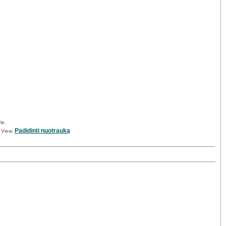
le.
Padidinti nuotrauką
t View.