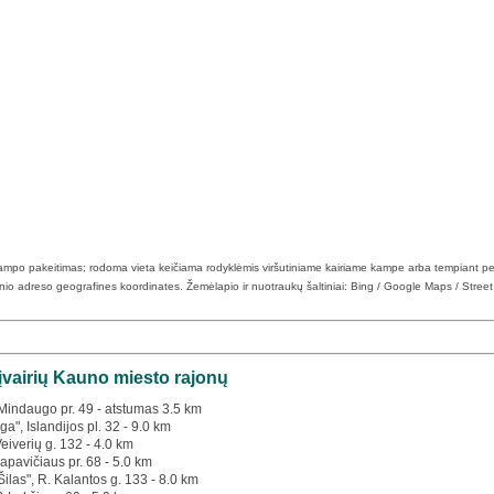
 kampo pakeitimas; rodoma vieta keičiama rodyklėmis viršutiniame kairiame kampe arba tempiant pe
tinio adreso geografines koordinates. Žemėlapio ir nuotraukų šaltiniai: Bing / Google Maps / Stree
š įvairių Kauno miesto rajonų
s Mindaugo pr. 49 - atstumas 3.5 km
a", Islandijos pl. 32 - 9.0 km
Veiverių g. 132 - 4.0 km
apavičiaus pr. 68 - 5.0 km
Šilas", R. Kalantos g. 133 - 8.0 km