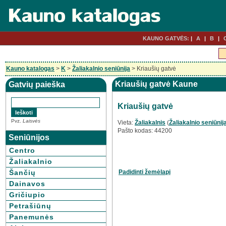
KAUNO GATVĖS:
A
B
Kauno katalogas
>
K
>
Žaliakalnio seniūnija
> Kriaušių gatvė
Kriaušių gatvė Kaune
Gatvių paieška
Kriaušių gatvė
Pvz.
Laisvės
Vieta:
Žaliakalnis
(
Žaliakalnio seniūnij
Pašto kodas: 44200
Seniūnijos
Centro
Žaliakalnio
Padidinti žemėlapį
Šančių
Dainavos
Gričiupio
Petrašiūnų
Panemunės