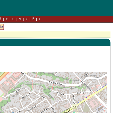
Š
T
U
V
Z
Ž
#