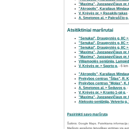
"Maxima", Juozapavičiaus pr. 6
"Akropolis", Karaliaus Mindau
V. Krėvės pr. > Rasakilų takas
A. Smetonos al. > Pakraščio g.
Atsitiktiniai maršrutai
"Senukai", Draugystės g. 8C >
"Senukai", Draugystės g. 8C >
"Senukai", Draugystės g. 8C > 
"Maxima", Juozapavičiaus pr. 6
"Maxima", Juozapavičiaus pr. 6
Vilijampolės seniūnija, Lampėd
V. Krėvės pr. > Sporto g.
- 6 km
"Akropolis", Karaliaus Mindaug
Prekybos centras "Šilas", R. K
Prekybos centras "Molas", K. 
A. Smetonos al. > Šeduvos g.
-
V. Krėvės pr. > Kranto 1-oji g.
-
"Maxima", Juozapavičiaus pr. 6
Aleksoto seniūnija, Veiverių g.
Pasirinkti savo maršrutą
Šaltinis: Google Maps. Pateikiama informacija yr
Maršruto aprašymo lietuviškas vertimas yra autom