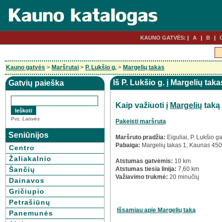
KAUNO GATVĖS:
A
B
Kauno gatvės
>
Maršrutai
>
P. Lukšio g.
>
Margelių takas
Iš P. Lukšio g. į Margelių tak
Gatvių paieška
Kaip važiuoti į
Margelių
taką
Pvz.
Laisvės
Pakeisti maršrutą
Seniūnijos
Maršruto pradžia:
Eiguliai, P. Lukšio 
Pabaiga:
Margelių takas 1, Kaunas 45
Centro
Žaliakalnio
Atstumas gatvėmis:
10 km
Šančių
Atstumas tiesia linija:
7,60 km
Važiavimo trukmė:
20 minučių
Dainavos
Gričiupio
Petrašiūnų
Išsamiau apie Margelių taką
Panemunės