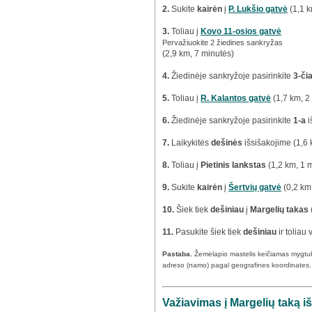
2.
Sukite
kairėn
į
P. Lukšio gatvė
(1,1 k
3.
Toliau į
Kovo 11-osios gatvė
Pervažiuokite 2 žiedines sankryžas
(2,9 km, 7 minutės)
4.
Žiedinėje sankryžoje pasirinkite
3-či
5.
Toliau į
R. Kalantos gatvė
(1,7 km, 2
6.
Žiedinėje sankryžoje pasirinkite
1-a
i
7.
Laikykitės
dešinės
išsišakojime (1,6 
8.
Toliau į
Pietinis lankstas
(1,2 km, 1 
9.
Sukite
kairėn
į
Šertvių gatvė
(0,2 km
10.
Šiek tiek
dešiniau
į
Margelių takas
11.
Pasukite šiek tiek
dešiniau
ir toliau
Pastaba.
Žemėlapio mastelis keičiamas mygtu
adreso (namo) pagal geografines koordinates.
Važiavimas į Margelių taką i