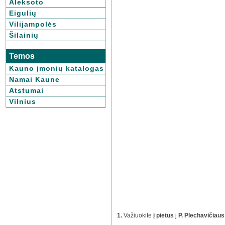
Aleksoto
Eigulių
Vilijampolės
Šilainių
Temos
Kauno įmonių katalogas
Namai Kaune
Atstumai
Vilnius
1.
Važiuokite
į pietus
į
P. Plechavičiaus