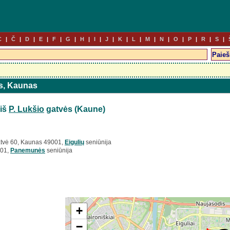
C
Č
D
E
F
G
H
I
J
K
L
M
N
O
P
R
S
as, Kaunas
 iš
P. Lukšio
gatvės (Kaune)
gatvė 60, Kaunas 49001,
Eigulių
seniūnija
001,
Panemunės
seniūnija
+
−