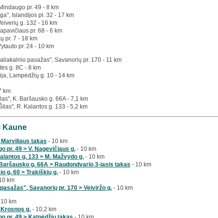
 Mindaugo pr. 49 - 8 km
a", Islandijos pl. 32 - 17 km
Veiverių g. 132 - 16 km
apavičiaus pr. 68 - 6 km
tų pr. 7 - 18 km
Vytauto pr. 24 - 10 km
Žaliakalnio pasažas", Savanorių pr. 170 - 11 km
tės g. 8C - 8 km
nija, Lampėdžių g. 10 - 14 km
,7 km
las", K. Baršausko g. 66A - 7,1 km
Šilas", R. Kalantos g. 133 - 5,2 km
ai Kaune
 > Marviliaus takas
- 10 km
o pr. 49 > V. Nagevičiaus g.
- 10 km
alantos g. 133 > M. Mažvydo g.
- 10 km
Baršausko g. 66A > Raudondvario 3-iasis takas
- 10 km
o g. 60 > Trakiškių g.
- 10 km
10 km
pasažas", Savanorių pr. 170 > Veiviržo g.
- 10 km
 10 km
 Krosnos g.
- 10,2 km
o pr. 49 > Katpėdžių takas
- 10 km