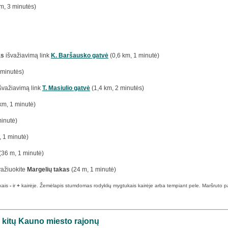
m, 3 minutės)
as
išvažiavimą link
K. Baršausko gatvė
(0,6 km, 1 minutė)
 minutės)
švažiavimą link
T. Masiulio gatvė
(1,4 km, 2 minutės)
km, 1 minutė)
minutė)
, 1 minutė)
(36 m, 1 minutė)
 važiuokite
Margelių takas
(24 m, 1 minutė)
kais
-
ir
+
kairėje. Žemėlapis stumdomas rodyklių mygtukais kairėje arba tempiant pele. Maršruto pabai
š kitų Kauno miesto rajonų