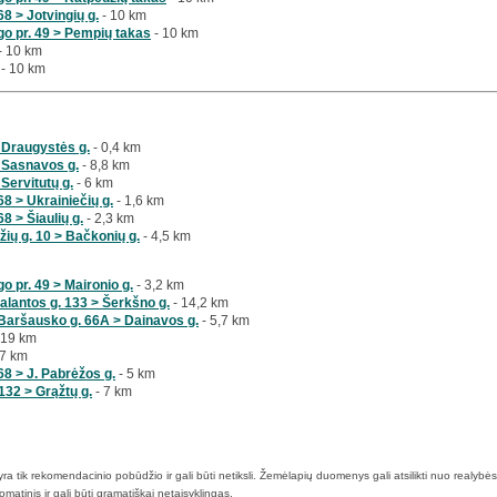
8 > Jotvingių g.
- 10 km
go pr. 49 > Pempių takas
- 10 km
- 10 km
- 10 km
 Draugystės g.
- 0,4 km
 Sasnavos g.
- 8,8 km
Servitutų g.
- 6 km
8 > Ukrainiečių g.
- 1,6 km
8 > Šiaulių g.
- 2,3 km
žių g. 10 > Bačkonių g.
- 4,5 km
o pr. 49 > Maironio g.
- 3,2 km
alantos g. 133 > Šerkšno g.
- 14,2 km
Baršausko g. 66A > Dainavos g.
- 5,7 km
 19 km
 7 km
8 > J. Pabrėžos g.
- 5 km
 132 > Grąžtų g.
- 7 km
a tik rekomendacinio pobūdžio ir gali būti netiksli. Žemėlapių duomenys gali atsilikti nuo realybės 
atinis ir gali būti gramatiškai netaisyklingas.