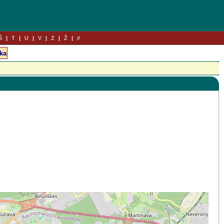
Š
T
U
V
Z
Ž
#