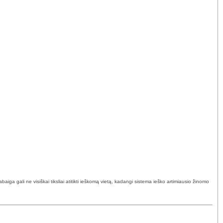
ga gali ne visiškai tiksliai atitikti ieškomą vietą, kadangi sistema ieško artimiausio žinomo