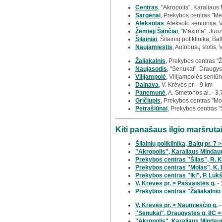
Centras
, "Akropolis", Karaliaus
Sargėnai
, Prekybos centras "Meg
Aleksotas
, Aleksoto seniūnija, 
Žemieji Šančiai
, "Maxima", Juoz
Šilainiai
, Šilainių poliklinika, Bal
Naujamiestis
, Autobusų stotis, 
Žaliakalnis
, Prekybos centras "
Naujasodis
, "Senukai", Draugys
Vilijampolė
, Vilijampolės seniū
Dainava
, V. Krėvės pr. - 9 km
Panemunė
, A. Smetonos al. - 3
Gričiupis
, Prekybos centras "Mo
Petrašiūnai
, Prekybos centras "
Kiti panašaus ilgio maršrut
Šilainių poliklinika, Baltų pr. 7
"Akropolis", Karaliaus Mindaug
Prekybos centras "Šilas", R. K
Prekybos centras "Molas", K. 
Prekybos centras "Iki", P. Lukši
V. Krėvės pr. > Pašvaistės g.
- 
Prekybos centras "Žaliakalnio 
V. Krėvės pr. > Naumiesčio g.
-
"Senukai", Draugystės g. 8C >
"Akropolis", Karaliaus Mindaug