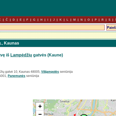
C
Č
D
E
F
G
H
I
J
K
L
M
N
O
P
R
S
g., Kaunas
vę iš
Lampėdžių
gatvės (Kaune)
žių gatvė 10, Kaunas 48005,
Vilijampolės
seniūnija
5001,
Panemunės
seniūnija
+
−