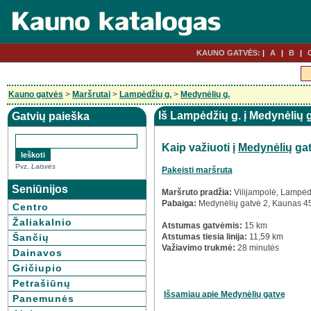
KAUNO GATVĖS:
A
B
Kauno gatvės
>
Maršrutai
>
Lampėdžių g.
>
Medynėlių g.
Iš Lampėdžių g. į Medynėlių 
Gatvių paieška
Kaip važiuoti į
Medynėlių
gat
Pvz.
Laisvės
Pakeisti maršrutą
Seniūnijos
Maršruto pradžia:
Vilijampolė, Lampėd
Pabaiga:
Medynėlių gatvė 2, Kaunas 4
Centro
Žaliakalnio
Atstumas gatvėmis:
15 km
Šančių
Atstumas tiesia linija:
11,59 km
Važiavimo trukmė:
28 minutės
Dainavos
Gričiupio
Petrašiūnų
Išsamiau apie Medynėlių gatvę
Panemunės