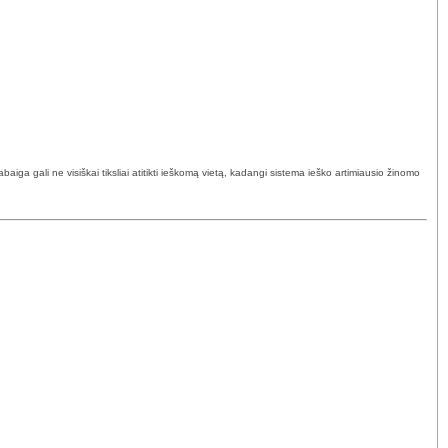
ga gali ne visiškai tiksliai atitikti ieškomą vietą, kadangi sistema ieško artimiausio žinomo