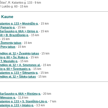
Šilas", R. Kalantos g. 133 - 9 km
P. Lukšio g. 60 - 15 km
ai Kaune
alantos g. 133 > Mosėdžio g.
- 15 km
 > Pamario g.
- 15 km
Baršausko g. 66A > Girios g.
- 15 km
8 > B. Brazdžionio g.
- 15 km
- 15 km
 > Žiomenių takas
- 15 km
 > Porų takas
- 15 km
dijos pl. 32 > Žvaginių takas
- 15 km
io g. 60 > Šv. Roko g.
- 15 km
 T. Masiulio g.
- 15 km
dijos pl. 32 > A. Smetonos al.
- 15 km
io g. 60 > Šventupės g.
- 15 km
lantos g. 133 > Šiltnamių g.
- 15 km
dijos pl. 32 > Šilokų takas
- 15 km
Baršausko g. 66A > Ristūnų g.
- 20 km
 Mimozos g.
- 11,8 km
lantos g. 133 > S. Staniškio-Lito g.
- 7 km
lantos g. 133 > Intako g.
- 3,5 km