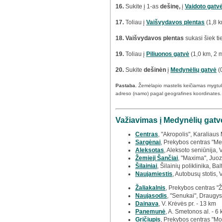
16.
Sukite į 1-as
dešinę,
į
Vaidoto gatv
17.
Toliau į
Vaišvydavos plentas
(1,8 k
18.
Vaišvydavos plentas
sukasi šiek ti
19.
Toliau į
Piliuonos gatvė
(1,0 km, 2 
20.
Sukite
dešinėn
į
Medynėlių gatvė
(
Pastaba.
Žemėlapio mastelis keičiamas mygtu
adreso (namo) pagal geografines koordinates.
Važiavimas į Medynėlių gatv
Centras
, "Akropolis", Karaliaus
Sargėnai
, Prekybos centras "Meg
Aleksotas
, Aleksoto seniūnija, 
Žemieji Šančiai
, "Maxima", Juoz
Šilainiai
, Šilainių poliklinika, Bal
Naujamiestis
, Autobusų stotis, 
Žaliakalnis
, Prekybos centras "
Naujasodis
, "Senukai", Draugys
Dainava
, V. Krėvės pr. - 13 km
Panemunė
, A. Smetonos al. - 6
Gričiupis
, Prekybos centras "Mo