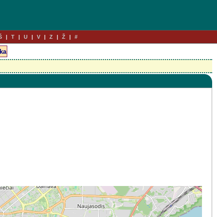
Š
T
U
V
Z
Ž
#