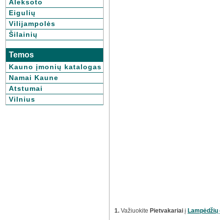
Aleksoto
Eigulių
Vilijampolės
Šilainių
Temos
Kauno įmonių katalogas
Namai Kaune
Atstumai
Vilnius
1.
Važiuokite
Pietvakariai
į
Lampėdžių 