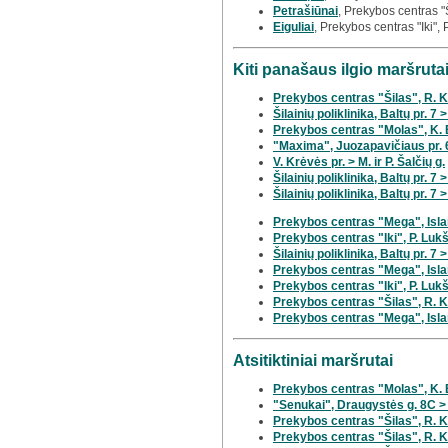
Petrašiūnai
, Prekybos centras "
Eiguliai
, Prekybos centras "Iki", 
Kiti panašaus ilgio maršrut
Prekybos centras "Šilas", R. K
Šilainių poliklinika, Baltų pr. 7
Prekybos centras "Molas", K. 
"Maxima", Juozapavičiaus pr. 6
V. Krėvės pr. > M. ir P. Šalčių g.
Šilainių poliklinika, Baltų pr. 7
Šilainių poliklinika, Baltų pr. 7
Prekybos centras "Mega", Islan
Prekybos centras "Iki", P. Lukš
Šilainių poliklinika, Baltų pr. 7 >
Prekybos centras "Mega", Islan
Prekybos centras "Iki", P. Lukš
Prekybos centras "Šilas", R. Ka
Prekybos centras "Mega", Islan
Atsitiktiniai maršrutai
Prekybos centras "Molas", K. 
"Senukai", Draugystės g. 8C >
Prekybos centras "Šilas", R. Ka
Prekybos centras "Šilas", R. Ka