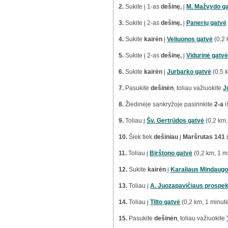
2.
Sukite į 1-as
dešinę,
į
M. Mažvydo g
3.
Sukite į 2-as
dešinę,
į
Panerių gatvė
4.
Sukite
kairėn
į
Veliuonos gatvė
(0,2 
5.
Sukite į 2-as
dešinę,
į
Vidurinė gatvė
6.
Sukite
kairėn
į
Jurbarko gatvė
(0,5 
7.
Pasukite
dešinėn
, toliau važiuokite
J
8.
Žiedinėje sankryžoje pasirinkite
2-a
i
9.
Toliau į
Šv. Gertrūdos gatvė
(0,2 km,
10.
Šiek tiek
dešiniau
į
Maršrutas 141
(
11.
Toliau į
Birštono gatvė
(0,2 km, 1 m
12.
Sukite
kairėn
į
Karaliaus Mindaugo
13.
Toliau į
A. Juozapavičiaus prospe
14.
Toliau į
Tilto gatvė
(0,2 km, 1 minut
15.
Pasukite
dešinėn
, toliau važiuokite