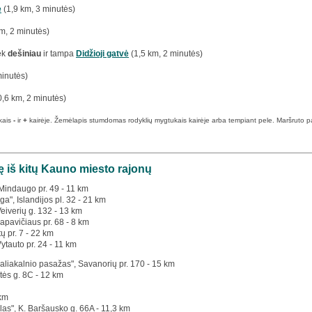
ė
(1,9 km, 3 minutės)
m, 2 minutės)
ek
dešiniau
ir tampa
Didžioji gatvė
(1,5 km, 2 minutės)
minutės)
0,6 km, 2 minutės)
kais
-
ir
+
kairėje. Žemėlapis stumdomas rodyklių mygtukais kairėje arba tempiant pele. Maršruto pabai
ę iš kitų Kauno miesto rajonų
 Mindaugo pr. 49 - 11 km
a", Islandijos pl. 32 - 21 km
Veiverių g. 132 - 13 km
apavičiaus pr. 68 - 8 km
tų pr. 7 - 22 km
Vytauto pr. 24 - 11 km
Žaliakalnio pasažas", Savanorių pr. 170 - 15 km
tės g. 8C - 12 km
 km
las", K. Baršausko g. 66A - 11,3 km