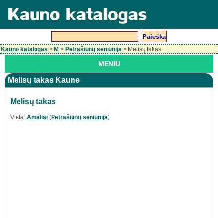
Kauno katalogas
>
M
>
Petrašiūnų seniūnija
> Melisų takas
MENIU
Melisų takas Kaune
Melisų takas
Vieta:
Amaliai
(
Petrašiūnų seniūnija
)