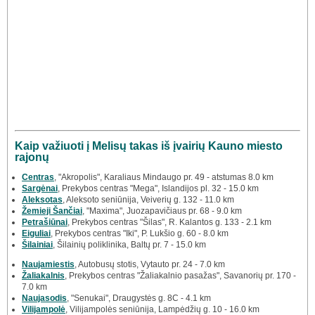
Kaip važiuoti į Melisų takas iš įvairių Kauno miesto
rajonų
Centras
, "Akropolis", Karaliaus Mindaugo pr. 49 - atstumas 8.0 km
Sargėnai
, Prekybos centras "Mega", Islandijos pl. 32 - 15.0 km
Aleksotas
, Aleksoto seniūnija, Veiverių g. 132 - 11.0 km
Žemieji Šančiai
, "Maxima", Juozapavičiaus pr. 68 - 9.0 km
Petrašiūnai
, Prekybos centras "Šilas", R. Kalantos g. 133 - 2.1 km
Eiguliai
, Prekybos centras "Iki", P. Lukšio g. 60 - 8.0 km
Šilainiai
, Šilainių poliklinika, Baltų pr. 7 - 15.0 km
Naujamiestis
, Autobusų stotis, Vytauto pr. 24 - 7.0 km
Žaliakalnis
, Prekybos centras "Žaliakalnio pasažas", Savanorių pr. 170 -
7.0 km
Naujasodis
, "Senukai", Draugystės g. 8C - 4.1 km
Vilijampolė
, Vilijampolės seniūnija, Lampėdžių g. 10 - 16.0 km