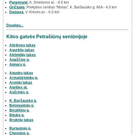
Panemunė
, A. Smetonos al. - 6.6 km
Gričiupis
, Prekybos centras "Molas", K. Baršausko g. 66A - 4.0 km
Dainava
, V. Krėvės pr. - 6.0 km
Daugiau...
Kitos gatvės Petrašiūnų seniūnijoje
Abrikosų takas
Agurklių takas
Aktinidijų takas
Apaščios g.
Apnarų g.
Apuokų takas
Armatūrininkų g.
Aronijų takas
Ateities pl.
Aušrinės g.
K. Baršausko g.
Betonuotojų g.
Biruliškių g.
Bituko g.
Bruknių takas
Buriuotojų g.
Chemijos g.