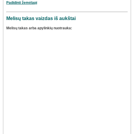
Padidinti žemėlapį
Melisų takas vaizdas iš aukštai
Melisų takas arba apylinkių nuotrauka: