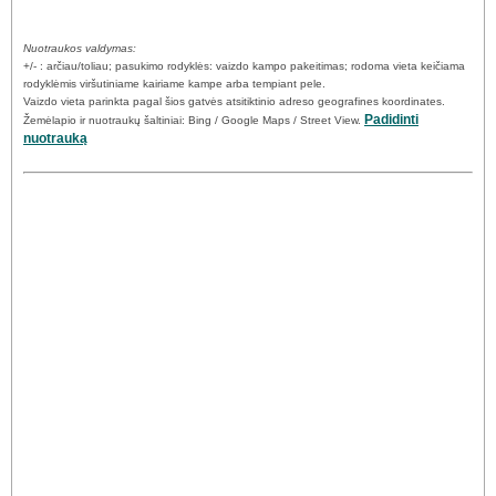
Nuotraukos valdymas:
+/- : arčiau/toliau; pasukimo rodyklės: vaizdo kampo pakeitimas; rodoma vieta keičiama
rodyklėmis viršutiniame kairiame kampe arba tempiant pele.
Vaizdo vieta parinkta pagal šios gatvės atsitiktinio adreso geografines koordinates.
Padidinti
Žemėlapio ir nuotraukų šaltiniai: Bing / Google Maps / Street View.
nuotrauką