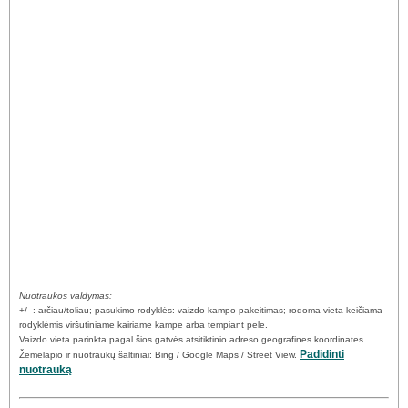
Nuotraukos valdymas:
+/- : arčiau/toliau; pasukimo rodyklės: vaizdo kampo pakeitimas; rodoma vieta keičiama
rodyklėmis viršutiniame kairiame kampe arba tempiant pele.
Vaizdo vieta parinkta pagal šios gatvės atsitiktinio adreso geografines koordinates.
Padidinti
Žemėlapio ir nuotraukų šaltiniai: Bing / Google Maps / Street View.
nuotrauką