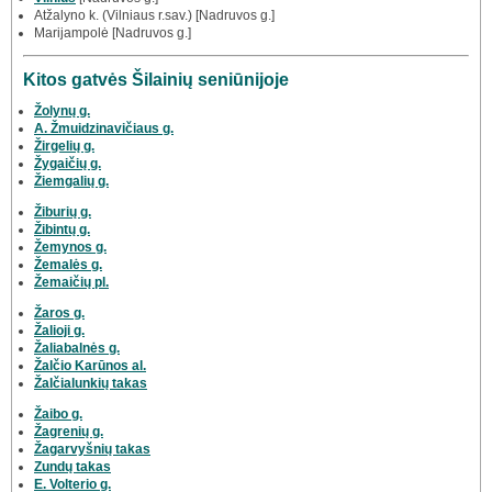
Atžalyno k. (Vilniaus r.sav.) [Nadruvos g.]
Marijampolė [Nadruvos g.]
Kitos gatvės Šilainių seniūnijoje
Žolynų g.
A. Žmuidzinavičiaus g.
Žirgelių g.
Žygaičių g.
Žiemgalių g.
Žiburių g.
Žibintų g.
Žemynos g.
Žemalės g.
Žemaičių pl.
Žaros g.
Žalioji g.
Žaliabalnės g.
Žalčio Karūnos al.
Žalčialunkių takas
Žaibo g.
Žagrenių g.
Žagarvyšnių takas
Zundų takas
E. Volterio g.