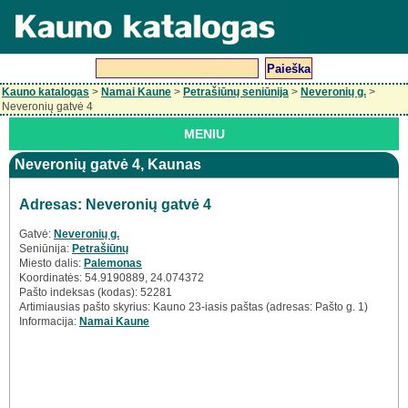
Kauno katalogas
>
Namai Kaune
>
Petrašiūnų seniūnija
>
Neveronių g.
>
Neveronių gatvė 4
MENIU
Neveronių gatvė 4, Kaunas
Adresas: Neveronių gatvė 4
Gatvė:
Neveronių g.
Seniūnija:
Petrašiūnų
Miesto dalis:
Palemonas
Koordinatės: 54.9190889, 24.074372
Pašto indeksas (kodas): 52281
Artimiausias pašto skyrius: Kauno 23-iasis paštas (adresas: Pašto g. 1)
Informacija:
Namai Kaune