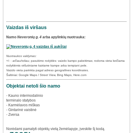
Vaizdas iš viršaus
Namo
Neveronių g. 4
arba apylinkių nuotrauka:
Nuotraukos valdymas:
+/- : arčiau/toliau; pasukimo rodyklės: vaizdo kampo pakeitimas; rodoma vieta keičiama
rodyklėmis viršutiniame kairiame kampe arba tempiant pele.
Vaizdo vieta parinkta pagal adreso geografines koordinates.
Šaltiniai: Google Maps / Street View, Bing Maps, Here.com
Objektai netoli šio namo
- Kauno intermodalinio
terminalo statybos
- Karmėlavos miškas
- Gintarinė vaistinė
- Zversa
Norėdami pamatyti objektų vietą žemėlapyje, įveskite šį kodą.