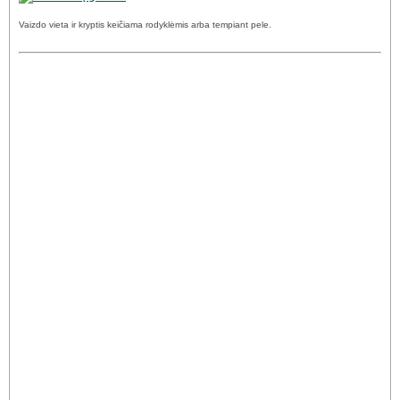
Vaizdo vieta ir kryptis keičiama rodyklėmis arba tempiant pele.