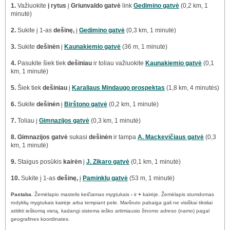
1.
Važiuokite
į rytus
į
Griunvaldo gatvė
link
Gedimino gatvė
(0,2 km, 1
minutė)
2.
Sukite į 1-as
dešinę,
į
Gedimino gatvė
(0,3 km, 1 minutė)
3.
Sukite
dešinėn
į
Kaunakiemio gatvė
(36 m, 1 minutė)
4.
Pasukite šiek tiek
dešiniau
ir toliau važiuokite
Kaunakiemio gatvė
(0,1
km, 1 minutė)
5.
Šiek tiek
dešiniau
į
Karaliaus Mindaugo prospektas
(1,8 km, 4 minutės)
6.
Sukite
dešinėn
į
Birštono gatvė
(0,2 km, 1 minutė)
7.
Toliau į
Gimnazijos gatvė
(0,3 km, 1 minutė)
8.
Gimnazijos gatvė
sukasi
dešinėn
ir tampa
A. Mackevičiaus gatvė
(0,3
km, 1 minutė)
9.
Staigus posūkis
kairėn
į
J. Zikaro gatvė
(0,1 km, 1 minutė)
10.
Sukite į 1-as
dešinę,
į
Paminklų gatvė
(53 m, 1 minutė)
Pastaba.
Žemėlapio mastelis keičiamas mygtukais
-
ir
+
kairėje. Žemėlapis stumdomas
rodyklių mygtukais kairėje arba tempiant pele. Maršruto pabaiga gali ne visiškai tiksliai
atitikti ieškomą vietą, kadangi sistema ieško artimiausio žinomo adreso (namo) pagal
geografines koordinates.