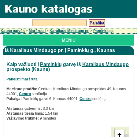
Kauno gatvės
>
Maršrutai
>
Karaliaus Mindaugo pr.
>
Paminklų g.
MENIU
Iš Karaliaus Mindaugo pr. į Paminklų g., Kaunas
Kaip važiuoti į
Paminklų
gatvę iš
Karaliaus Mindaugo
prospekto (Kaune)
Pakeisti maršrutą
Maršruto pradžia:
Centras, Karaliaus Mindaugo prospektas 49, Kaunas
44001,
Centro
seniūnija
Pabaiga:
Paminklų gatvė 6, Kaunas 44001,
Centro
seniūnija
Atstumas gatvėmis:
3,3 km
Atstumas tiesia linija:
1,54 km
Važiavimo trukmė:
9 minutės
+