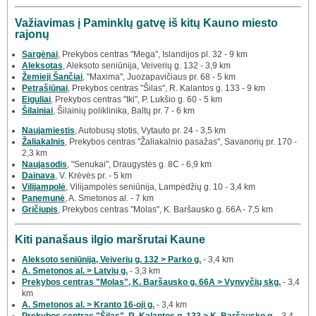
Važiavimas į Paminklų gatvę iš kitų Kauno miesto
rajonų
Sargėnai
, Prekybos centras "Mega", Islandijos pl. 32 - 9 km
Aleksotas
, Aleksoto seniūnija, Veiverių g. 132 - 3,9 km
Žemieji Šančiai
, "Maxima", Juozapavičiaus pr. 68 - 5 km
Petrašiūnai
, Prekybos centras "Šilas", R. Kalantos g. 133 - 9 km
Eiguliai
, Prekybos centras "Iki", P. Lukšio g. 60 - 5 km
Šilainiai
, Šilainių poliklinika, Baltų pr. 7 - 6 km
Naujamiestis
, Autobusų stotis, Vytauto pr. 24 - 3,5 km
Žaliakalnis
, Prekybos centras "Žaliakalnio pasažas", Savanorių pr. 170 -
2,3 km
Naujasodis
, "Senukai", Draugystės g. 8C - 6,9 km
Dainava
, V. Krėvės pr. - 5 km
Vilijampolė
, Vilijampolės seniūnija, Lampėdžių g. 10 - 3,4 km
Panemunė
, A. Smetonos al. - 7 km
Gričiupis
, Prekybos centras "Molas", K. Baršausko g. 66A - 7,5 km
Kiti panašaus ilgio maršrutai Kaune
Aleksoto seniūnija, Veiverių g. 132 > Parko g.
- 3,4 km
A. Smetonos al. > Latvių g.
- 3,3 km
Prekybos centras "Molas", K. Baršausko g. 66A > Vynvyčių skg.
- 3,4
km
A. Smetonos al. > Kranto 16-oji g.
- 3,4 km
Prekybos centras "Šilas", R. Kalantos g. 133 > K. Baršausko g.
- 3,4