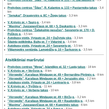
km
Prekybos centras "Šilas", R. Kalantos g. 133 > Pastarnokų takas
- 3,4
km
"Senukai", Draugystės g. 8C > Žiogų takas
- 3,3 km
V. Krėvės pr. > Tauro g.
- 3,4 km
"Maxima", Juozapavičiaus pr. 68 > S. Daukanto g.
- 3,3 km
Prekybos centras "Žaliakalnio pasažas", Savanorių pr. 170 > D.
Poškos g.
- 3,5 km
Autobusų stotis, Vytauto pr. 24 > Dažytojų skg.
- 3,3 km
Šilainių poliklinika, Baltų pr. 7 > Vidurinė g.
- 3,4 km
Autobusų stotis, Vytauto pr. 24 > Savanorių pr.
- 3,5 km
Vilijampolės seniūnija, Lampėdžių g. 10 > Šarkuvos g.
- 3,5 km
Atsitiktiniai maršrutai
Prekybos centras "Mega", Islandijos pl. 32 > Lapių takas
- 18 km
V. Krėvės pr. > Veršvos g.
- 8 km
"Akropolis", Karaliaus Mindaugo pr. 49 > Bernardinų Plytinės g.
- 8 km
"Akropolis", Karaliaus Mindaugo pr. 49 > Jeruzalės skg.
- 2,2 km
Autobusų stotis, Vytauto pr. 24 > Lentvario g.
- 3,8 km
V. Krėvės pr. > Tryškių g.
- 11 km
V. Krėvės pr. > Verbenų takas
- 10 km
"Akropolis", Karaliaus Mindaugo pr. 49 > Biržų g.
- 3,2 km
"Akropolis", Karaliaus Mindaugo pr. 49 > Raudonikių g.
- 4,5 km
"Maxima", Juozapavičiaus pr. 68 > Kupstinės takas
- 6 km
Autobusų stotis, Vytauto pr. 24 > Apso g.
- 8 km