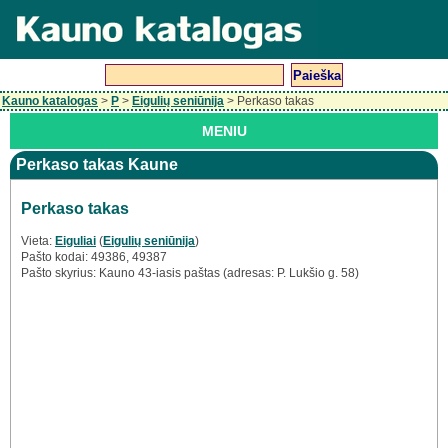
Kauno katalogas
>
P
>
Eigulių seniūnija
> Perkaso takas
MENIU
Perkaso takas Kaune
Perkaso takas
Vieta:
Eiguliai
(
Eigulių seniūnija
)
Pašto kodai: 49386, 49387
Pašto skyrius: Kauno 43-iasis paštas (adresas: P. Lukšio g. 58)