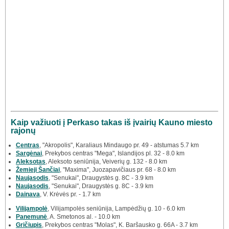
Kaip važiuoti į Perkaso takas iš įvairių Kauno miesto
rajonų
Centras
, "Akropolis", Karaliaus Mindaugo pr. 49 - atstumas 5.7 km
Sargėnai
, Prekybos centras "Mega", Islandijos pl. 32 - 8.0 km
Aleksotas
, Aleksoto seniūnija, Veiverių g. 132 - 8.0 km
Žemieji Šančiai
, "Maxima", Juozapavičiaus pr. 68 - 8.0 km
Naujasodis
, "Senukai", Draugystės g. 8C - 3.9 km
Naujasodis
, "Senukai", Draugystės g. 8C - 3.9 km
Dainava
, V. Krėvės pr. - 1.7 km
Vilijampolė
, Vilijampolės seniūnija, Lampėdžių g. 10 - 6.0 km
Panemunė
, A. Smetonos al. - 10.0 km
Gričiupis
, Prekybos centras "Molas", K. Baršausko g. 66A - 3.7 km