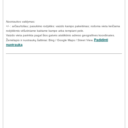
Nuotraukos valdymas:
+/- : arčiau/toliau; pasukimo rodyklės: vaizdo kampo pakeitimas; rodoma vieta keičiama
rodyklėmis viršutiniame kairiame kampe arba tempiant pele.
Vaizdo vieta parinkta pagal šios gatvės atsitiktinio adreso geografines koordinates.
Padidinti
Žemėlapio ir nuotraukų šaltiniai: Bing / Google Maps / Street View.
nuotrauką