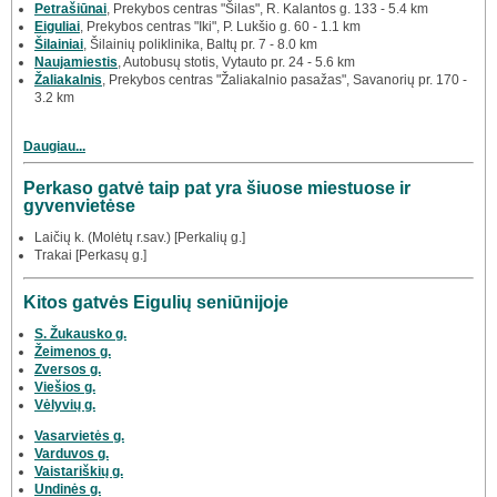
Petrašiūnai
, Prekybos centras "Šilas", R. Kalantos g. 133 - 5.4 km
Eiguliai
, Prekybos centras "Iki", P. Lukšio g. 60 - 1.1 km
Šilainiai
, Šilainių poliklinika, Baltų pr. 7 - 8.0 km
Naujamiestis
, Autobusų stotis, Vytauto pr. 24 - 5.6 km
Žaliakalnis
, Prekybos centras "Žaliakalnio pasažas", Savanorių pr. 170 -
3.2 km
Daugiau...
Perkaso gatvė taip pat yra šiuose miestuose ir
gyvenvietėse
Laičių k. (Molėtų r.sav.) [Perkalių g.]
Trakai [Perkasų g.]
Kitos gatvės Eigulių seniūnijoje
S. Žukausko g.
Žeimenos g.
Zversos g.
Viešios g.
Vėlyvių g.
Vasarvietės g.
Varduvos g.
Vaistariškių g.
Undinės g.