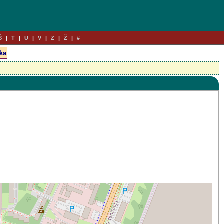
Š
T
U
V
Z
Ž
#