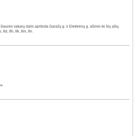
iaurės vakarų dalis apribota Garažų g. ir Elektrėnų g. ašimis iki šių ašių
b, 8d, 8h, 8k, 8m, 8n.
le.