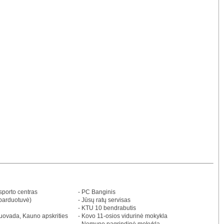
 sporto centras
- PC Banginis
 parduotuvė)
- Jūsų ratų servisas
- KTU 10 bendrabutis
 nuovada, Kauno apskrities
- Kovo 11-osios vidurinė mokykla