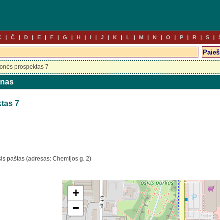
C
Č
D
E
F
G
H
I
J
K
L
M
N
O
P
R
S
onės prospektas 7
unas
tas 7
is paštas (adresas: Chemijos g. 2)
+
−