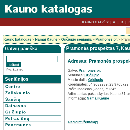
KAUNO GATVĖS:
A
B
Kauno katalogas
>
Namai Kaune
>
Gričiupio seniūnija
>
Pramonės pr.
> Pram
Pramonės prospektas 7, Ka
Gatvių paieška
Adresas: Pramonės prospek
Pvz.
Laisvės
Gatvė:
Pramonės pr.
Seniūnija:
Gričiupio
Seniūnijos
Miesto dalis:
Gričiupis
Koordinatės: 54.9039289, 23.9765729
Centro
Pašto indeksas (kodas): 51345
Žaliakalnio
Artimiausias pašto skyrius: Kauno 31-as
Informacija:
Namai Kaune
Šančių
Dainavos
Gričiupio
Petrašiūnų
Padidinti žemėlapį
Panemunės