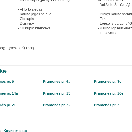
- IKI Girstupis (prekybos centras)
VPK Dainavos PK
- Aukštųjų Šančių Ąž
- VI forto žiedas
- Kauno jogos studija
- Buvęs Kauno techni
- Girstupis
- Tertis
- Dviratis+
- Lopšelis-darželis "Gi
- Girstupio biblioteka
- Kauno lopšelis-darž
- Husqvarna
yje, įveskite šį kodą.
kte
ės pr. 5
Pramonės pr. 6a
Pramonės pr. 8e
ės pr. 14a
Pramonės pr. 15
Pramonės pr. 16e
ės pr. 21
Pramonės pr. 22
Pramonės pr. 23
me
Kauno mieste