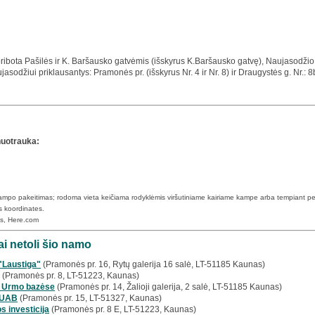
pribota Pašilės ir K. Baršausko gatvėmis (išskyrus K.Baršausko gatvę), Naujasodžio š
jasodžiui priklausantys: Pramonės pr. (išskyrus Nr. 4 ir Nr. 8) ir Draugystės g. Nr.: 8
nuotrauka:
 kampo pakeitimas; rodoma vieta keičiama rodyklėmis viršutiniame kairiame kampe arba tempiant pe
s koordinates.
ps, Here.com
i netoli šio namo
"Laustiga"
(Pramonės pr. 16, Rytų galerija 16 salė, LT-51185 Kaunas)
(Pramonės pr. 8, LT-51223, Kaunas)
s Urmo bazėse
(Pramonės pr. 14, Žalioji galerija, 2 salė, LT-51185 Kaunas)
 UAB
(Pramonės pr. 15, LT-51327, Kaunas)
s investicija
(Pramonės pr. 8 E, LT-51223, Kaunas)