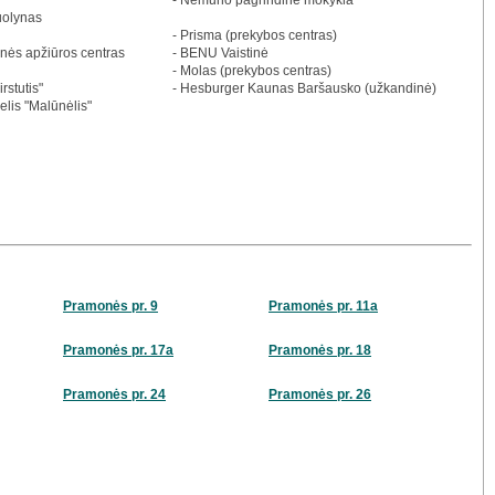
- Nemuno pagrindinė mokykla
uolynas
- Prisma (prekybos centras)
nės apžiūros centras
- BENU Vaistinė
- Molas (prekybos centras)
rstutis"
- Hesburger Kaunas Baršausko (užkandinė)
elis "Malūnėlis"
Pramonės pr. 9
Pramonės pr. 11a
Pramonės pr. 17a
Pramonės pr. 18
Pramonės pr. 24
Pramonės pr. 26