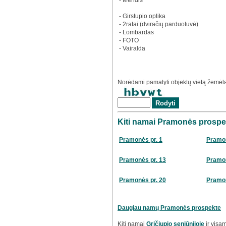
- Mendis
- Girstupio optika
- 2ratai (dviračių parduotuvė)
- Lombardas
- FOTO
- Vairalda
Norėdami pamatyti objektų vietą žemėlap
Kiti namai Pramonės prospe
Pramonės pr. 1
Pramon
Pramonės pr. 13
Pramon
Pramonės pr. 20
Pramon
Daugiau namų Pramonės prospekte
Kiti namai
Gričiupio seniūnijoje
ir visa