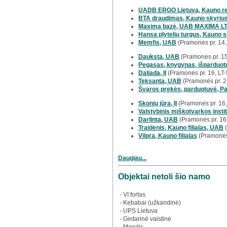
UADB ERGO Lietuva, Kauno reg
BTA draudimas, Kauno skyriu
Maxima bazė, UAB MAXIMA L
Hansa plytelių turgus, Kauno s
Memfis, UAB
(Pramonės pr. 14, 
Dauksta, UAB
(Pramonės pr. 15
Pegasas, knygynas, išparduot
Daliada, IĮ
(Pramonės pr. 16, LT
Teksanta, UAB
(Pramonės pr. 2
Švaros prekės, parduotuvė, Pa
Skonių jūra, IĮ
(Pramonės pr. 16
Valstybinis miškotvarkos instit
Darlinta, UAB
(Pramonės pr. 16b
Traidenis, Kauno filialas, UAB
(
Vilpra, Kauno filialas
(Pramonės 
Daugiau...
Objektai netoli šio namo
- VI fortas
- Kebabai (užkandinė)
- UPS Lietuva
- Gintarinė vaistinė