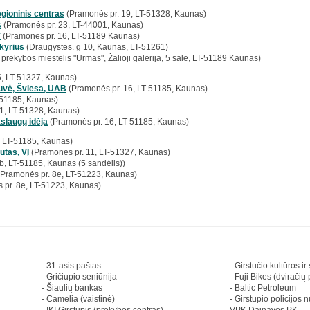
ioninis centras
(Pramonės pr. 19, LT-51328, Kaunas)
s
(Pramonės pr. 23, LT-44001, Kaunas)
T
(Pramonės pr. 16, LT-51189 Kaunas)
kyrius
(Draugystės. g 10, Kaunas, LT-51261)
prekybos miestelis "Urmas", Žalioji galerija, 5 salė, LT-51189 Kaunas)
, LT-51327, Kaunas)
uvė, Šviesa, UAB
(Pramonės pr. 16, LT-51185, Kaunas)
-51185, Kaunas)
1, LT-51328, Kaunas)
slaugų idėja
(Pramonės pr. 16, LT-51185, Kaunas)
, LT-51185, Kaunas)
utas, VĮ
(Pramonės pr. 11, LT-51327, Kaunas)
, LT-51185, Kaunas (5 sandėlis))
Pramonės pr. 8e, LT-51223, Kaunas)
pr. 8e, LT-51223, Kaunas)
- 31-asis paštas
- Girstučio kultūros ir
- Gričiupio seniūnija
- Fuji Bikes (dviračių
- Šiaulių bankas
- Baltic Petroleum
- Camelia (vaistinė)
- Girstupio policijos