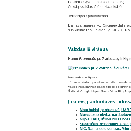
Paskirtis: Gyvenamoji (daugiabutis)
Aukštų skaičius: 5 (penkiaaukštis)
Teritorijos apibūdinimas
Dainava, šiaurės rytų Gričiupio dalis, a
susikirtimo ties Elektrėnų g. Nr. 7D), Nau
Vaizdas iš viršaus
Namo
Pramonės pr. 7
arba apylinkių 
Nuotraukos valdymas:
+/- : arčiau/toliau; pasukimo rodyklės: vaizdo
Vaizdo vieta parinkta pagal adreso geografine
Šaltiniai: Google Maps / Street View, Bing Ma
Įmonės, parduotuvės, adresa
Mato baldai, parduotuvė, UAB 
Murestos prekyba, parduotuvė
Mijola, UAB, užuolaidų salona
Sudaruška, restoranas, Uosa,
NIC, Namų idėjų centras, Vilpro