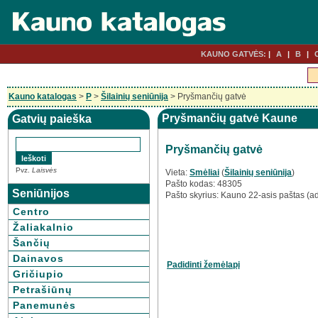
KAUNO GATVĖS:
A
B
Kauno katalogas
>
P
>
Šilainių seniūnija
> Pryšmančių gatvė
Pryšmančių gatvė Kaune
Gatvių paieška
Pryšmančių gatvė
Pvz.
Laisvės
Vieta:
Smėliai
(
Šilainių seniūnija
)
Pašto kodas: 48305
Seniūnijos
Pašto skyrius: Kauno 22-asis paštas (a
Centro
Žaliakalnio
Šančių
Dainavos
Padidinti žemėlapį
Gričiupio
Petrašiūnų
Panemunės