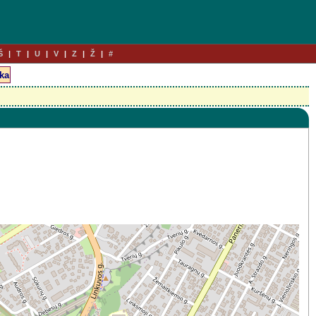
Š
T
U
V
Z
Ž
#