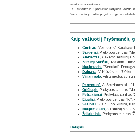
Nuotraukos valdymas:
+/- : arčiau/toliau; pasukimo rodyklės: vaizdo
Vaizdo vieta parinkta pagal šios gatvės atsitik
Kaip važiuoti į Pryšmančių g
Centras
, "Akropolis", Karaliau
Sargėnai
, Prekybos centras "Meg
Aleksotas
, Aleksoto seniūnija, 
Žemieji Šančiai
, "Maxima", Juoz
Naujasodis
, "Senukai", Draugys
Dainava
, V. Krėvės pr. - 7.0 km
Vilijampolė
, Vilijampolės seniūn
Panemunė
, A. Smetonos al. - 1
Gričiupis
, Prekybos centras "Mo
Petrašiūnai
, Prekybos centras "
Eiguliai
, Prekybos centras "Iki", 
Šilainiai
, Šilainių poliklinika, Bal
Naujamiestis
, Autobusų stotis, 
Žaliakalnis
, Prekybos centras "Ž
Daugiau...