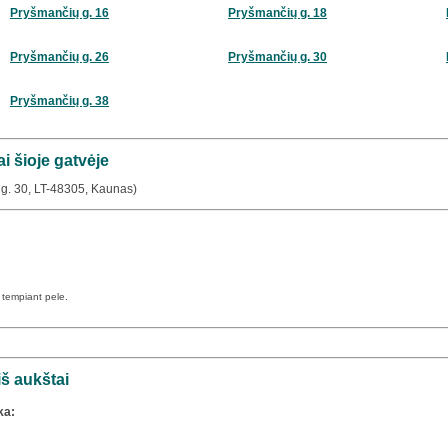
Pryšmančių g. 16
Pryšmančių g. 18
Pryšmančių g. 26
Pryšmančių g. 30
Pryšmančių g. 38
i šioje gatvėje
g. 30, LT-48305, Kaunas)
a tempiant pele.
š aukštai
ka: