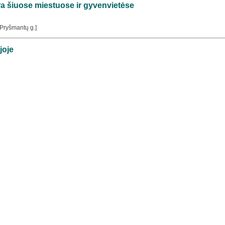
ra šiuose miestuose ir gyvenvietėse
[Pryšmantų g.]
joje