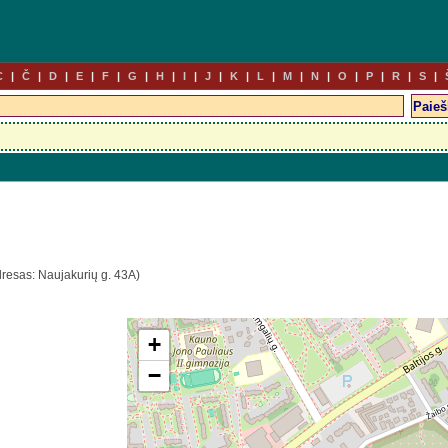
C
Č
D
E
F
G
H
I
J
K
L
M
N
O
P
R
S
dresas: Naujakurių g. 43A)
+
−