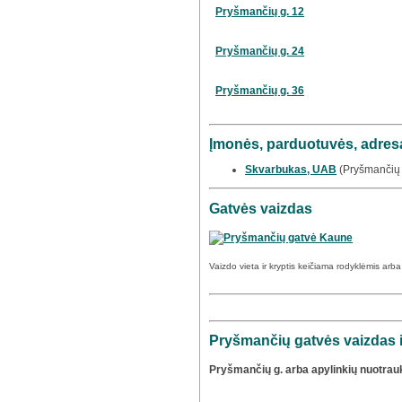
Pryšmančių g. 12
Pryšmančių g. 24
Pryšmančių g. 36
Įmonės, parduotuvės, adresa
Skvarbukas, UAB
(Pryšmančių 
Gatvės vaizdas
Vaizdo vieta ir kryptis keičiama rodyklėmis arb
Pryšmančių gatvės vaizdas i
Pryšmančių g. arba apylinkių nuotrau