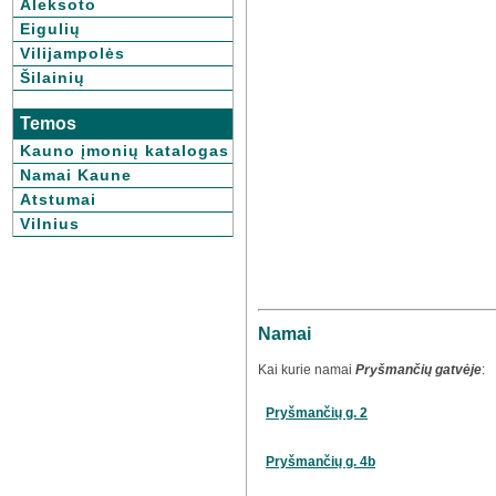
Aleksoto
Eigulių
Vilijampolės
Šilainių
Temos
Kauno įmonių katalogas
Namai Kaune
Atstumai
Vilnius
Namai
Kai kurie namai
Pryšmančių gatvėje
:
Pryšmančių g. 2
Pryšmančių g. 4b