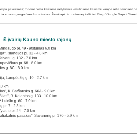
 kampo pakeitimas; rodoma vieta keičiama rodyklėmis viršutiniame kairiame kampe arba tempiant pe
tinio adreso geografines koordinates. Žemėlapio ir nuotraukų šaltiniai: Bing / Google Maps / Stree
. iš įvairių Kauno miesto rajonų
s Mindaugo pr. 49 - atstumas 6.0 km
a", Islandijos pl. 32 - 4.8 km
Veiverių g. 132 - 7.0 km
apavičiaus pr. 68 - 8.0 km
tės g. 8C - 8.0 km
ija, Lampėdžių g. 10 - 2.7 km
1.0 km
las", K. Baršausko g. 66A - 9.0 km
Šilas", R. Kalantos g. 133 - 10.0 km
P. Lukšio g. 60 - 7.0 km
tų pr. 7 - 2.3 km
Vytauto pr. 24 - 7.0 km
aliakalnio pasažas", Savanorių pr. 170 - 5.9 km