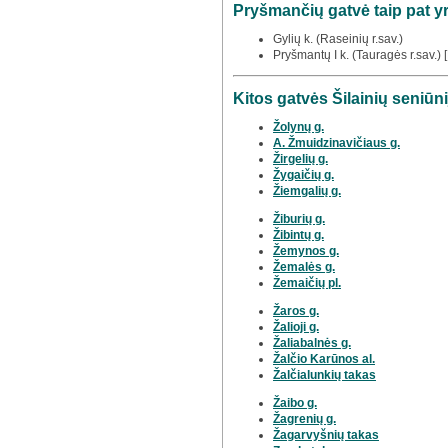
Pryšmančių gatvė taip pat y
Gylių k. (Raseinių r.sav.)
Pryšmantų I k. (Tauragės r.sav.) 
Kitos gatvės Šilainių seniūni
Žolynų g.
A. Žmuidzinavičiaus g.
Žirgelių g.
Žygaičių g.
Žiemgalių g.
Žiburių g.
Žibintų g.
Žemynos g.
Žemalės g.
Žemaičių pl.
Žaros g.
Žalioji g.
Žaliabalnės g.
Žalčio Karūnos al.
Žalčialunkių takas
Žaibo g.
Žagrenių g.
Žagarvyšnių takas