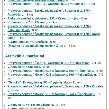
Prekybos centras "Šilas", R. Kalantos g. 133 > Suomių g.
- 8 km
Prekybos centras "Žaliakalnio pasažas", Savanorių pr. 170 >
Ramybės g.
- 8 km
Aleksoto seniūnija, Veiverių g. 132 > Kranto 14-oji g.
- 8 km
V. Krėvės pr. > Ž. E. Žilibero g.
- 8 km
Prekybos centras "Žaliakalnio pasažas", Savanorių pr. 170 >
Šalpusnių takas
- 8 km
Prekybos centras "Žaliakalnio pasažas", Savanorių pr. 170 > Ropių
takas
- 8 km
A. Smetonos al. > Gruzdžių g.
- 8 km
"Maxima", Juozapavičiaus pr. 68 > Žirgo g.
- 8 km
Atsitiktiniai maršrutai
Prekybos centras "Šilas", R. Kalantos g. 133 > Kikilių takas
- 2,4 km
V. Krėvės pr. > Sakalų g.
- 9 km
Prekybos centras "Molas", K. Baršausko g. 66A > Ašmintos g.
- 9 km
Prekybos centras "Molas", K. Baršausko g. 66A > Pakalniškių g.
- 7,5
km
"Senukai", Draugystės g. 8C > Dygūnių takas
- 11 km
Prekybos centras "Žaliakalnio pasažas", Savanorių pr. 170 > Virgalės
g.
- 8 km
Prekybos centras "Molas", K. Baršausko g. 66A > Šienpjovių g.
- 11
km
V. Krėvės pr. > P. Plechavičiaus g.
- 2,9 km
A. Smetonos al. > Lygioji g.
- 7 km