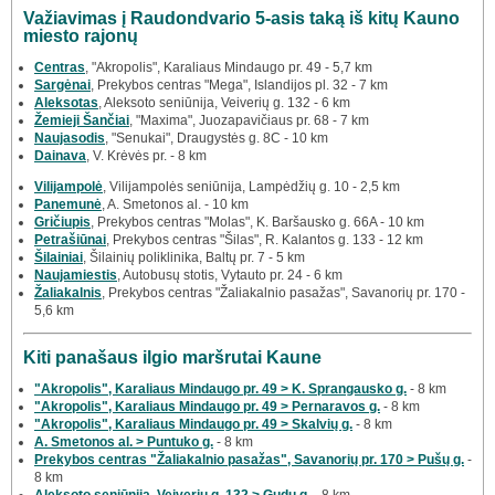
Važiavimas į Raudondvario 5-asis taką iš kitų Kauno
miesto rajonų
Centras
, "Akropolis", Karaliaus Mindaugo pr. 49 - 5,7 km
Sargėnai
, Prekybos centras "Mega", Islandijos pl. 32 - 7 km
Aleksotas
, Aleksoto seniūnija, Veiverių g. 132 - 6 km
Žemieji Šančiai
, "Maxima", Juozapavičiaus pr. 68 - 7 km
Naujasodis
, "Senukai", Draugystės g. 8C - 10 km
Dainava
, V. Krėvės pr. - 8 km
Vilijampolė
, Vilijampolės seniūnija, Lampėdžių g. 10 - 2,5 km
Panemunė
, A. Smetonos al. - 10 km
Gričiupis
, Prekybos centras "Molas", K. Baršausko g. 66A - 10 km
Petrašiūnai
, Prekybos centras "Šilas", R. Kalantos g. 133 - 12 km
Šilainiai
, Šilainių poliklinika, Baltų pr. 7 - 5 km
Naujamiestis
, Autobusų stotis, Vytauto pr. 24 - 6 km
Žaliakalnis
, Prekybos centras "Žaliakalnio pasažas", Savanorių pr. 170 -
5,6 km
Kiti panašaus ilgio maršrutai Kaune
"Akropolis", Karaliaus Mindaugo pr. 49 > K. Sprangausko g.
- 8 km
"Akropolis", Karaliaus Mindaugo pr. 49 > Pernaravos g.
- 8 km
"Akropolis", Karaliaus Mindaugo pr. 49 > Skalvių g.
- 8 km
A. Smetonos al. > Puntuko g.
- 8 km
Prekybos centras "Žaliakalnio pasažas", Savanorių pr. 170 > Pušų g.
-
8 km
Aleksoto seniūnija, Veiverių g. 132 > Gudų g.
- 8 km