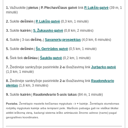
1.
Važiuokite
į pietus
į
P. Plechavičiaus gatvė
link
P. Lukšio gatvė
(39 m, 1
minutė)
2.
Sukite
dešinėn
į
P. Lukšio gatvė
(0,3 km, 1 minutė)
3.
Sukite
kairėn
į
S. Žukausko gatvė
(0,8 km, 2 minutės)
4.
Sukite į 3-ias
dešinę,
į
Savanorių prospektas
(4,0 km, 6 minutės)
5.
Sukite
dešinėn
į
Šv. Gertrūdos gatvė
(0,5 km, 1 minutė)
6.
Šiek tiek
dešiniau
į
Šauklių gatvė
(0,2 km, 1 minutė)
7.
Žiedinėje sankryžoje pasirinkite
2-a
išvažiavimą link
Jurbarko gatvė
(1,0 km, 1 minutė)
8.
Žiedinėje sankryžoje pasirinkite
2-a
išvažiavimą link
Raudondvario
plentas
(1,6 km, 3 minutės)
9.
Sukite
kairėn
į
Raudondvario 5-asis takas
(84 m, 1 minutė)
Pastaba.
Žemėlapio mastelis keičiamas mygtukais
-
ir
+
kairėje. Žemėlapis stumdomas
rodyklių mygtukais kairėje arba tempiant pele. Maršruto pabaiga gali ne visiškai tiksliai
atitikti ieškomą vietą, kadangi sistema ieško artimiausio žinomo adreso (namo) pagal
geografines koordinates.