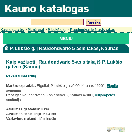
Kauno gatvės
>
Maršrutai
>
P. Lukšio g.
>
Raudondvario 5-asis takas
MENIU
Iš P. Lukšio g. į Raudondvario 5-asis takas, Kaunas
Kaip važiuoti į
Raudondvario 5-asis
taką iš
P. Lukšio
gatvės (Kaune)
Pakeisti maršrutą
Maršruto pradžia:
Eiguliai, P. Lukšio gatvė 60, Kaunas 49001,
Eigulių
seniūnija
Pabaiga:
Raudondvario 5-asis takas 5, Kaunas 47001,
Vilijampolės
seniūnija
Atstumas gatvėmis:
8 km
Atstumas tiesia linija:
6,04 km
Važiavimo trukmė:
15 minučių