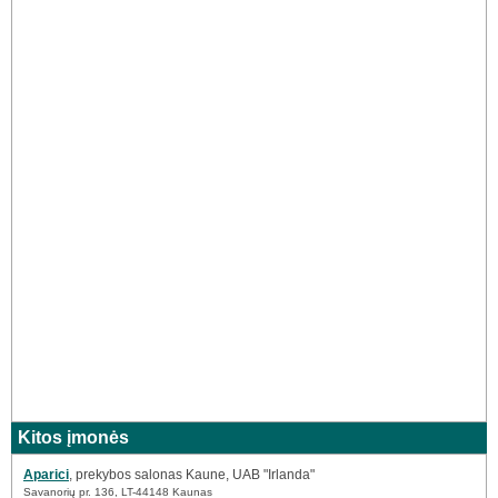
Kitos įmonės
Aparici
, prekybos salonas Kaune, UAB "Irlanda"
Savanorių pr. 136, LT-44148 Kaunas