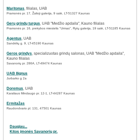
Maritonas
, filialas, UAB
Pramonės pr. 17, Žalioji galerija, 9 salė, LT-51327 Kaunas
Gerų grindų turgus
, UAB "Medžio apdaila", Kauno filialas
Pramonės pr. 16, prekybos miestelis "Urmas", Rytų galerija, 19 salė, LT-51185 Kaunas
Agentus
, UAB
Sandėlių g. 9, LT-45190 Kaunas
Geros grindys
, specializuotas grindų salonas, UAB "Medžio apdaila",
Kauno filialas
Savanorių pr. 286A, LT-49474 Kaunas
UAB Ilignus
Jurbarko g 2a
Doremus
, UAB
Karaliaus Mindaugo pr. 12-1, LT-44287 Kaunas
Ermitažas
Raudondvario pl. 131, 47501 Kaunas
Daugiau...
Kitos įmonės Savanorių pr.