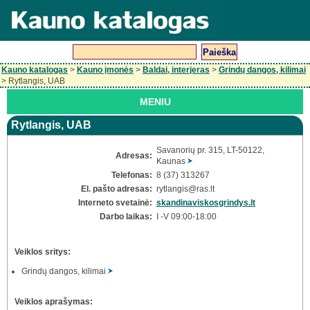
Kauno katalogas
>
Kauno įmonės
>
Baldai, interjeras
>
Grindų dangos, kilimai
> Rytlangis, UAB
MENIU
Rytlangis, UAB
Savanorių pr. 315, LT-50122,
Adresas:
Kaunas
Telefonas:
8 (37) 313267
El. pašto adresas:
rytlangis
@ras.lt
Interneto svetainė:
skandinaviskosgrindys.lt
Darbo laikas:
I -V 09:00-18:00
Veiklos sritys:
Grindų dangos, kilimai
Veiklos aprašymas: