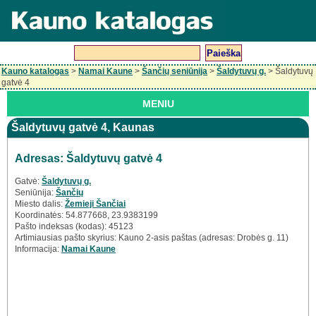
Kauno katalogas
>
Namai Kaune
>
Šančių seniūnija
>
Šaldytuvų g.
> Šaldytuvų
gatvė 4
MENIU
Šaldytuvų gatvė 4, Kaunas
Adresas: Šaldytuvų gatvė 4
Gatvė:
Šaldytuvų g.
Seniūnija:
Šančių
Miesto dalis:
Žemieji Šančiai
Koordinatės: 54.877668, 23.9383199
Pašto indeksas (kodas): 45123
Artimiausias pašto skyrius: Kauno 2-asis paštas (adresas: Drobės g. 11)
Informacija:
Namai Kaune