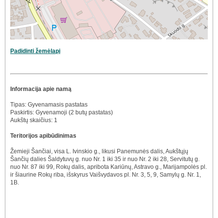
Padidinti žemėlapį
Informacija apie namą
Tipas: Gyvenamasis pastatas
Paskirtis: Gyvenamoji (2 butų pastatas)
Aukštų skaičius: 1
Teritorijos apibūdinimas
Žemieji Šančiai, visa L. Ivinskio g., likusi Panemunės dalis, Aukštųjų
Šančių dalies Šaldytuvų g. nuo Nr. 1 iki 35 ir nuo Nr. 2 iki 28, Servitutų g.
nuo Nr. 87 iki 99, Rokų dalis, apribota Kariūnų, Astravo g., Marijampolės pl.
ir šiaurine Rokų riba, išskyrus Vaišvydavos pl. Nr. 3, 5, 9, Samylų g. Nr. 1,
1B.