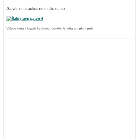
Gatvės nuotraukos netoli šio namo:
Vaizdo vieta ir kryptis keičiama rodyklėmis arba tempiant pele.