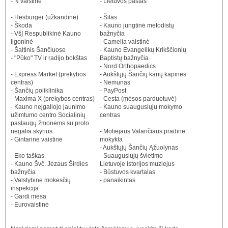
- N vaistinė
- Lietuvos paštas
- Hesburger (užkandinė)
- Šilas
- Škoda
- Kauno jungtinė metodistų
- VšĮ Respublikinė Kauno
bažnyčia
ligoninė
- Camelia vaistinė
- Šaltinis Šančiuose
- Kauno Evangelikų Krikščionių
- "Pūko" TV ir radijo bokštas
Baptistų bažnyčia
- Nord Orthopaedics
- Express Market (prekybos
- Aukštųjų Šančių karių kapinės
centras)
- Nemunas
- Šančių poliklinika
- PayPost
- Maxima X (prekybos centras)
- Cesta (mėsos parduotuvė)
- Kauno neįgaliojo jaunimo
- Kauno suaugusiųjų mokymo
užimtumo centro Socialinių
centras
paslaugų žmonėms su proto
negalia skyrius
- Motiejaus Valančiaus pradinė
- Gintarinė vaistinė
mokykla
- Aukštųjų Šančių Ąžuolynas
- Eko taškas
- Suaugusiųjų švietimo
- Kauno Švč. Jėzaus Širdies
Lietuvoje istorijos muziejus
bažnyčia
- Būstuvos kvartalas
- Valstybinė mokesčių
- panaikintas
inspekcija
- Gardi mėsa
- Eurovaistinė