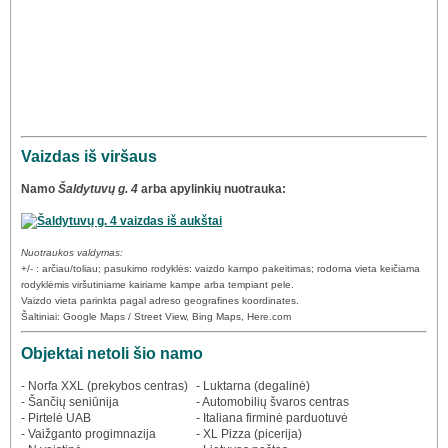
Vaizdas iš viršaus
Namo
Šaldytuvų g. 4
arba apylinkių nuotrauka:
Nuotraukos valdymas:
+/- : arčiau/toliau; pasukimo rodyklės: vaizdo kampo pakeitimas; rodoma vieta keičiama
rodyklėmis viršutiniame kairiame kampe arba tempiant pele.
Vaizdo vieta parinkta pagal adreso geografines koordinates.
Šaltiniai: Google Maps / Street View, Bing Maps, Here.com
Objektai netoli šio namo
- Norfa XXL (prekybos centras)
- Luktarna (degalinė)
- Šančių seniūnija
- Automobilių švaros centras
- Pirtelė UAB
- Italiana firminė parduotuvė
- Vaižganto progimnazija
- XL Pizza (picerija)