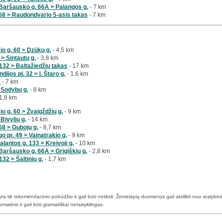
Baršausko g. 66A > Palangos g.
- 7 km
68 > Raudondvario 5-asis takas
- 7 km
io g. 60 > Dzūkų g.
- 4,5 km
 > Sintautų g.
- 3,8 km
 132 > Baltažiedžių takas
- 17 km
ijos pl. 32 > I. Štaro g.
- 1,6 km
.
- 7 km
 Sodybų g.
- 8 km
1,8 km
io g. 60 > Žvaigždžių g.
- 9 km
Bivylių g.
- 14 km
68 > Gubojų g.
- 8,7 km
 pr. 49 > Vainatrakio g.
- 9 km
lantos g. 133 > Kreivoji g.
- 10 km
Baršausko g. 66A > Grigiškių g.
- 2,8 km
132 > Šaltinių g.
- 1,7 km
a tik rekomendacinio pobūdžio ir gali būti netiksli. Žemėlapių duomenys gali atsilikti nuo realybės 
atinis ir gali būti gramatiškai netaisyklingas.