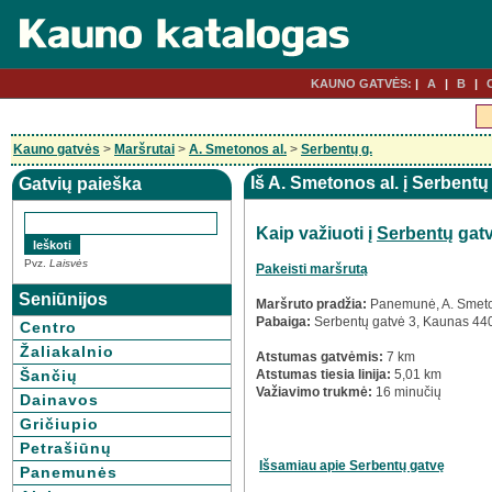
KAUNO GATVĖS:
A
B
Kauno gatvės
>
Maršrutai
>
A. Smetonos al.
>
Serbentų g.
Iš A. Smetonos al. į Serbentų
Gatvių paieška
Kaip važiuoti į
Serbentų
gatv
Pvz.
Laisvės
Pakeisti maršrutą
Seniūnijos
Maršruto pradžia:
Panemunė, A. Smeto
Pabaiga:
Serbentų gatvė 3, Kaunas 44
Centro
Žaliakalnio
Atstumas gatvėmis:
7 km
Šančių
Atstumas tiesia linija:
5,01 km
Važiavimo trukmė:
16 minučių
Dainavos
Gričiupio
Petrašiūnų
Išsamiau apie Serbentų gatvę
Panemunės