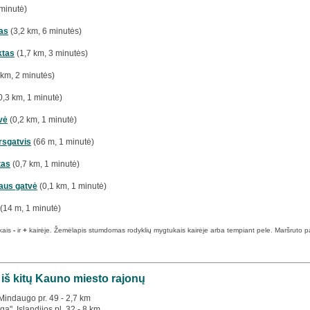
minutė)
as
(3,2 km, 6 minutės)
ktas
(1,7 km, 3 minutės)
 km, 2 minutės)
0,3 km, 1 minutė)
vė
(0,2 km, 1 minutė)
rsgatvis
(66 m, 1 minutė)
tas
(0,7 km, 1 minutė)
aus gatvė
(0,1 km, 1 minutė)
(14 m, 1 minutė)
kais
-
ir
+
kairėje. Žemėlapis stumdomas rodyklių mygtukais kairėje arba tempiant pele. Maršruto pabai
 iš kitų Kauno miesto rajonų
 Mindaugo pr. 49 - 2,7 km
a", Islandijos pl. 32 - 8 km