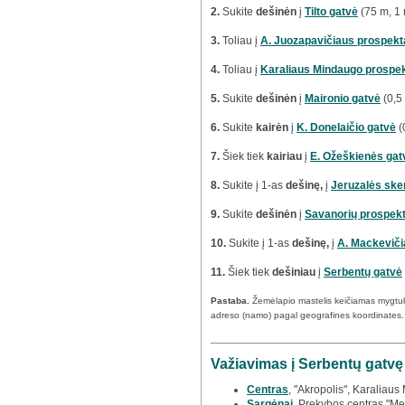
2.
Sukite
dešinėn
į
Tilto gatvė
(75 m, 1 
3.
Toliau į
A. Juozapavičiaus prospekt
4.
Toliau į
Karaliaus Mindaugo prospe
5.
Sukite
dešinėn
į
Maironio gatvė
(0,5
6.
Sukite
kairėn
į
K. Donelaičio gatvė
(
7.
Šiek tiek
kairiau
į
E. Ožeškienės gat
8.
Sukite į 1-as
dešinę,
į
Jeruzalės ske
9.
Sukite
dešinėn
į
Savanorių prospek
10.
Sukite į 1-as
dešinę,
į
A. Mackeviči
11.
Šiek tiek
dešiniau
į
Serbentų gatvė
Pastaba.
Žemėlapio mastelis keičiamas mygtu
adreso (namo) pagal geografines koordinates.
Važiavimas į Serbentų gatvę
Centras
, "Akropolis", Karaliaus
Sargėnai
, Prekybos centras "Meg