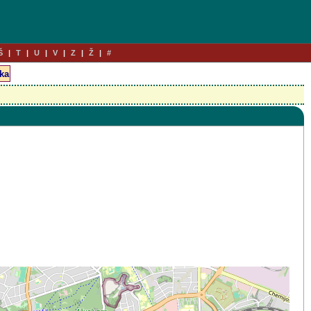
Š
T
U
V
Z
Ž
#