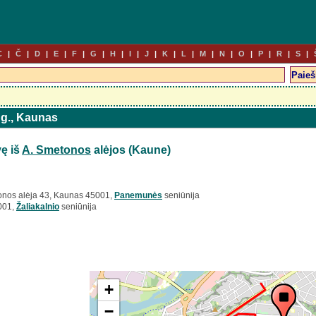
C
Č
D
E
F
G
H
I
J
K
L
M
N
O
P
R
S
 g., Kaunas
ę iš
A. Smetonos
alėjos (Kaune)
nos alėja 43, Kaunas 45001,
Panemunės
seniūnija
001,
Žaliakalnio
seniūnija
+
−