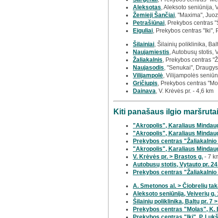
Aleksotas
, Aleksoto seniūnija, 
Žemieji Šančiai
, "Maxima", Juoz
Petrašiūnai
, Prekybos centras "
Eiguliai
, Prekybos centras "Iki", 
Šilainiai
, Šilainių poliklinika, Bal
Naujamiestis
, Autobusų stotis, 
Žaliakalnis
, Prekybos centras "Ž
Naujasodis
, "Senukai", Draugys
Vilijampolė
, Vilijampolės seniūn
Gričiupis
, Prekybos centras "Mo
Dainava
, V. Krėvės pr. - 4,6 km
Kiti panašaus ilgio maršrut
"Akropolis", Karaliaus Mindaugo
"Akropolis", Karaliaus Mindaug
Prekybos centras "Žaliakalnio 
"Akropolis", Karaliaus Mindaugo
V. Krėvės pr. > Brastos g.
- 7 k
Autobusų stotis, Vytauto pr. 24
Prekybos centras "Žaliakalnio 
A. Smetonos al. > Čiobrelių ta
Aleksoto seniūnija, Veiverių g.
Šilainių poliklinika, Baltų pr. 7
Prekybos centras "Molas", K. 
Prekybos centras "Iki", P. Lukši