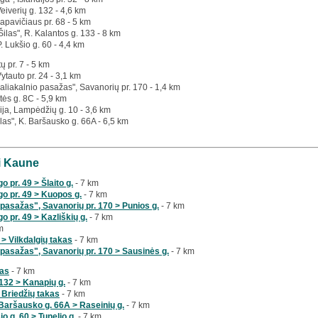
Veiverių g. 132 - 4,6 km
apavičiaus pr. 68 - 5 km
Šilas", R. Kalantos g. 133 - 8 km
P. Lukšio g. 60 - 4,4 km
tų pr. 7 - 5 km
Vytauto pr. 24 - 3,1 km
aliakalnio pasažas", Savanorių pr. 170 - 1,4 km
tės g. 8C - 5,9 km
ija, Lampėdžių g. 10 - 3,6 km
las", K. Baršausko g. 66A - 6,5 km
ai Kaune
 pr. 49 > Šlaito g.
- 7 km
o pr. 49 > Kuopos g.
- 7 km
pasažas", Savanorių pr. 170 > Punios g.
- 7 km
 pr. 49 > Kazliškių g.
- 7 km
m
 > Vilkdalgių takas
- 7 km
pasažas", Savanorių pr. 170 > Sausinės g.
- 7 km
kas
- 7 km
 132 > Kanapių g.
- 7 km
 > Briedžių takas
- 7 km
Baršausko g. 66A > Raseinių g.
- 7 km
o g. 60 > Tunelio g.
- 7 km