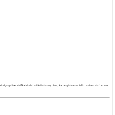
ga gali ne visiškai tiksliai atitikti ieškomą vietą, kadangi sistema ieško artimiausio žinomo