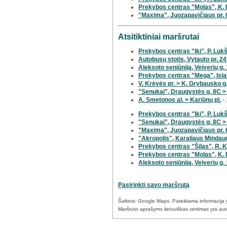
Prekybos centras "Molas", K. 
"Maxima", Juozapavičiaus pr. 
Atsitiktiniai maršrutai
Prekybos centras "Iki", P. Lukš
Autobusų stotis, Vytauto pr. 24
Aleksoto seniūnija, Veiverių g.
Prekybos centras "Mega", Island
V. Krėvės pr. > K. Grybausko g
"Senukai", Draugystės g. 8C >
A. Smetonos al. > Kariūnų pl.
- 
Prekybos centras "Iki", P. Lukš
"Senukai", Draugystės g. 8C > 
"Maxima", Juozapavičiaus pr. 
"Akropolis", Karaliaus Mindaugo
Prekybos centras "Šilas", R. Ka
Prekybos centras "Molas", K. 
Aleksoto seniūnija, Veiverių g. 
Pasirinkti savo maršrutą
Šaltinis: Google Maps. Pateikiama informacija yr
Maršruto aprašymo lietuviškas vertimas yra autom