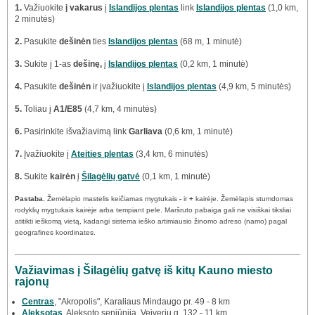
1.
Važiuokite
į vakarus
į
Islandijos plentas
link
Islandijos plentas
(1,0 km,
2 minutės)
2.
Pasukite
dešinėn
ties
Islandijos plentas
(68 m, 1 minutė)
3.
Sukite į 1-as
dešinę,
į
Islandijos plentas
(0,2 km, 1 minutė)
4.
Pasukite
dešinėn
ir įvažiuokite į
Islandijos plentas
(4,9 km, 5 minutės)
5.
Toliau į
A1/E85
(4,7 km, 4 minutės)
6.
Pasirinkite išvažiavimą link
Garliava
(0,6 km, 1 minutė)
7.
Įvažiuokite į
Ateities plentas
(3,4 km, 6 minutės)
8.
Sukite
kairėn
į
Šilagėlių gatvė
(0,1 km, 1 minutė)
Pastaba.
Žemėlapio mastelis keičiamas mygtukais
-
ir
+
kairėje. Žemėlapis stumdomas
rodyklių mygtukais kairėje arba tempiant pele. Maršruto pabaiga gali ne visiškai tiksliai
atitikti ieškomą vietą, kadangi sistema ieško artimiausio žinomo adreso (namo) pagal
geografines koordinates.
Važiavimas į Šilagėlių gatvę iš kitų Kauno miesto
rajonų
Centras
, "Akropolis", Karaliaus Mindaugo pr. 49 - 8 km
Aleksotas
, Aleksoto seniūnija, Veiverių g. 132 - 11 km