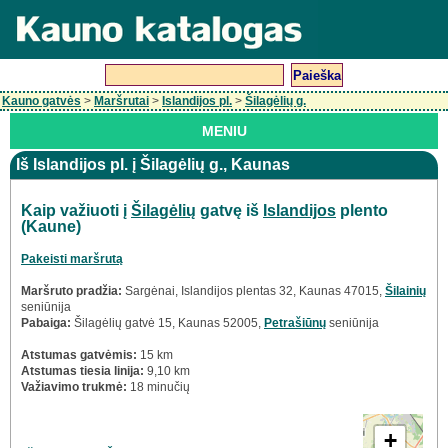
Kauno gatvės
>
Maršrutai
>
Islandijos pl.
>
Šilagėlių g.
MENIU
Iš Islandijos pl. į Šilagėlių g., Kaunas
Kaip važiuoti į
Šilagėlių
gatvę iš
Islandijos
plento
(Kaune)
Pakeisti maršrutą
Maršruto pradžia:
Sargėnai, Islandijos plentas 32, Kaunas 47015,
Šilainių
seniūnija
Pabaiga:
Šilagėlių gatvė 15, Kaunas 52005,
Petrašiūnų
seniūnija
Atstumas gatvėmis:
15 km
Atstumas tiesia linija:
9,10 km
Važiavimo trukmė:
18 minučių
+