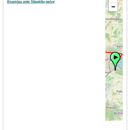
Išsamiau apie Šilagėlių gatvę
−