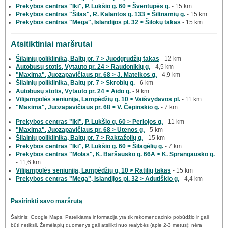
Prekybos centras "Iki", P. Lukšio g. 60 > Šventupės g.
- 15 km
Prekybos centras "Šilas", R. Kalantos g. 133 > Šiltnamių g.
- 15 km
Prekybos centras "Mega", Islandijos pl. 32 > Šilokų takas
- 15 km
Atsitiktiniai maršrutai
Šilainių poliklinika, Baltų pr. 7 > Juodgrūdžių takas
- 12 km
Autobusų stotis, Vytauto pr. 24 > Raudonikių g.
- 4,5 km
"Maxima", Juozapavičiaus pr. 68 > J. Mateikos g.
- 4,9 km
Šilainių poliklinika, Baltų pr. 7 > Skroblų g.
- 6 km
Autobusų stotis, Vytauto pr. 24 > Aido g.
- 9 km
Vilijampolės seniūnija, Lampėdžių g. 10 > Vaišvydavos pl.
- 11 km
"Maxima", Juozapavičiaus pr. 68 > V. Čepinskio g.
- 7 km
Prekybos centras "Iki", P. Lukšio g. 60 > Perlojos g.
- 11 km
"Maxima", Juozapavičiaus pr. 68 > Utenos g.
- 5 km
Šilainių poliklinika, Baltų pr. 7 > Raktažolių g.
- 15 km
Prekybos centras "Iki", P. Lukšio g. 60 > Šilagėlių g.
- 7 km
Prekybos centras "Molas", K. Baršausko g. 66A > K. Sprangausko g.
- 11,6 km
Vilijampolės seniūnija, Lampėdžių g. 10 > Ratilių takas
- 15 km
Prekybos centras "Mega", Islandijos pl. 32 > Adutiškio g.
- 4,4 km
Pasirinkti savo maršrutą
Šaltinis: Google Maps. Pateikiama informacija yra tik rekomendacinio pobūdžio ir gali
būti netiksli. Žemėlapių duomenys gali atsilikti nuo realybės (apie 2-3 metus): nėra