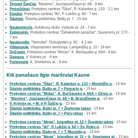
Žemieji Šančiai
, "Maxima", Juozapavičiaus pr. 68 - 9 km
Petrašiūnai
, Prekybos centras "Šilas", R. Kalantos g. 133 - 2,1 km
Eiguliai
, Prekybos centras "Iki", P. Lukšio g. 60 - 7 km
Šilainiai
, Šilainių poliklinika, Baltų pr. 7 - 15 km
Naujamiestis
, Autobusų stotis, Vytauto pr. 24 - 7 km
Žaliakalnis
, Prekybos centras "Žaliakalnio pasažas", Savanorių pr. 170 -
7 km
Naujasodis
, "Senukai", Draugystės g. 8C - 4,1 km
Vilijampolė
, Vilijampolės seniūnija, Lampėdžių g. 10 - 16 km
Gričiupis
, Prekybos centras "Molas", K. Baršausko g. 66A - 4 km
Dainava
, V. Krėvės pr. - 6 km
Panemunė
, A. Smetonos al. - 6 km
Kiti panašaus ilgio maršrutai Kaune
Prekybos centras "Šilas", R. Kalantos g. 133 > Mosėdžio g.
- 15 km
Šilainių poliklinika, Baltų pr. 7 > Pamario g.
- 15 km
Prekybos centras "Molas", K. Baršausko g. 66A > Girios g.
- 15 km
"Maxima", Juozapavičiaus pr. 68 > B. Brazdžionio g.
- 15 km
V. Krėvės pr. > M. ir P. Šalčių g.
- 15 km
Šilainių poliklinika, Baltų pr. 7 > Žiomenių takas
- 15 km
Šilainių poliklinika, Baltų pr. 7 > Porų takas
- 15 km
Prekybos centras "Mega", Islandijos pl. 32 > Žvaginių takas
- 15 km
Prekybos centras "Iki", P. Lukšio g. 60 > Šv. Roko g.
- 15 km
Šilainių poliklinika, Baltų pr. 7 > T. Masiulio g.
- 15 km
Prekybos centras "Mega", Islandijos pl. 32 > A. Smetonos al.
- 15 km