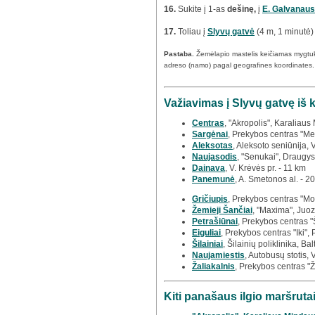
16.
Sukite į 1-as
dešinę,
į
E. Galvanaus
17.
Toliau į
Slyvų gatvė
(4 m, 1 minutė)
Pastaba.
Žemėlapio mastelis keičiamas mygtu
adreso (namo) pagal geografines koordinates.
Važiavimas į Slyvų gatvę iš 
Centras
, "Akropolis", Karaliaus
Sargėnai
, Prekybos centras "Meg
Aleksotas
, Aleksoto seniūnija, 
Naujasodis
, "Senukai", Draugys
Dainava
, V. Krėvės pr. - 11 km
Panemunė
, A. Smetonos al. - 2
Gričiupis
, Prekybos centras "Mo
Žemieji Šančiai
, "Maxima", Juoz
Petrašiūnai
, Prekybos centras "
Eiguliai
, Prekybos centras "Iki", 
Šilainiai
, Šilainių poliklinika, Bal
Naujamiestis
, Autobusų stotis, 
Žaliakalnis
, Prekybos centras "Ž
Kiti panašaus ilgio maršrut