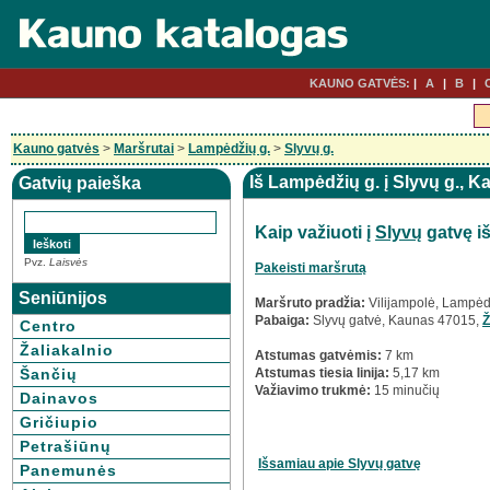
KAUNO GATVĖS:
A
B
Kauno gatvės
>
Maršrutai
>
Lampėdžių g.
>
Slyvų g.
Iš Lampėdžių g. į Slyvų g., 
Gatvių paieška
Kaip važiuoti į
Slyvų
gatvę i
Pvz.
Laisvės
Pakeisti maršrutą
Seniūnijos
Maršruto pradžia:
Vilijampolė, Lampėd
Pabaiga:
Slyvų gatvė, Kaunas 47015,
Ž
Centro
Žaliakalnio
Atstumas gatvėmis:
7 km
Šančių
Atstumas tiesia linija:
5,17 km
Važiavimo trukmė:
15 minučių
Dainavos
Gričiupio
Petrašiūnų
Išsamiau apie Slyvų gatvę
Panemunės