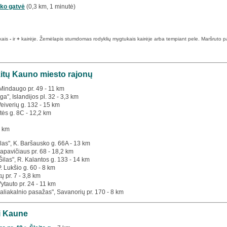
ko gatvė
(0,3 km, 1 minutė)
kais
-
ir
+
kairėje. Žemėlapis stumdomas rodyklių mygtukais kairėje arba tempiant pele. Maršruto pabai
kitų Kauno miesto rajonų
 Mindaugo pr. 49 - 11 km
a", Islandijos pl. 32 - 3,3 km
Veiverių g. 132 - 15 km
tės g. 8C - 12,2 km
0 km
las", K. Baršausko g. 66A - 13 km
apavičiaus pr. 68 - 18,2 km
Šilas", R. Kalantos g. 133 - 14 km
P. Lukšio g. 60 - 8 km
tų pr. 7 - 3,8 km
Vytauto pr. 24 - 11 km
aliakalnio pasažas", Savanorių pr. 170 - 8 km
ai Kaune