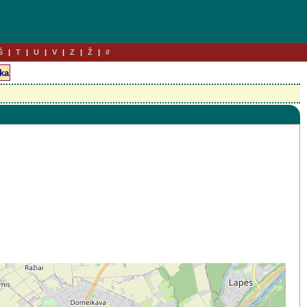
Š
T
U
V
Z
Ž
#