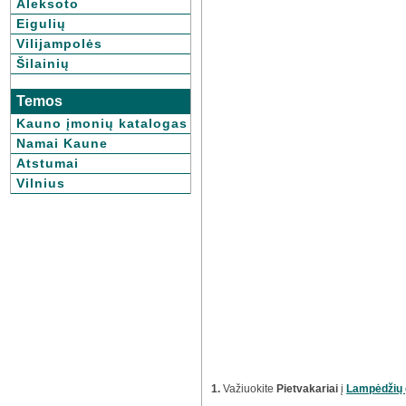
Aleksoto
Eigulių
Vilijampolės
Šilainių
Temos
Kauno įmonių katalogas
Namai Kaune
Atstumai
Vilnius
1.
Važiuokite
Pietvakariai
į
Lampėdžių 