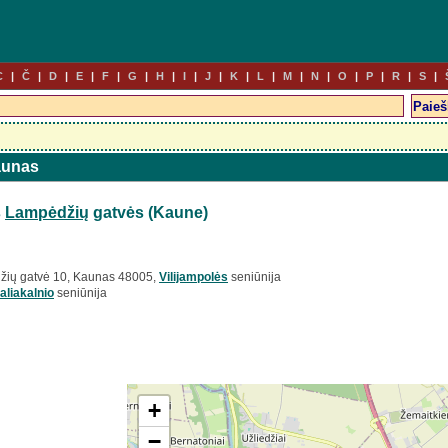
C
Č
D
E
F
G
H
I
J
K
L
M
N
O
P
R
S
Kaunas
š
Lampėdžių
gatvės (Kaune)
žių gatvė 10, Kaunas 48005,
Vilijampolės
seniūnija
aliakalnio
seniūnija
+
−