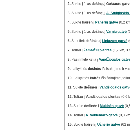
2.
Sukite į 1-as
dešinę,
į
Goštauto gatv
3.
Sukite į 1-as
dešinę,
į
A. Stulginskio
4.
Sukite
kairėn
į
Panerių gatvė
(0,2 km
5.
Sukite į 1-as
dešinę,
į
Varnių gatvė
(
6.
Šiek tiek
dešiniau
į
Linkuvos gatvė
(
7.
Toliau į
Žemaičių plentas
(1,7 km, 3 
8.
Pasirinkite kelią į
Vandžiogalos gatv
9.
Laikykitės
dešinės
išsišakojime ir v
10.
Laikykitės
kairės
išsišakojime, tolia
11.
Sukite
dešinėn
į
Vandžiogalos gatv
12.
Toliau į
Vandžiogalos plentas
(0,6 
13.
Sukite
dešinėn
į
Muitinės gatvė
(0,
14.
Toliau į
A. Voldemaro gatvė
(0,3 km
15.
Sukite
kairėn
į
Užnerio gatvė
(62 m