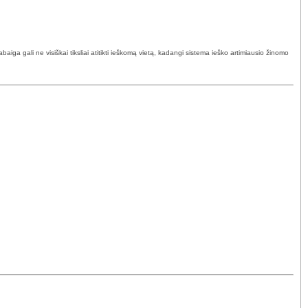
ga gali ne visiškai tiksliai atitikti ieškomą vietą, kadangi sistema ieško artimiausio žinomo