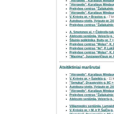
"Akropolis", Karaliaus Mindaugo
"Akropolis", Karaliaus Mindaug
Prekybos centras "Žaliakalnio 
"Akropolis", Karaliaus Mindaugo
V. Krėvės pr. > Brastos g.
- 7 k
Autobusų stotis, Vytauto pr. 24
Prekybos centras "Žaliakalnio 
A. Smetonos al. > Čiobrelių ta
Aleksoto seniūnija, Veiverių g.
Šilainių poliklinika, Baltų pr. 7
Prekybos centras "Molas", K. 
Prekybos centras "Iki", P. Lukši
Prekybos centras "Molas", K. 
"Maxima", Juozapavičiaus pr. 
Atsitiktiniai maršrutai
"Akropolis", Karaliaus Mindaug
V. Krėvės pr. > Šateikių g.
- 11 
"Senukai", Draugystės g. 8C >
Autobusų stotis, Vytauto pr. 24
"Akropolis", Karaliaus Mindaug
Prekybos centras "Žaliakalnio 
Aleksoto seniūnija, Veiverių g.
Vilijampolės seniūnija, Lampėd
V. Krėvės pr. > M. ir P. Šalčių g.