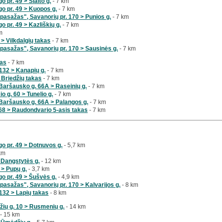
 pr. 49 > Šlaito g.
- 7 km
o pr. 49 > Kuopos g.
- 7 km
pasažas", Savanorių pr. 170 > Punios g.
- 7 km
 pr. 49 > Kazliškių g.
- 7 km
m
 > Vilkdalgių takas
- 7 km
pasažas", Savanorių pr. 170 > Sausinės g.
- 7 km
kas
- 7 km
 132 > Kanapių g.
- 7 km
 > Briedžių takas
- 7 km
Baršausko g. 66A > Raseinių g.
- 7 km
o g. 60 > Tunelio g.
- 7 km
Baršausko g. 66A > Palangos g.
- 7 km
68 > Raudondvario 5-asis takas
- 7 km
o pr. 49 > Dotnuvos g.
- 5,7 km
km
 Dangstytės g.
- 12 km
 > Pupų g.
- 3,7 km
o pr. 49 > Šušvės g.
- 4,9 km
pasažas", Savanorių pr. 170 > Kalvarijos g.
- 8 km
 132 > Lapių takas
- 8 km
žių g. 10 > Rusmenių g.
- 14 km
- 15 km