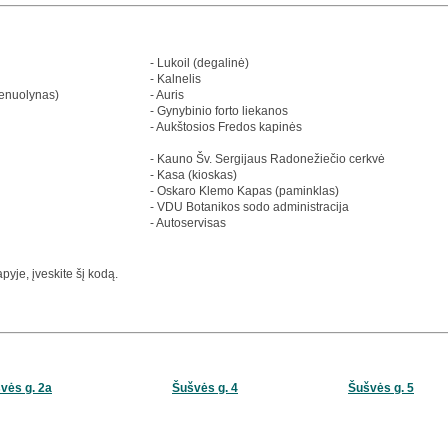
- Lukoil (degalinė)
- Kalnelis
ienuolynas)
- Auris
- Gynybinio forto liekanos
- Aukštosios Fredos kapinės
- Kauno Šv. Sergijaus Radonežiečio cerkvė
- Kasa (kioskas)
- Oskaro Klemo Kapas (paminklas)
- VDU Botanikos sodo administracija
- Autoservisas
yje, įveskite šį kodą.
vės g. 2a
Šušvės g. 4
Šušvės g. 5