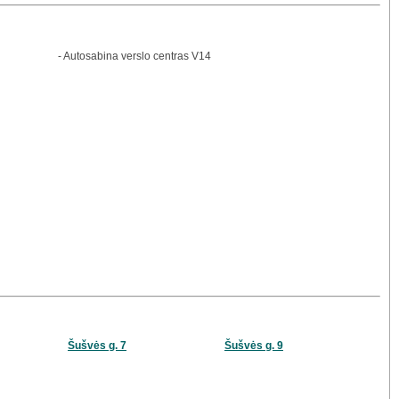
- Autosabina verslo centras V14
Šušvės g. 7
Šušvės g. 9