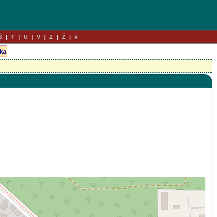
Š
T
U
V
Z
Ž
#