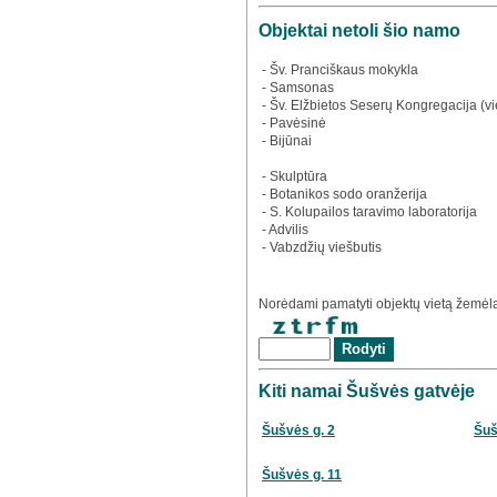
Objektai netoli šio namo
- Šv. Pranciškaus mokykla
- Samsonas
- Šv. Elžbietos Seserų Kongregacija (v
- Pavėsinė
- Bijūnai
- Skulptūra
- Botanikos sodo oranžerija
- S. Kolupailos taravimo laboratorija
- Advilis
- Vabzdžių viešbutis
Norėdami pamatyti objektų vietą žemėlap
Kiti namai Šušvės gatvėje
Šušvės g. 2
Šuš
Šušvės g. 11