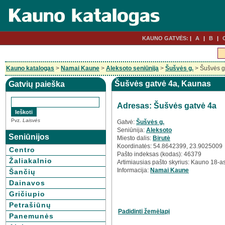
KAUNO GATVĖS:
A
B
Kauno katalogas
>
Namai Kaune
>
Aleksoto seniūnija
>
Šušvės g.
> Šušvės g
Šušvės gatvė 4a, Kaunas
Gatvių paieška
Adresas: Šušvės gatvė 4a
Pvz.
Laisvės
Gatvė:
Šušvės g.
Seniūnija:
Aleksoto
Seniūnijos
Miesto dalis:
Birutė
Koordinatės: 54.8642399, 23.9025009
Centro
Pašto indeksas (kodas): 46379
Žaliakalnio
Artimiausias pašto skyrius: Kauno 18-as
Informacija:
Namai Kaune
Šančių
Dainavos
Gričiupio
Petrašiūnų
Padidinti žemėlapį
Panemunės