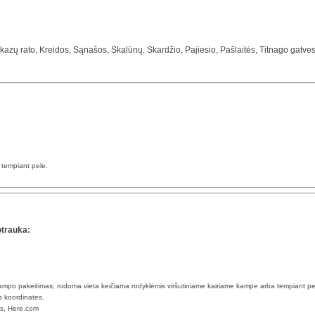
kazų rato, Kreidos, Sąnašos, Skalūnų, Skardžio, Pajiesio, Pašlaitės, Titnago gatves, iš
a tempiant pele.
otrauka:
 kampo pakeitimas; rodoma vieta keičiama rodyklėmis viršutiniame kairiame kampe arba tempiant pe
s koordinates.
ps, Here.com