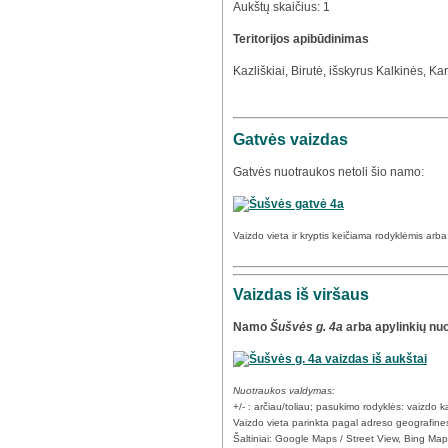
Aukštų skaičius: 1
Teritorijos apibūdinimas
Kazliškiai, Birutė, išskyrus Kalkinės, Kar
Gatvės vaizdas
Gatvės nuotraukos netoli šio namo:
Vaizdo vieta ir kryptis keičiama rodyklėmis arb
Vaizdas iš viršaus
Namo
Šušvės g. 4a
arba apylinkių nu
Nuotraukos valdymas:
+/- : arčiau/toliau; pasukimo rodyklės: vaizdo
Vaizdo vieta parinkta pagal adreso geografine
Šaltiniai: Google Maps / Street View, Bing Ma