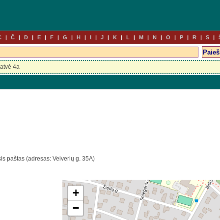
C
Č
D
E
F
G
H
I
J
K
L
M
N
O
P
R
S
atvė 4a
is paštas (adresas: Veiverių g. 35A)
+
−