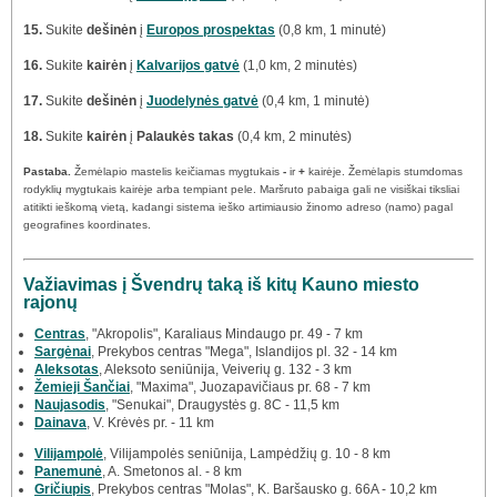
15.
Sukite
dešinėn
į
Europos prospektas
(0,8 km, 1 minutė)
16.
Sukite
kairėn
į
Kalvarijos gatvė
(1,0 km, 2 minutės)
17.
Sukite
dešinėn
į
Juodelynės gatvė
(0,4 km, 1 minutė)
18.
Sukite
kairėn
į
Palaukės takas
(0,4 km, 2 minutės)
Pastaba.
Žemėlapio mastelis keičiamas mygtukais
-
ir
+
kairėje. Žemėlapis stumdomas
rodyklių mygtukais kairėje arba tempiant pele. Maršruto pabaiga gali ne visiškai tiksliai
atitikti ieškomą vietą, kadangi sistema ieško artimiausio žinomo adreso (namo) pagal
geografines koordinates.
Važiavimas į Švendrų taką iš kitų Kauno miesto
rajonų
Centras
, "Akropolis", Karaliaus Mindaugo pr. 49 - 7 km
Sargėnai
, Prekybos centras "Mega", Islandijos pl. 32 - 14 km
Aleksotas
, Aleksoto seniūnija, Veiverių g. 132 - 3 km
Žemieji Šančiai
, "Maxima", Juozapavičiaus pr. 68 - 7 km
Naujasodis
, "Senukai", Draugystės g. 8C - 11,5 km
Dainava
, V. Krėvės pr. - 11 km
Vilijampolė
, Vilijampolės seniūnija, Lampėdžių g. 10 - 8 km
Panemunė
, A. Smetonos al. - 8 km
Gričiupis
, Prekybos centras "Molas", K. Baršausko g. 66A - 10,2 km