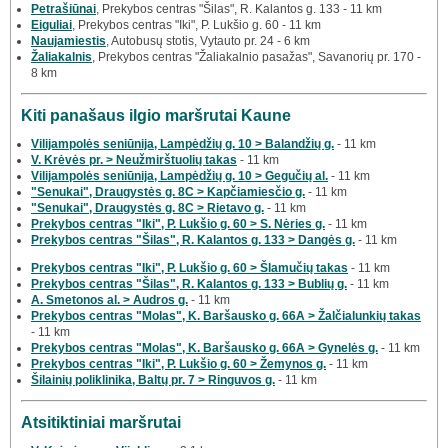
Petrašiūnai
, Prekybos centras "Šilas", R. Kalantos g. 133 - 11 km
Eiguliai
, Prekybos centras "Iki", P. Lukšio g. 60 - 11 km
Naujamiestis
, Autobusų stotis, Vytauto pr. 24 - 6 km
Žaliakalnis
, Prekybos centras "Žaliakalnio pasažas", Savanorių pr. 170 -
8 km
Kiti panašaus ilgio maršrutai Kaune
Vilijampolės seniūnija, Lampėdžių g. 10 > Balandžių g.
- 11 km
V. Krėvės pr. > Neužmirštuolių takas
- 11 km
Vilijampolės seniūnija, Lampėdžių g. 10 > Gegučių al.
- 11 km
"Senukai", Draugystės g. 8C > Kapčiamiesčio g.
- 11 km
"Senukai", Draugystės g. 8C > Rietavo g.
- 11 km
Prekybos centras "Iki", P. Lukšio g. 60 > S. Nėries g.
- 11 km
Prekybos centras "Šilas", R. Kalantos g. 133 > Dangės g.
- 11 km
Prekybos centras "Iki", P. Lukšio g. 60 > Šlamučių takas
- 11 km
Prekybos centras "Šilas", R. Kalantos g. 133 > Bublių g.
- 11 km
A. Smetonos al. > Audros g.
- 11 km
Prekybos centras "Molas", K. Baršausko g. 66A > Žalčialunkių takas
- 11 km
Prekybos centras "Molas", K. Baršausko g. 66A > Gynelės g.
- 11 km
Prekybos centras "Iki", P. Lukšio g. 60 > Žemynos g.
- 11 km
Šilainių poliklinika, Baltų pr. 7 > Ringuvos g.
- 11 km
Atsitiktiniai maršrutai