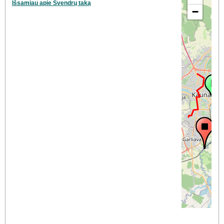
Išsamiau apie Švendrų taką
−