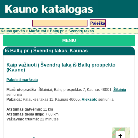
Kauno gatvės
>
Maršrutai
>
Baltų pr.
>
Švendrų takas
MENIU
Iš Baltų pr. į Švendrų takas, Kaunas
Kaip važiuoti į
Švendrų
taką iš
Baltų
prospekto
(Kaune)
Pakeisti maršrutą
Maršruto pradžia:
Šilainiai, Baltų prospektas 7, Kaunas 48001,
Šilainių
seniūnija
Pabaiga:
Palaukės takas 11, Kaunas 46005,
Aleksoto
seniūnija
Atstumas gatvėmis:
11 km
Atstumas tiesia linija:
7,68 km
Važiavimo trukmė:
22 minutės
+